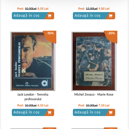
Pret:
10,00Lei
6,50
Lei
Pret:
12,00Lei
9,00
Lei
Adaugă în coș
Adaugă în coș
-35%
-25%
Jack London - Temnita
Michel Zevaco - Marie Rose
profesorului
Pret:
10,00Lei
6,50
Lei
Pret:
10,00Lei
7,50
Lei
Adaugă în coș
Adaugă în coș