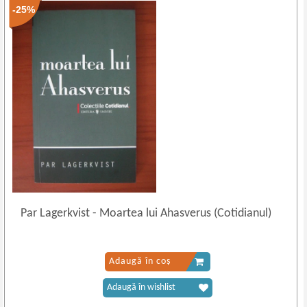
-25%
Par Lagerkvist
-
Moartea lui Ahasverus (Cotidianul)
Adaugă în coș
Adaugă în wishlist