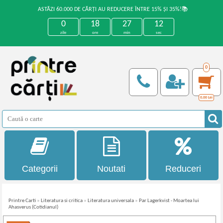
ASTĂZI 60.000 DE CĂRȚI AU REDUCERE ÎNTRE 15% ȘI 35%!📚
0
18
27
12
zile
ore
min
sec
0
0,00
Lei
Categorii
Noutati
Reduceri
Printre Carti
»
Literatura si critica
»
Literatura universala
»
Par Lagerkvist - Moartea lui
Ahasverus (Cotidianul)