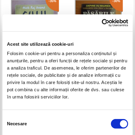
-35%
-30%
Acest site utilizează cookie-uri
Folosim cookie-uri pentru a personaliza conținutul și
anunțurile, pentru a oferi funcții de rețele sociale și pentru
Mulk Raj Anand - Culii
Daphne du Maurier - Pasarile.
a analiza traficul. De asemenea, le oferim partenerilor de
Povestiri si nuvele
rețele sociale, de publicitate și de analize informații cu
Pret:
10,00Lei
6,50
Lei
Pret:
13,00Lei
9,10
Lei
privire la modul în care folosiți site-ul nostru. Aceștia le
Adaugă în coș
Adaugă în coș
pot combina cu alte informații oferite de dvs. sau culese
în urma folosirii serviciilor lor.
-35%
-35%
Selecția
Necesare
consimțământului