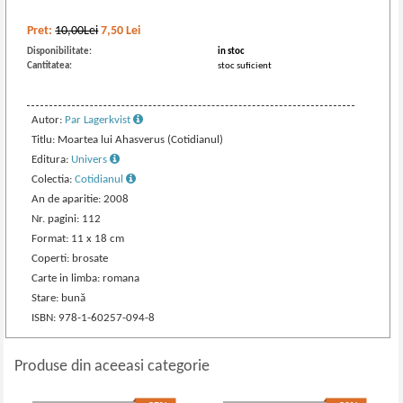
Pret:
10,00Lei
7,50
Lei
Disponibilitate:
in stoc
Cantitatea:
stoc suficient
Autor:
Par Lagerkvist
Titlu: Moartea lui Ahasverus (Cotidianul)
Editura:
Univers
Colectia:
Cotidianul
An de aparitie: 2008
Nr. pagini: 112
Format: 11 x 18 cm
Coperti: brosate
Carte in limba: romana
Stare: bună
ISBN: 978-1-60257-094-8
Produse din aceeasi categorie