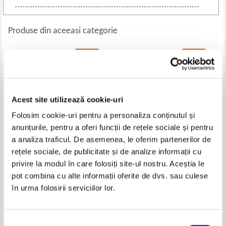
Produse din aceeasi categorie
-20%
-40%
Acest site utilizează cookie-uri
Folosim cookie-uri pentru a personaliza conținutul și
anunțurile, pentru a oferi funcții de rețele sociale și pentru
a analiza traficul. De asemenea, le oferim partenerilor de
rețele sociale, de publicitate și de analize informații cu
David Craig - Nu exista criza
S. D. Tucker - Space oddities.
privire la modul în care folosiți site-ul nostru. Aceștia le
climatica
Our strange attempts to explain
pot combina cu alte informații oferite de dvs. sau culese
the universe
Pret:
40,00Lei
32,00
Lei
Pret:
45,00Lei
27,00
Lei
în urma folosirii serviciilor lor.
Adaugă în coș
Adaugă în coș
Selecția
-20%