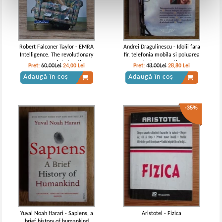
Robert Falconer Taylor - EMRA
Andrei Dragulinescu - Idolii fara
Intelligence. The revolutionary
fir, telefonia mobila si poluarea
new approach to treating
electromagnetica
Pret:
60,00Lei
24,00
Lei
Pret:
48,00Lei
28,80
Lei
behaviour problems in dogs
Adaugă în coș
Adaugă în coș
-35%
Yuval Noah Harari - Sapiens, a
Aristotel - Fizica
brief history of humankind