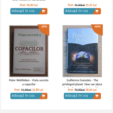
Pret:
50,00
Lei
Pret:
45,00Lei
29,25
Lei
Adaugă în coș
Adaugă în coș
-20%
-60%
Peter Wohlleben - Viata secreta
Guillermo Gonzalez - The
a copacilor
privileged planet. How our place
in the Cosmos is designed for
Pret:
41,00Lei
32,80
Lei
Pret:
70,00Lei
28,00
Lei
discovery
Adaugă în coș
Adaugă în coș