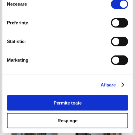
Necesare
consimțământului
Preferinţe
Statistici
Marketing
Emerson - Technical writing
Robert Lanza - Biocentrismul
Pret:
50,00
Lei
Pret:
32,00Lei
25,60
Lei
Adaugă în coș
Adaugă în coș
Afişare
-60%
-40%
Permite toate
Respinge