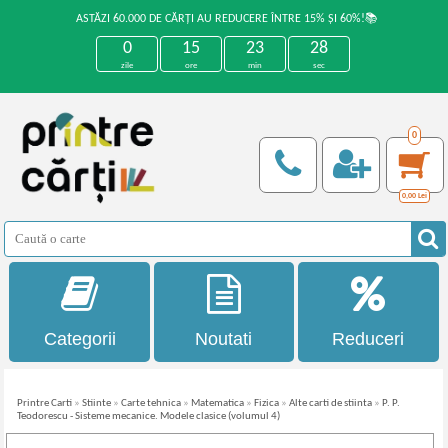
ASTĂZI 60.000 DE CĂRȚI AU REDUCERE ÎNTRE 15% ȘI 60%!📚
0
15
23
27
zile
ore
min
sec
0
0,00
Lei
Categorii
Noutati
Reduceri
Printre Carti
»
Stiinte
»
Carte tehnica
»
Matematica
»
Fizica
»
Alte carti de stiinta
»
P. P.
Teodorescu - Sisteme mecanice. Modele clasice (volumul 4)