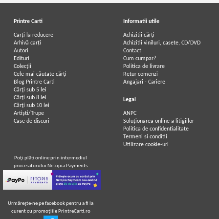
Printre Carti
Informatii utile
Carți la reducere
Achizitii cărți
Arhivă carți
Achizitii viniluri, casete, CD/DVD
Autori
Contact
Edituri
Cum cumpar?
Colecții
Politica de livrare
Cele mai căutate cărți
Retur comenzi
Blog Printre Carti
Angajari - Cariere
Cărţi sub 5 lei
Cărţi sub 8 lei
Legal
Cărţi sub 10 lei
Artiști/Trupe
ANPC
Case de discuri
Soluționarea online a litigiilor
Politica de confidentialitate
Termeni si conditii
Utilizare cookie-uri
Poţi plăti online prin intermediul
procesatorului Netopia Payments
Urmăreşte-ne pe facebook pentru a fi la
curent cu promoţiile PrintreCarti.ro