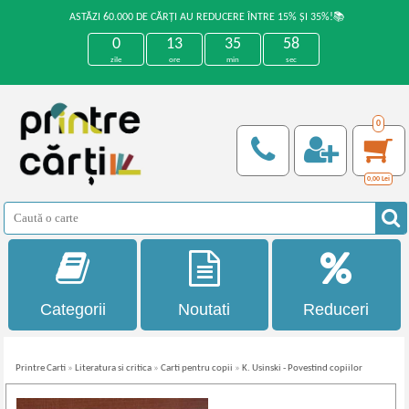
ASTĂZI 60.000 DE CĂRȚI AU REDUCERE ÎNTRE 15% ȘI 35%!📚
0
13
35
58
zile
ore
min
sec
0
0,00
Lei
Categorii
Noutati
Reduceri
Printre Carti
»
Literatura si critica
»
Carti pentru copii
»
K. Usinski - Povestind copiilor