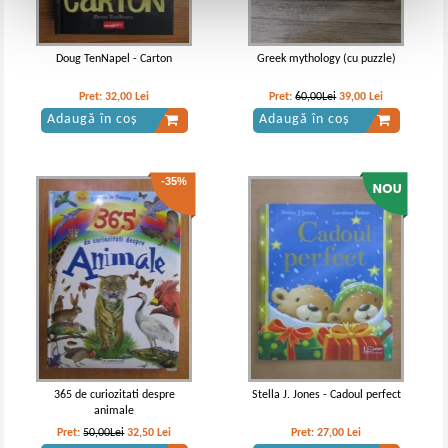
Doug TenNapel - Carton
Greek mythology (cu puzzle)
Pret:
32,00
Lei
Pret:
60,00Lei
39,00
Lei
Adaugă în coș
Adaugă în coș
-35%
365 de curiozitati despre
Stella J. Jones - Cadoul perfect
animale
Pret:
50,00Lei
32,50
Lei
Pret:
27,00
Lei