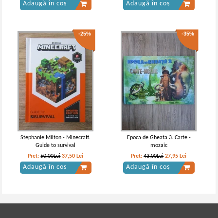
Adaugă în coș
Adaugă în coș
-25%
-35%
Stephanie Milton - Minecraft.
Epoca de Gheata 3. Carte -
Guide to survival
mozaic
Pret:
50,00Lei
37,50
Lei
Pret:
43,00Lei
27,95
Lei
Adaugă în coș
Adaugă în coș