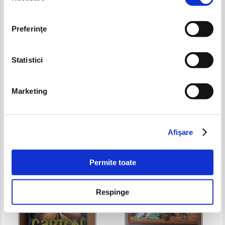
Preferinţe
Statistici
Katherine Applegate - Crenshaw
C. Collodi - Pinocchio
Marketing
Pret:
28,00
Lei
Pret:
34,00Lei
25,50
Lei
Adaugă în coș
Adaugă în coș
Afişare
-35%
Permite toate
Respinge