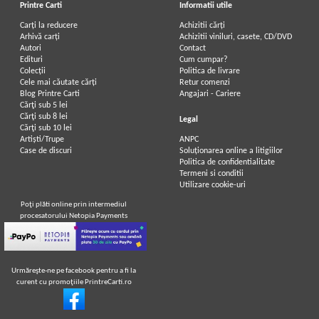
Printre Carti
Informatii utile
Carți la reducere
Achizitii cărți
Arhivă carți
Achizitii viniluri, casete, CD/DVD
Autori
Contact
Edituri
Cum cumpar?
Colecții
Politica de livrare
Cele mai căutate cărți
Retur comenzi
Blog Printre Carti
Angajari - Cariere
Cărţi sub 5 lei
Cărţi sub 8 lei
Legal
Cărţi sub 10 lei
Artiști/Trupe
ANPC
Case de discuri
Soluționarea online a litigiilor
Politica de confidentialitate
Termeni si conditii
Utilizare cookie-uri
Poţi plăti online prin intermediul
procesatorului Netopia Payments
Urmăreşte-ne pe facebook pentru a fi la
curent cu promoţiile PrintreCarti.ro