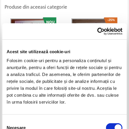
Produse din aceeasi categorie
-25%
Acest site utilizează cookie-uri
Folosim cookie-uri pentru a personaliza conținutul și
anunțurile, pentru a oferi funcții de rețele sociale și pentru
a analiza traficul. De asemenea, le oferim partenerilor de
rețele sociale, de publicitate și de analize informații cu
Neil Gaiman - Coraline
Gheorghe Iftime - Jocuri logice
pentru prescolari si scolari mici
privire la modul în care folosiți site-ul nostru. Aceștia le
Pret:
32,00
Lei
Pret:
50,00Lei
37,50
Lei
pot combina cu alte informații oferite de dvs. sau culese
Adaugă în coș
Adaugă în coș
în urma folosirii serviciilor lor.
-25%
Selecția
Necesare
consimțământului