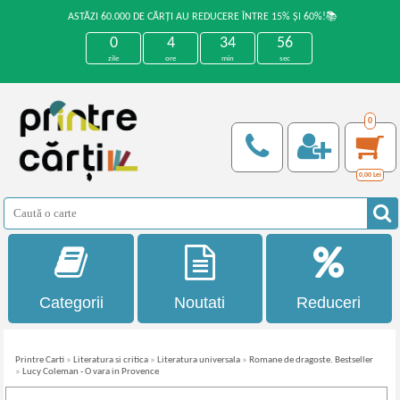
ASTĂZI 60.000 DE CĂRȚI AU REDUCERE ÎNTRE 15% ȘI 60%!📚
0
4
34
56
zile
ore
min
sec
0
0,00
Lei
Categorii
Noutati
Reduceri
Printre Carti
»
Literatura si critica
»
Literatura universala
»
Romane de dragoste. Bestseller
»
Lucy Coleman - O vara in Provence