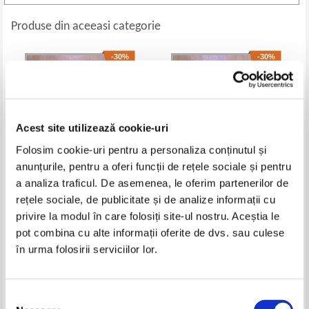
Produse din aceeasi categorie
-30%
-30%
Acest site utilizează cookie-uri
Folosim cookie-uri pentru a personaliza conținutul și
anunțurile, pentru a oferi funcții de rețele sociale și pentru
a analiza traficul. De asemenea, le oferim partenerilor de
rețele sociale, de publicitate și de analize informații cu
Catherine Isaac - Povestea iubirii
Virginia Henley - Pasiunea unei
privire la modul în care folosiți site-ul nostru. Aceștia le
noastre
femei (2 volume)
Pret:
30,00Lei
21,00
Lei
Pret:
30,00Lei
21,00
Lei
pot combina cu alte informații oferite de dvs. sau culese
Adaugă în coș
Adaugă în coș
în urma folosirii serviciilor lor.
-30%
Selecția