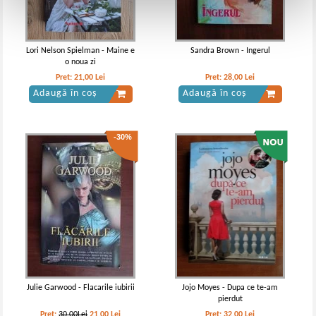
Lori Nelson Spielman - Maine e
Sandra Brown - Ingerul
o noua zi
Pret:
21,00
Lei
Pret:
28,00
Lei
Adaugă în coș
Adaugă în coș
-30%
Julie Garwood - Flacarile iubirii
Jojo Moyes - Dupa ce te-am
pierdut
Pret:
30,00Lei
21,00
Lei
Pret:
32,00
Lei