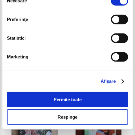
Necesare
consimțământului
Preferinţe
Statistici
Mia Sheridan - Mai presus de
Susan Elizabeth Phillips - Un loc
Marketing
cuvinte
pentru inima ta
Pret:
43,00Lei
30,10
Lei
Pret:
21,00
Lei
Adaugă în coș
Adaugă în coș
Afişare
Permite toate
Respinge