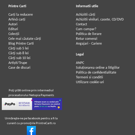
Printre Carti
Informatii utile
Carți la reducere
Achizitii cărți
Arhivă carți
Achizitii viniluri, casete, CD/DVD
Autori
Contact
Edituri
Cum cumpar?
Colecții
Politica de livrare
Cele mai căutate cărți
Retur comenzi
Blog Printre Carti
Angajari - Cariere
Cărţi sub 5 lei
Cărţi sub 8 lei
Legal
Cărţi sub 10 lei
Artiști/Trupe
ANPC
Case de discuri
Soluționarea online a litigiilor
Politica de confidentialitate
Termeni si conditii
Utilizare cookie-uri
Poţi plăti online prin intermediul
procesatorului Netopia Payments
Urmăreşte-ne pe facebook pentru a fi la
curent cu promoţiile PrintreCarti.ro