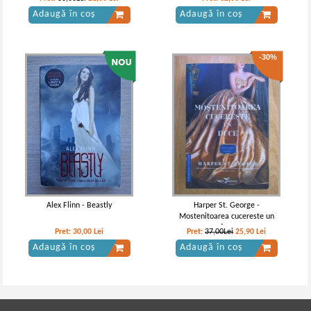
Adaugă în coș
Adaugă în coș
-30%
Alex Flinn - Beastly
Harper St. George -
Mostenitoarea cucereste un
duce
Pret:
30,00
Lei
Pret:
37,00Lei
25,90
Lei
Adaugă în coș
Adaugă în coș