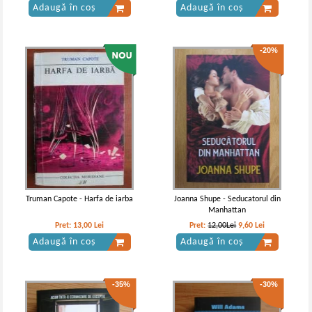
Adaugă în coș
Adaugă în coș
-20%
Jaroslav Hasek - Peripetiile bravului
Jaroslav Hasek - Peripetiile bravului
soldat Svejk
soldat Svejk in razboiul mondial (2
volume)
Truman Capote - Harfa de iarba
Joanna Shupe - Seducatorul din
Manhattan
Pret:
13,00
Lei
Pret:
12,00Lei
9,60
Lei
Adaugă în coș
Adaugă în coș
-35%
-30%