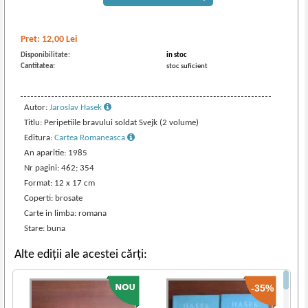
Pret:
12,00
Lei
Disponibilitate:
in stoc
Cantitatea:
stoc suficient
Autor:
Jaroslav Hasek
Titlu: Peripetiile bravului soldat Svejk (2 volume)
Editura:
Cartea Romaneasca
An aparitie: 1985
Nr pagini: 462; 354
Format: 12 x 17 cm
Coperti: brosate
Carte in limba: romana
Stare: buna
Alte ediții ale acestei cărți:
-35%