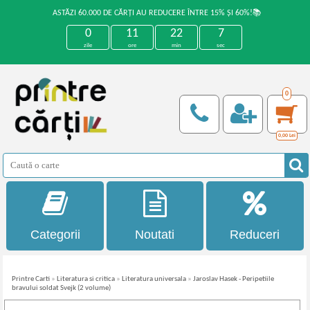
ASTĂZI 60.000 DE CĂRȚI AU REDUCERE ÎNTRE 15% ȘI 60%!📚
0
11
22
7
zile
ore
min
sec
0
0,00
Lei
Categorii
Noutati
Reduceri
Printre Carti
»
Literatura si critica
»
Literatura universala
»
Jaroslav Hasek - Peripetiile
bravului soldat Svejk (2 volume)