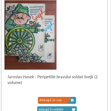
Jaroslav Hasek
-
Peripetiile bravului soldat Svejk (2
volume)
Adaugă în coș
Adaugă în wishlist