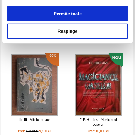
Permite toate
Elena Armas - Din Spania cu
Plaut - Militarul fanfaron
dragoste
Pret:
25,00
Lei
Pret:
13,00
Lei
Respinge
Adaugă în coș
Adaugă în coș
-30%
Jaroslav Hasek - Peripetiile bravului
Jaroslav Hasek - Peripetiile bravului
soldat Svejk in razboiul mondial
soldat Svejk
(volumul 2, Adevarul)
Ilie Ilf - Vitelul de aur
F. E. Higgins - Magicianul
oaselor
Pret:
13,00Lei
9,10
Lei
Pret:
10,00
Lei