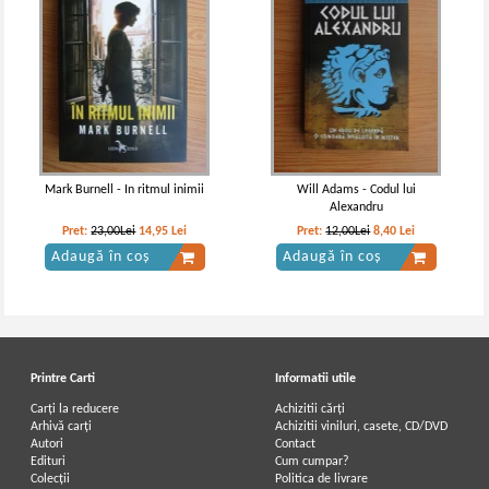
Jaroslav Hasek - Peripetiile bravului
Jaroslav Hasek - Peripetiile bravului
soldat Svejk (2 volume)
soldat Svejk
Mark Burnell - In ritmul inimii
Will Adams - Codul lui
Alexandru
Pret:
23,00Lei
14,95
Lei
Pret:
12,00Lei
8,40
Lei
Adaugă în coș
Adaugă în coș
Printre Carti
Informatii utile
Carți la reducere
Achizitii cărți
Arhivă carți
Achizitii viniluri, casete, CD/DVD
Autori
Contact
Jaroslav Hasek - Peripetiile bravului
Jaroslav Hasek - Peripetiile bravului
Edituri
Cum cumpar?
soldat Svejk in Razboiul Mondial
soldat Svejk in Razboiul Mondial (2
Colecții
Politica de livrare
volume)