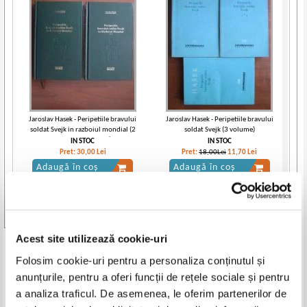
Jaroslav Hasek - Peripetiile bravului
Jaroslav Hasek - Peripetiile bravului
soldat Svejk in razboiul mondial (2
soldat Svejk (3 volume)
volume, Adevarul)
IN STOC
IN STOC
Pret:
30,00
Lei
Pret:
18,00Lei
11,70
Lei
Adaugă în coș
Adaugă în coș
-50%
-20%
Vezi toate edițiile »
Acest site utilizează cookie-uri
Produse din aceeasi categorie
Folosim cookie-uri pentru a personaliza conținutul și
anunțurile, pentru a oferi funcții de rețele sociale și pentru
-30%
a analiza traficul. De asemenea, le oferim partenerilor de