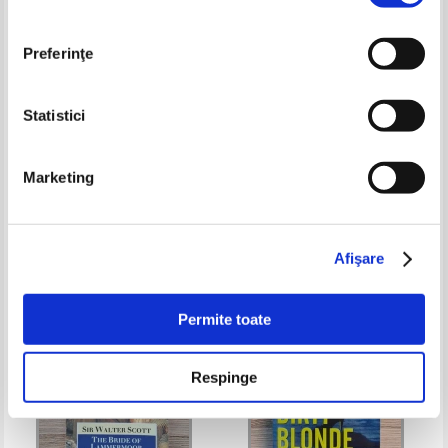
Preferinţe
Statistici
Eleanor Moran - The last time i
Jorge Amado - La boutique aux
Marketing
saw you
miracles
Pret:
24,00Lei
9,60
Lei
Pret:
28,00Lei
11,20
Lei
Adaugă în coș
Adaugă în coș
Afişare
-60%
-60%
Permite toate
Respinge