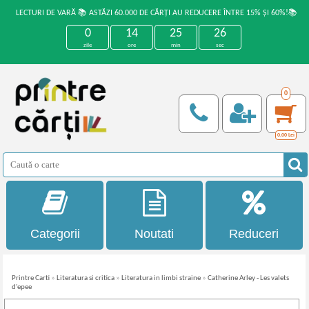
LECTURI DE VARĂ 📚 ASTĂZI 60.000 DE CĂRȚI AU REDUCERE ÎNTRE 15% ȘI 60%!📚
0
14
25
26
zile
ore
min
sec
0
0,00
Lei
Categorii
Noutati
Reduceri
Printre Carti
»
Literatura si critica
»
Literatura in limbi straine
»
Catherine Arley - Les valets
d'epee