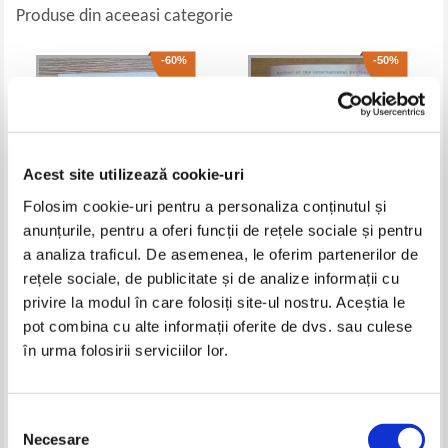
Produse din aceeasi categorie
-60%
-50%
Acest site utilizează cookie-uri
Folosim cookie-uri pentru a personaliza conținutul și
anunțurile, pentru a oferi funcții de rețele sociale și pentru
a analiza traficul. De asemenea, le oferim partenerilor de
Georges Chaulet - Fantomette
Dan Brown - Deception Point
rețele sociale, de publicitate și de analize informații cu
viendra ce soir
privire la modul în care folosiți site-ul nostru. Aceștia le
Pret:
19,00Lei
7,60
Lei
Pret:
19,00Lei
9,50
Lei
pot combina cu alte informații oferite de dvs. sau culese
Adaugă în coș
Adaugă în coș
în urma folosirii serviciilor lor.
-60%
-60%
Selecția
Necesare
consimțământului