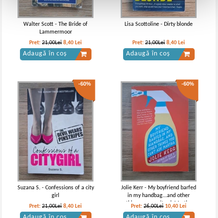
Walter Scott - The Bride of
Lisa Scottoline - Dirty blonde
Lammermoor
Pret:
21,00Lei
8,40
Lei
Pret:
21,00Lei
8,40
Lei
Adaugă în coș
Adaugă în coș
-60%
-60%
Suzana S. - Confessions of a city
Jolie Kerr - My boyfriend barfed
girl
in my handbag...and other
things you can't ask Martha
Pret:
21,00Lei
8,40
Lei
Pret:
26,00Lei
10,40
Lei
Adaugă în coș
Adaugă în coș