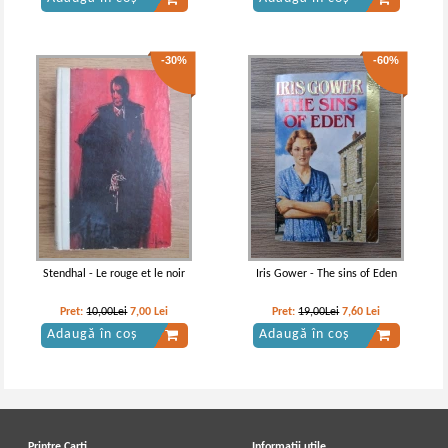
-30%
-60%
Stendhal - Le rouge et le noir
Iris Gower - The sins of Eden
Pret:
10,00Lei
7,00
Lei
Pret:
19,00Lei
7,60
Lei
Adaugă în coș
Adaugă în coș
Printre Carti
Informatii utile