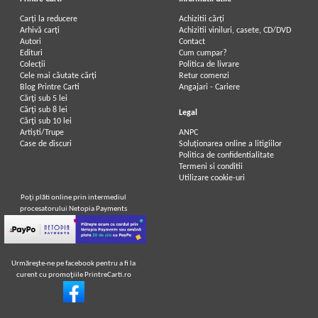
Carți la reducere
Achizitii cărți
Arhivă carți
Achizitii viniluri, casete, CD/DVD
Autori
Contact
Edituri
Cum cumpar?
Colecții
Politica de livrare
Cele mai căutate cărți
Retur comenzi
Blog Printre Carti
Angajari - Cariere
Cărţi sub 5 lei
Cărţi sub 8 lei
Legal
Cărţi sub 10 lei
Artiști/Trupe
ANPC
Case de discuri
Soluționarea online a litigiilor
Politica de confidentialitate
Termeni si conditii
Utilizare cookie-uri
Poţi plăti online prin intermediul
procesatorului Netopia Payments
Urmăreşte-ne pe facebook pentru a fi la
curent cu promoţiile PrintreCarti.ro