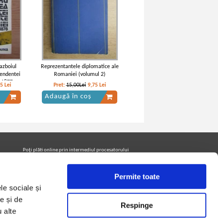
azboiul
Reprezentantele diplomatice ale
pendentei
Romaniei (volumul 2)
 1877 -
05
Lei
Pret:
15,00Lei
9,75
Lei
Adaugă în coș
Poţi plăti online prin intermediul procesatorului
Netopia Payments
Permite toate
le sociale și
Urmăreşte-ne pe facebook pentru a fi la curent cu
promoţiile PrintreCarti.ro
e și de
Respinge
u alte