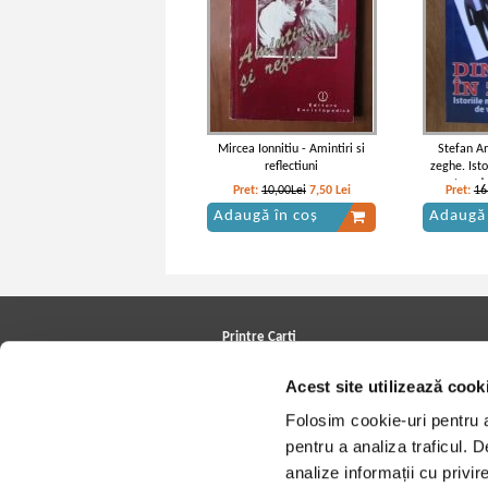
Mircea Ionnitiu - Amintiri si
Stefan An
reflectiuni
zeghe. Isto
patrar d
Pret:
10,00Lei
7,50
Lei
Pret:
16
Adaugă în coș
Adaugă 
Printre Carti
Carți la reducere
Acest site utilizează cook
Arhivă carți
Autori
Folosim cookie-uri pentru a 
Edituri
Colecții
pentru a analiza traficul. 
Cele mai căutate cărți
analize informații cu privir
Blog Printre Carti