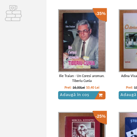
-35%
Ilie Traian - Un Coresi aroman.
Adina Visa
Tiberiu Cunia
Pret:
16,00Lei
10,40
Lei
Pret:
1
Adaugă în coș
Adaugă 
-25%