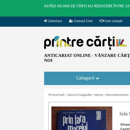
ASTĂZI 60.000 DE CĂRȚI AU REDUCERE ÎNTRE 15
Conectare
Creează Cont
Cum cumpăr
ANTICARIAT ONLINE - VÂNZARE CĂRŢI
NOI
Categorii
Printre Carti
»
Istorie si Geografie
»
Istorie
»
Istoria Romanilor
Iola