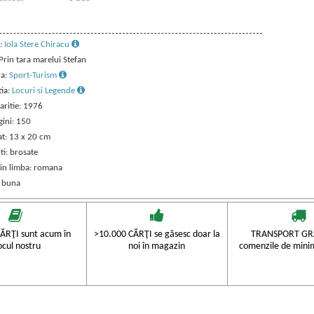
:
Iola Stere Chiracu
 Prin tara marelui Stefan
ra:
Sport-Turism
tia:
Locuri si Legende
aritie: 1976
gini: 150
t: 13 x 20 cm
ti: brosate
 in limba: romana
: buna
ĂRŢI sunt acum în
>10.000 CĂRŢI se găsesc doar la
TRANSPORT GRA
ocul nostru
noi în magazin
comenzile de mini