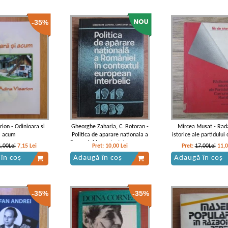
-35%
rion - Odinioara si
Gheorghe Zaharia, C. Botoran -
Mircea Musat - Rada
acum
Politica de aparare nationala a
istorice ale partidului
Romaniei in contextul european
roman
1,00Lei
7,15
Lei
Pret:
10,00
Lei
Pret:
17,00Lei
11,
interbelic
în coș
Adaugă în coș
Adaugă în coș
-35%
-35%