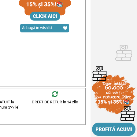
Adaugă în wishlist
TUIT la
DREPT DE RETUR în 14 zile
mum 199 lei