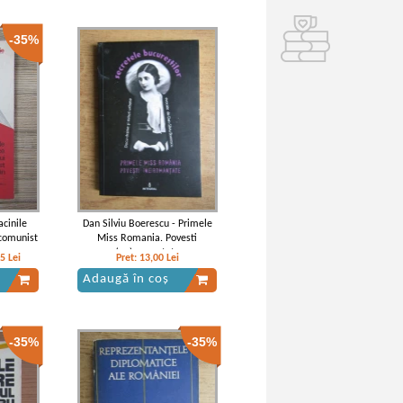
-35%
cinile
Dan Silviu Boerescu - Primele
 comunist
Miss Romania. Povesti
(ne)romantate
05
Lei
Pret:
13,00
Lei
Adaugă în coș
-35%
-35%