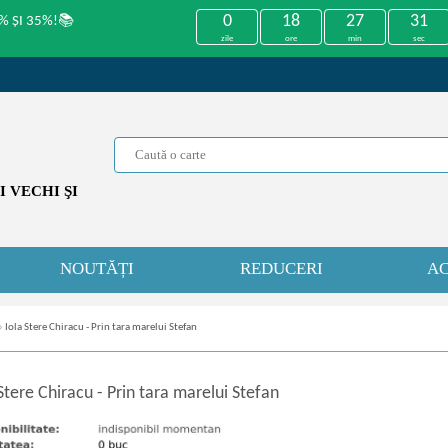
0
18
27
31
% ȘI 35%!📚
zile
ore
min
sec
 VECHI ŞI
NOUTĂȚI
REDUCERI
AC
»
Iola Stere Chiracu - Prin tara marelui Stefan
 Stere Chiracu
-
Prin tara marelui Stefan