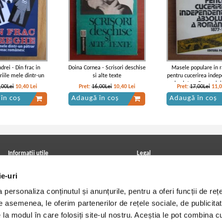
drei - Din frac in
Doina Cornea - Scrisori deschise
Masele populare in r
riile mele dintr-un
si alte texte
pentru cucerirea inde
e veac romanesc
absolute a Romaniei
,00Lei
10,40
Lei
Pret:
16,00Lei
10,40
Lei
Pret:
17,00Lei
11,
1878
în coș
Adaugă în coș
Adaugă în coș
Informatii utile
Legal
ANPC
Achizitii cărți
ie-uri
Achizitii viniluri, casete, CD/DVD
Soluționarea online a litigiilor
Contact
Politica de confidentialitate
personaliza conținutul și anunțurile, pentru a oferi funcții de rețe
Cum cumpar?
Termeni si conditii
Politica de livrare
Utilizare cookie-uri
De asemenea, le oferim partenerilor de rețele sociale, de publicitat
Retur comenzi
e la modul în care folosiți site-ul nostru. Aceștia le pot combina c
Angajari - Cariere