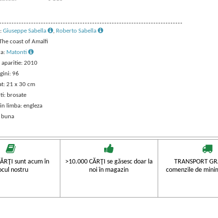
:
Giuseppe Sabella
,
Roberto Sabella
 The coast of Amalfi
ra:
Matonti
 aparitie: 2010
gini: 96
t: 21 x 30 cm
ti: brosate
in limba: engleza
: buna
ĂRŢI sunt acum în
>10.000 CĂRŢI se găsesc doar la
TRANSPORT GRA
ocul nostru
noi în magazin
comenzile de mini