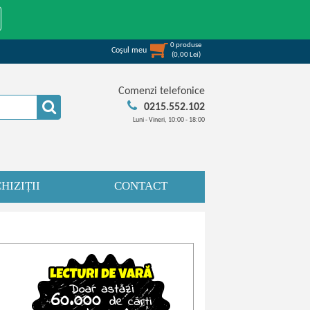
0
produse
Coşul meu
(
0,00
Lei
)
Comenzi telefonice
0215.552.102
Luni - Vineri, 10:00 - 18:00
HIZIȚII
CONTACT