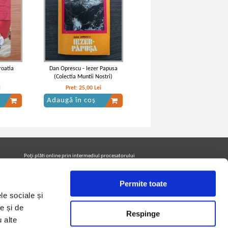
roatia
Dan Oprescu - Iezer Papusa
(Colectia Muntii Nostri)
i
Pret:
25,00
Lei
Adaugă în coș
Poţi plăti online prin intermediul procesatorului
Netopia Payments
Permite toate
le sociale și
Urmăreşte-ne pe facebook pentru a fi la curent cu
promoţiile PrintreCarti.ro
e și de
Respinge
u alte