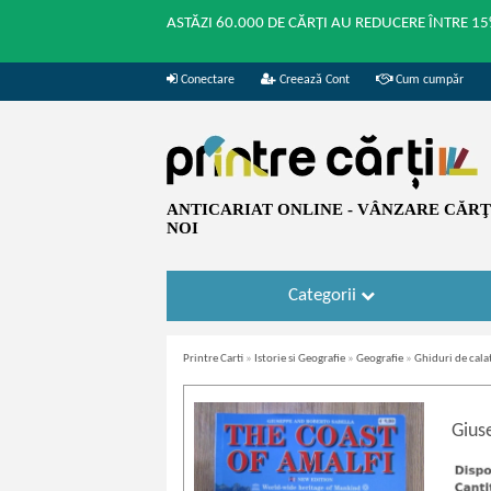
ASTĂZI 60.000 DE CĂRȚI AU REDUCERE ÎNTRE 15
Conectare
Creează Cont
Cum cumpăr
ANTICARIAT ONLINE - VÂNZARE CĂRŢI
NOI
Categorii
Printre Carti
»
Istorie si Geografie
»
Geografie
»
Ghiduri de cala
Gius