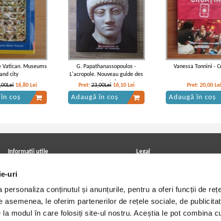
e Vatican. Museums
G. Papathanassopoulos -
Vanessa Tonnini - C
and city
L'acropole. Nouveau guide des
monuments et du musee
,00Lei
16,80
Lei
Pret:
23,00Lei
16,10
Lei
Pret:
20,00
Le
în coș
Adaugă în coș
Adaugă în coș
Informatii utile
Legal
ANPC
Achizitii cărți
ie-uri
Achizitii viniluri, casete, CD/DVD
Soluționarea online a litigiilor
Contact
Politica de confidentialitate
personaliza conținutul și anunțurile, pentru a oferi funcții de rețe
Cum cumpar?
Termeni si conditii
Politica de livrare
Utilizare cookie-uri
De asemenea, le oferim partenerilor de rețele sociale, de publicitat
Retur comenzi
e la modul în care folosiți site-ul nostru. Aceștia le pot combina c
Angajari - Cariere