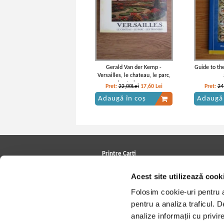
Gerald Van der Kemp -
Guide to th
Versailles, le chateau, le parc,
les traianons
Pret:
22,00Lei
17,60
Lei
Pret:
24
Adaugă în coș
Adaugă 
Printre Carti
Carți la reducere
Acest site utilizează cook
Arhivă carți
Autori
Folosim cookie-uri pentru a 
Edituri
Colecții
pentru a analiza traficul. 
Cele mai căutate cărți
analize informații cu privir
Blog Printre Carti