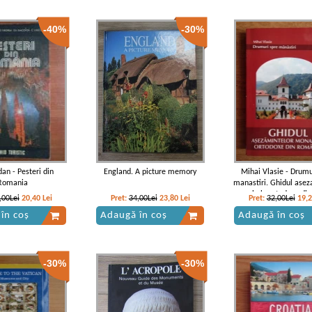
-40%
-30%
dan - Pesteri din
England. A picture memory
Mihai Vlasie - Drumu
Romania
manastiri. Ghidul asez
monahale ortodoxe di
,00Lei
20,40
Lei
Pret:
34,00Lei
23,80
Lei
Pret:
32,00Lei
19,
(contine harta
în coș
Adaugă în coș
Adaugă în coș
-30%
-30%