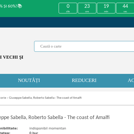
0
23
19
44
% ȘI 60%!📚
zile
ore
min
sec
 VECHI ŞI
NOUTĂȚI
REDUCERI
AC
torie
»
Giuseppe Sabella, Roberto Sabella - The coast of Amalfi
eppe Sabella, Roberto Sabella
-
The coast of Amalfi