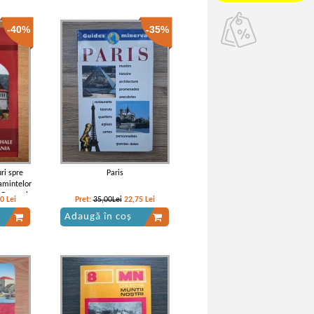
-40%
-35%
ri spre
Paris
amintelor
n Romania
20
Lei
Pret:
35,00Lei
22,75
Lei
)
Adaugă în coș