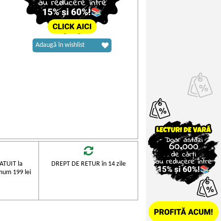
Adaugă în wishlist
TUIT la
DREPT DE RETUR în 14 zile
mum 199 lei