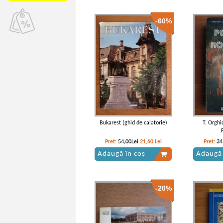
-60%
Bukarest (ghid de calatorie)
T. Orghi
Pret:
54,00Lei
21,60
Lei
Pret:
34
Adaugă în coș
Adaugă 
-20%