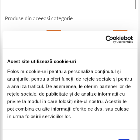
Produse din aceeasi categorie
-35%
-35%
Acest site utilizează cookie-uri
Folosim cookie-uri pentru a personaliza conținutul și
anunțurile, pentru a oferi funcții de rețele sociale și pentru
a analiza traficul. De asemenea, le oferim partenerilor de
rețele sociale, de publicitate și de analize informații cu
Antonio Castillo Rodriguez -
Giovanna Magi - Le guide
privire la modul în care folosiți site-ul nostru. Aceștia le
Alpujarra. Guia excursionista
compet pour visiter Paris et le
pot combina cu alte informații oferite de dvs. sau culese
gand Louvre
Pret:
21,00Lei
13,65
Lei
Pret:
20,00Lei
13,00
Lei
în urma folosirii serviciilor lor.
Adaugă în coș
Adaugă în coș
Selecția
-35%
-25%