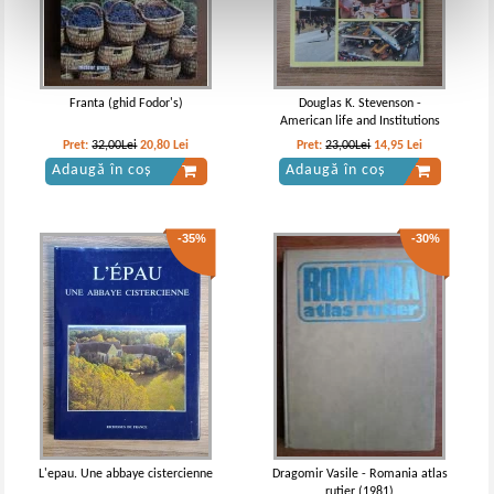
Franta (ghid Fodor's)
Douglas K. Stevenson -
American life and Institutions
Pret:
32,00Lei
20,80
Lei
Pret:
23,00Lei
14,95
Lei
Adaugă în coș
Adaugă în coș
-35%
-30%
L'epau. Une abbaye cistercienne
Dragomir Vasile - Romania atlas
rutier (1981)