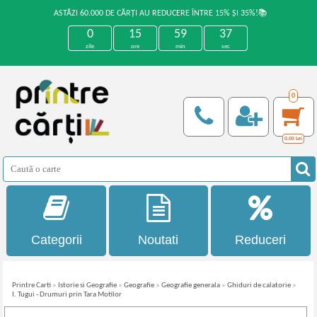
ASTĂZI 60.000 DE CĂRȚI AU REDUCERE ÎNTRE 15% ȘI 35%!📚
0
15
59
37
zile
ore
min
sec
0
0,00
Lei
Categorii
Noutati
Reduceri
Printre Carti
»
Istorie si Geografie
»
Geografie
»
Geografie generala
»
Ghiduri de calatorie
»
I. Tugui - Drumuri prin Tara Motilor