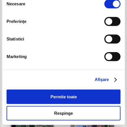
Necesare
consimțământului
Preferinţe
Statistici
Marketing
Orsay et Alentours. Souvenirs
Korea
images et reves
Pret:
29,00Lei
18,85
Lei
Pret:
25,00Lei
18,75
Lei
Adaugă în coș
Adaugă în coș
Afişare
-35%
-35%
Permite toate
Respinge