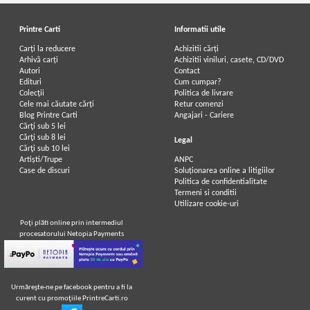
Printre Carti
Informatii utile
Carți la reducere
Achizitii cărți
Arhivă carți
Achizitii viniluri, casete, CD/DVD
Autori
Contact
Edituri
Cum cumpar?
Colecții
Politica de livrare
Cele mai căutate cărți
Retur comenzi
Blog Printre Carti
Angajari - Cariere
Cărţi sub 5 lei
Cărţi sub 8 lei
Legal
Cărţi sub 10 lei
Artiști/Trupe
ANPC
Case de discuri
Soluționarea online a litigiilor
Politica de confidentialitate
Termeni si conditii
Utilizare cookie-uri
Poţi plăti online prin intermediul
procesatorului Netopia Payments
Urmăreşte-ne pe facebook pentru a fi la
curent cu promoţiile PrintreCarti.ro