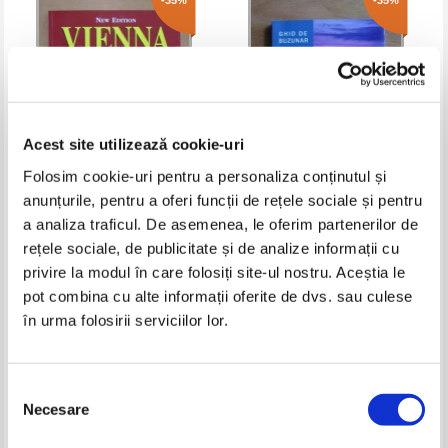
-35%
-35%
Acest site utilizează cookie-uri
Folosim cookie-uri pentru a personaliza conținutul și
anunțurile, pentru a oferi funcții de rețele sociale și pentru
Vienna. Imperial City
Amsterdam: ghid de buzunar
a analiza traficul. De asemenea, le oferim partenerilor de
rețele sociale, de publicitate și de analize informații cu
Pret:
12,00Lei
7,80
Lei
Pret:
12,00Lei
7,80
Lei
privire la modul în care folosiți site-ul nostru. Aceștia le
Adaugă în coș
Adaugă în coș
pot combina cu alte informații oferite de dvs. sau culese
în urma folosirii serviciilor lor.
-35%
-30%
Selecția
Necesare
consimțământului