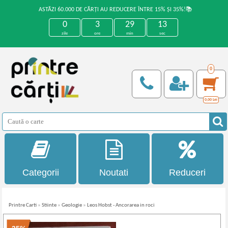
ASTĂZI 60.000 DE CĂRȚI AU REDUCERE ÎNTRE 15% ȘI 35%!📚
0
3
29
13
zile
ore
min
sec
0
0,00
Lei
Categorii
Noutati
Reduceri
Printre Carti
»
Stiinte
»
Geologie
»
Leos Hobst - Ancorarea in roci