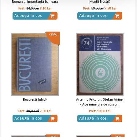
Romania. Importanta balneara
Muntii Nostri)
si turistica
Pret:
14,00Lei
9,10
Lei
Pret:
10,00Lei
7,50
Lei
Adaugă în coș
Adaugă în coș
-25%
Bucuresti (ghid)
Artemiu Pricajan, Stefan Airinei
- Ape minerale de consum
alimentar din Romania
Pret:
10,00Lei
7,50
Lei
Pret:
10,00
Lei
Adaugă în coș
Adaugă în coș