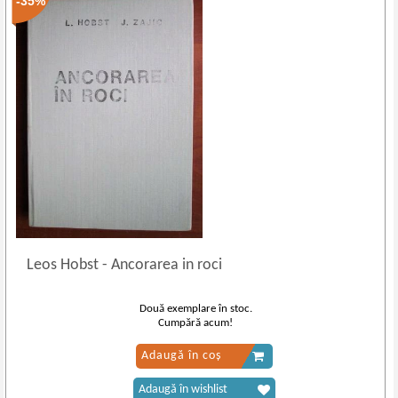
-35%
Leos Hobst
-
Ancorarea in roci
Două exemplare în stoc.
Cumpără acum!
Adaugă în coș
Adaugă în wishlist