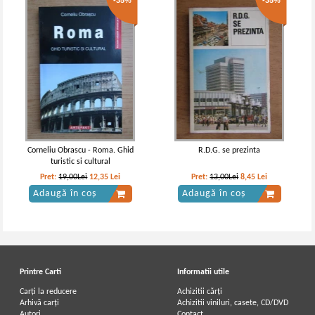
-35%
-35%
Corneliu Obrascu - Roma. Ghid
R.D.G. se prezinta
turistic si cultural
Pret:
19,00Lei
12,35
Lei
Pret:
13,00Lei
8,45
Lei
Adaugă în coș
Adaugă în coș
Printre Carti
Informatii utile
Carți la reducere
Achizitii cărți
Arhivă carți
Achizitii viniluri, casete, CD/DVD
Autori
Contact