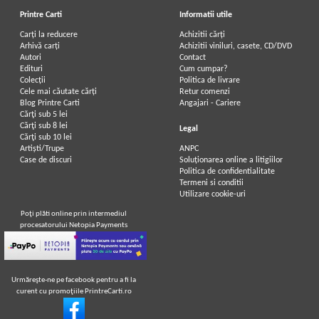
Printre Carti
Informatii utile
Carți la reducere
Achizitii cărți
Arhivă carți
Achizitii viniluri, casete, CD/DVD
Autori
Contact
Edituri
Cum cumpar?
Colecții
Politica de livrare
Cele mai căutate cărți
Retur comenzi
Blog Printre Carti
Angajari - Cariere
Cărţi sub 5 lei
Cărţi sub 8 lei
Legal
Cărţi sub 10 lei
Artiști/Trupe
ANPC
Case de discuri
Soluționarea online a litigiilor
Politica de confidentialitate
Termeni si conditii
Utilizare cookie-uri
Poţi plăti online prin intermediul
procesatorului Netopia Payments
Urmăreşte-ne pe facebook pentru a fi la
curent cu promoţiile PrintreCarti.ro