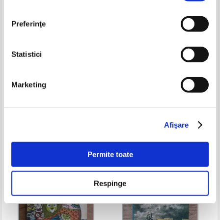
Preferinţe
Statistici
Marketing
Alexandre Soljenitsyne - Le
Dan Brown - The Da Vinci Code
premier cercle
Pret:
40,00Lei
26,00
Lei
Pret:
40,00Lei
26,00
Lei
Adaugă în coș
Adaugă în coș
Afişare
-35%
-35%
Permite toate
Respinge