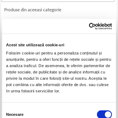
Produse din aceeasi categorie
-30%
Acest site utilizează cookie-uri
Folosim cookie-uri pentru a personaliza conținutul și
anunțurile, pentru a oferi funcții de rețele sociale și pentru
a analiza traficul. De asemenea, le oferim partenerilor de
rețele sociale, de publicitate și de analize informații cu
privire la modul în care folosiți site-ul nostru. Aceștia le
Richard Morgan - Broken angels
James Joyce - A portrait of the
artist as a young man
pot combina cu alte informații oferite de dvs. sau culese
Pret:
37,00Lei
25,90
Lei
Pret:
24,00
Lei
în urma folosirii serviciilor lor.
Adaugă în coș
Adaugă în coș
Selecția
-35%
-35%
Necesare
consimțământului