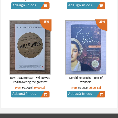
Adaugă în coș
Adaugă în coș
-35%
-25%
Roy F. Baumeister - Willpower.
Geraldine Brooks - Year of
Rediscovering the greatest
wonders
human strength
Pret:
60,00Lei
39,00
Lei
Pret:
35,00Lei
26,25
Lei
Adaugă în coș
Adaugă în coș