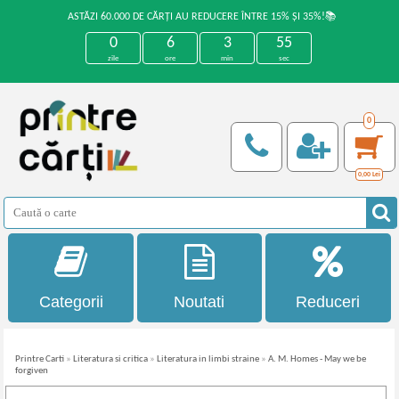
ASTĂZI 60.000 DE CĂRȚI AU REDUCERE ÎNTRE 15% ȘI 35%!📚
0
6
3
54
zile
ore
min
sec
0
0,00
Lei
Categorii
Noutati
Reduceri
Printre Carti
»
Literatura si critica
»
Literatura in limbi straine
»
A. M. Homes - May we be
forgiven