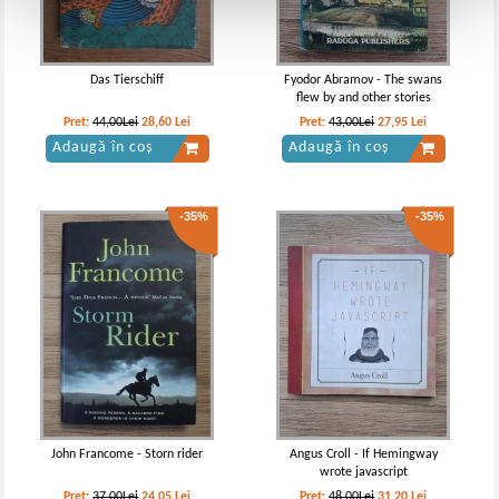
Das Tierschiff
Fyodor Abramov - The swans
flew by and other stories
Pret:
44,00Lei
28,60
Lei
Pret:
43,00Lei
27,95
Lei
Adaugă în coș
Adaugă în coș
-35%
-35%
John Francome - Storn rider
Angus Croll - If Hemingway
wrote javascript
Pret:
37,00Lei
24,05
Lei
Pret:
48,00Lei
31,20
Lei