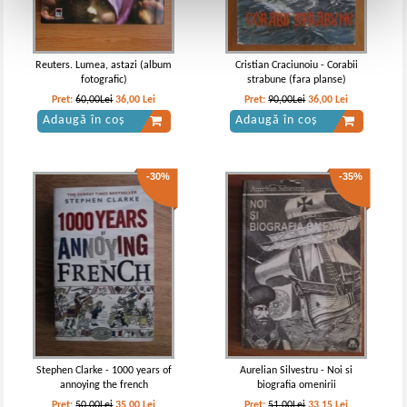
Reuters. Lumea, astazi (album
Cristian Craciunoiu - Corabii
fotografic)
strabune (fara planse)
Pret:
60,00Lei
36,00
Lei
Pret:
90,00Lei
36,00
Lei
Adaugă în coș
Adaugă în coș
-30%
-35%
Stephen Clarke - 1000 years of
Aurelian Silvestru - Noi si
annoying the french
biografia omenirii
Pret:
50,00Lei
35,00
Lei
Pret:
51,00Lei
33,15
Lei