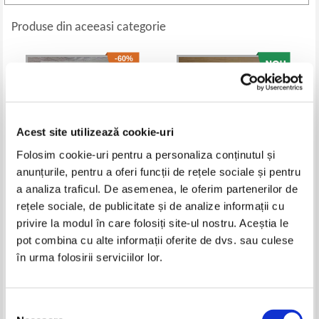
Produse din aceeasi categorie
-60%
Acest site utilizează cookie-uri
Folosim cookie-uri pentru a personaliza conținutul și
anunțurile, pentru a oferi funcții de rețele sociale și pentru
a analiza traficul. De asemenea, le oferim partenerilor de
rețele sociale, de publicitate și de analize informații cu
Jean Jaures - Histoire socialiste
Annie Jacobsen - Creierul
privire la modul în care folosiți site-ul nostru. Aceștia le
de la revolution francaise,
Pentagonului
volumul 4. La Republique (1939)
Pret:
80,00Lei
32,00
Lei
Pret:
37,00
Lei
pot combina cu alte informații oferite de dvs. sau culese
Adaugă în coș
Adaugă în coș
în urma folosirii serviciilor lor.
-60%
Selecția