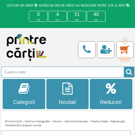
LECTURI DE VARĂ 📚 ASTĂZI 60.000 DE CĂRȚI AU REDUCERE ÎNTRE 15% ȘI 60%!📚
0
6
51
40
zile
ore
min
sec
0
0,00
Lei
Categorii
Noutati
Reduceri
Printre Carti
»
Istorie si Geografie
»
Istorie
»
Istorie Universala
»
Martyn Rady - Habsburgii.
Ambitia de a stapani lumea