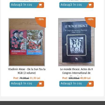
Adaugă în coș
Adaugă în coș
-35%
-60%
Vladimir Alexe - De la Sun Tzu la
Le monde thrace. Actes du II
KGB (2 volume)
Congres International de
Thracologie
Pret:
79,00Lei
51,35
Lei
Pret:
100,00Lei
40,00
Lei
Adaugă în coș
Adaugă în coș