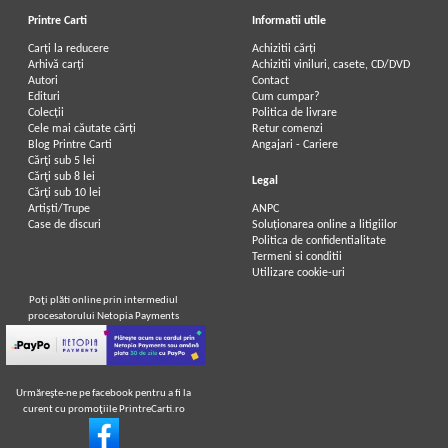
Printre Carti
Informatii utile
Carți la reducere
Achizitii cărți
Arhivă carți
Achizitii viniluri, casete, CD/DVD
Autori
Contact
Edituri
Cum cumpar?
Colecții
Politica de livrare
Cele mai căutate cărți
Retur comenzi
Blog Printre Carti
Angajari - Cariere
Cărţi sub 5 lei
Cărţi sub 8 lei
Legal
Cărţi sub 10 lei
Artiști/Trupe
ANPC
Case de discuri
Soluționarea online a litigiilor
Politica de confidentialitate
Termeni si conditii
Utilizare cookie-uri
Poţi plăti online prin intermediul
procesatorului Netopia Payments
Urmăreşte-ne pe facebook pentru a fi la
curent cu promoţiile PrintreCarti.ro