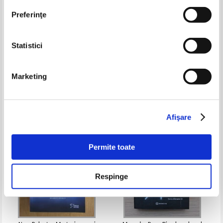
Preferinţe
Statistici
Sara Cate - Priveste-ma
Anna Zaires - Captiva in bratele
tale
Marketing
Pret:
25,00
Lei
Pret:
16,00
Lei
Adaugă în coș
Adaugă în coș
Afişare
-30%
-30%
Permite toate
Respinge