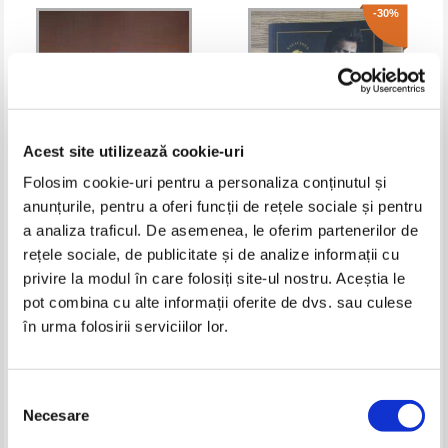
-30%
Acest site utilizează cookie-uri
Folosim cookie-uri pentru a personaliza conținutul și
anunțurile, pentru a oferi funcții de rețele sociale și pentru
Mary Jo Putney - O iubire
Sara Cate - Lauda-ma
a analiza traficul. De asemenea, le oferim partenerilor de
imposibila (2 volume)
rețele sociale, de publicitate și de analize informații cu
Pret:
21,00
Lei
Pret:
32,00Lei
22,40
Lei
privire la modul în care folosiți site-ul nostru. Aceștia le
Adaugă în coș
Adaugă în coș
pot combina cu alte informații oferite de dvs. sau culese
în urma folosirii serviciilor lor.
Selecția
Necesare
consimțământului