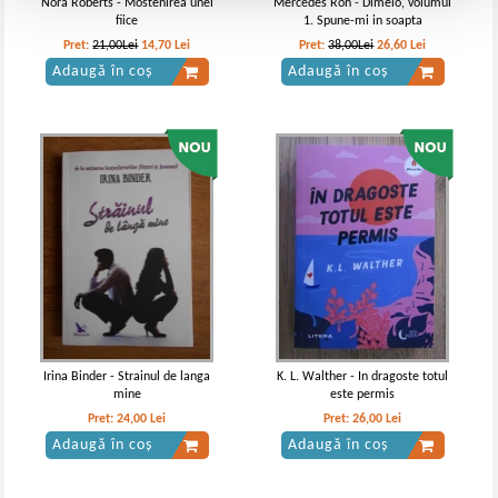
Nora Roberts - Mostenirea unei
Mercedes Ron - Dimelo, volumul
fiice
1. Spune-mi in soapta
Pret:
21,00Lei
14,70
Lei
Pret:
38,00Lei
26,60
Lei
Adaugă în coș
Adaugă în coș
Irina Binder - Strainul de langa
K. L. Walther - In dragoste totul
mine
este permis
Pret:
24,00
Lei
Pret:
26,00
Lei
Adaugă în coș
Adaugă în coș