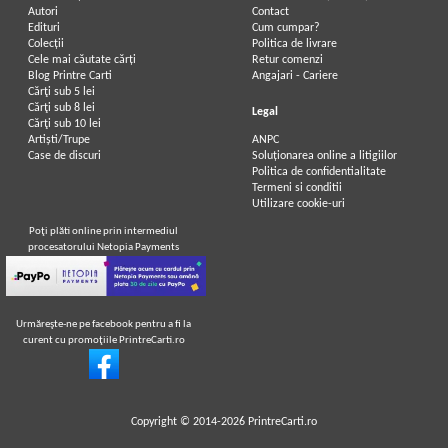
Autori
Contact
Edituri
Cum cumpar?
Colecții
Politica de livrare
Cele mai căutate cărți
Retur comenzi
Blog Printre Carti
Angajari - Cariere
Cărţi sub 5 lei
Cărţi sub 8 lei
Legal
Cărţi sub 10 lei
Artiști/Trupe
ANPC
Case de discuri
Soluționarea online a litigiilor
Politica de confidentialitate
Termeni si conditii
Utilizare cookie-uri
Poţi plăti online prin intermediul
procesatorului Netopia Payments
Urmăreşte-ne pe facebook pentru a fi la
curent cu promoţiile PrintreCarti.ro
Copyright © 2014-2026
PrintreCarti.ro