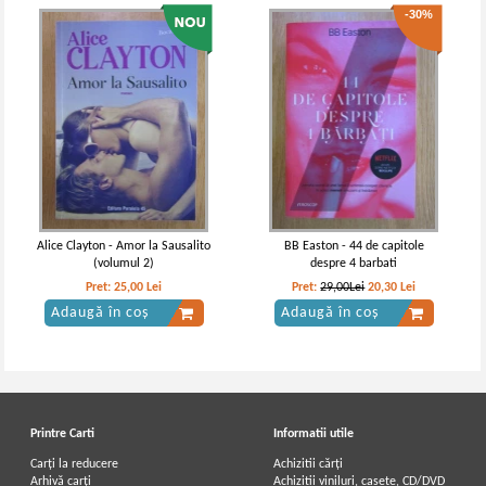
-30%
Alice Clayton - Amor la Sausalito
BB Easton - 44 de capitole
(volumul 2)
despre 4 barbati
Pret:
25,00
Lei
Pret:
29,00Lei
20,30
Lei
Adaugă în coș
Adaugă în coș
Printre Carti
Informatii utile
Carți la reducere
Achizitii cărți
Arhivă carți
Achizitii viniluri, casete, CD/DVD