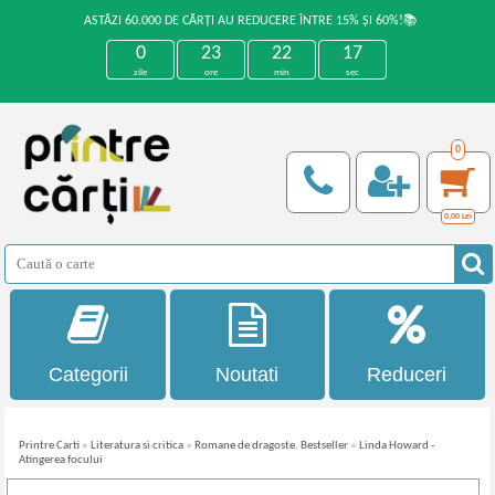
ASTĂZI 60.000 DE CĂRȚI AU REDUCERE ÎNTRE 15% ȘI 60%!📚
0
23
22
17
zile
ore
min
sec
0
0,00
Lei
Categorii
Noutati
Reduceri
Printre Carti
»
Literatura si critica
»
Romane de dragoste. Bestseller
»
Linda Howard -
Atingerea focului