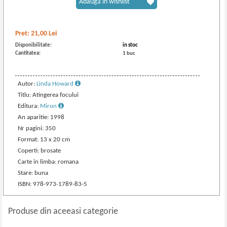
Adaugă în wishlist
Pret:
21,00
Lei
Disponibilitate:
in stoc
Cantitatea:
1 buc
Autor:
Linda Howard
Titlu: Atingerea focului
Editura:
Miron
An aparitie: 1998
Nr pagini: 350
Format: 13 x 20 cm
Coperti: brosate
Carte in limba: romana
Stare: buna
ISBN: 978-973-1789-83-5
Produse din aceeasi categorie