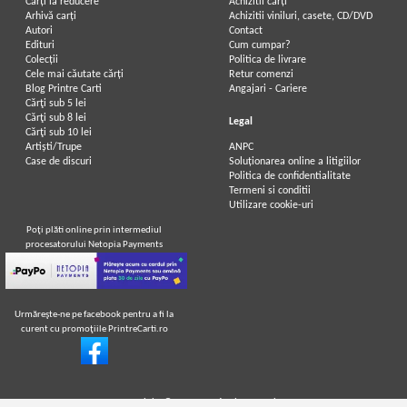
Carți la reducere
Achizitii cărți
Arhivă carți
Achizitii viniluri, casete, CD/DVD
Autori
Contact
Edituri
Cum cumpar?
Colecții
Politica de livrare
Cele mai căutate cărți
Retur comenzi
Blog Printre Carti
Angajari - Cariere
Cărţi sub 5 lei
Cărţi sub 8 lei
Legal
Cărţi sub 10 lei
Artiști/Trupe
ANPC
Case de discuri
Soluționarea online a litigiilor
Politica de confidentialitate
Termeni si conditii
Utilizare cookie-uri
Poţi plăti online prin intermediul
procesatorului Netopia Payments
Urmăreşte-ne pe facebook pentru a fi la
curent cu promoţiile PrintreCarti.ro
Copyright © 2014-2026
PrintreCarti.ro