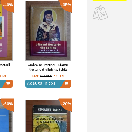
-40%
-35%
catorii
Ambroise Frontrier - Sfantul
Nectarie din Eghina. Schita
biografica. Viata, minunile si
0
Lei
Pret:
11,00Lei
7,15
Lei
acatistul
Adaugă în coș
-60%
-20%