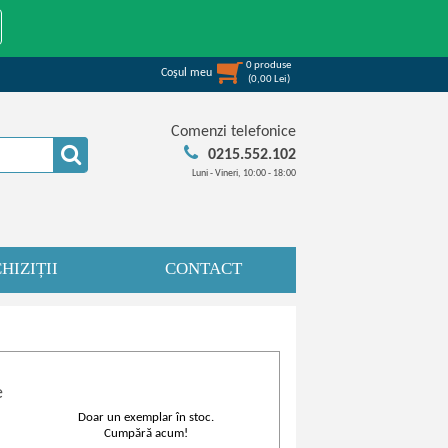
0
produse
Coşul meu
(
0,00
Lei
)
Comenzi telefonice
0215.552.102
Luni - Vineri, 10:00 - 18:00
HIZIȚII
CONTACT
e
Doar un exemplar în stoc.
Cumpără acum!