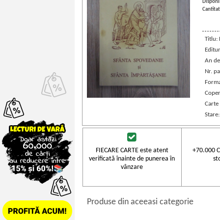
Disponib
Cantitat
Titlu:
Editu
An de
Nr. pa
Forma
Coper
Carte
Stare
FIECARE CARTE este atent
+70.000 C
verificată înainte de punerea în
st
vânzare
Produse din aceeasi categorie