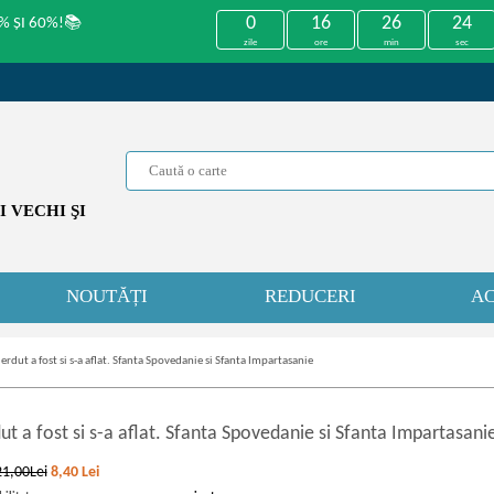
0
16
26
24
% ȘI 60%!📚
zile
ore
min
sec
 VECHI ŞI
NOUTĂȚI
REDUCERI
AC
ierdut a fost si s-a aflat. Sfanta Spovedanie si Sfanta Impartasanie
ut a fost si s
-
a aflat. Sfanta Spovedanie si Sfanta Impartasani
21,00Lei
8,40
Lei