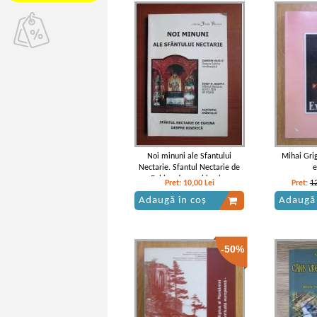
Noi minuni ale Sfantului
Mihai Grig
Nectarie. Sfantul Nectarie de
e
Eghina despre biserica
Pret:
10,00
Lei
Pret:
1
Adaugă în coș
Adaugă 
-50%