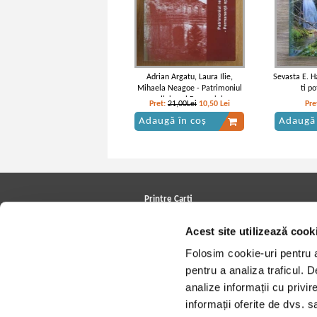
Adrian Argatu, Laura Ilie,
Sevasta E. Ha
Mihaela Neagoe - Patrimoniul
ti po
religios al Romaniei.
Pret:
21,00Lei
10,50
Lei
Pre
Permanenta spirituala
Adaugă în coș
Adaugă 
europeana
Printre Carti
Carți la reducere
Acest site utilizează cook
Arhivă carți
Autori
Folosim cookie-uri pentru a 
Edituri
Colecții
pentru a analiza traficul. 
Cele mai căutate cărți
analize informații cu privir
Blog Printre Carti
Cărţi sub 5 lei
informații oferite de dvs. sa
Cărţi sub 8 lei