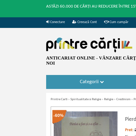
ASTĂZI 60.000 DE CĂRȚI AU REDUCERE ÎNTRE 15
Conectare
Creează Cont
Cum cumpăr
ANTICARIAT ONLINE - VÂNZARE CĂRŢI
NOI
Categorii
Printre Carti
»
Spiritualitate si Religie
»
Religie
»
Crestinism
»
P
-60%
Pierd
Pret: