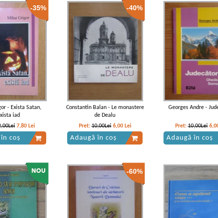
-35%
-40%
or - Exista Satan,
Constantin Balan - Le monastere
Georges Andre - Jude
xista iad
de Dealu
2,00Lei
7,80
Lei
Pret:
10,00Lei
6,00
Lei
Pret:
10,00Lei
6,0
în coș
Adaugă în coș
Adaugă în coș
-60%