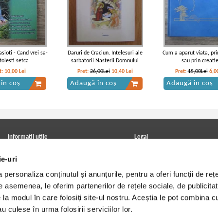
sioti - Cand vrei sa-
Daruri de Craciun. Intelesuri ale
Cum a aparut viata, pri
tolesti setca
sarbatorii Nasterii Domnului
sau prin creati
t:
10,00
Lei
Pret:
26,00Lei
10,40
Lei
Pret:
15,00Lei
6,0
în coș
Adaugă în coș
Adaugă în coș
Informatii utile
Legal
ANPC
Achizitii cărți
ie-uri
Achizitii viniluri, casete, CD/DVD
Soluționarea online a litigiilor
Contact
Politica de confidentialitate
personaliza conținutul și anunțurile, pentru a oferi funcții de rețe
Cum cumpar?
Termeni si conditii
Politica de livrare
Utilizare cookie-uri
De asemenea, le oferim partenerilor de rețele sociale, de publicitat
Retur comenzi
e la modul în care folosiți site-ul nostru. Aceștia le pot combina c
Angajari - Cariere
u culese în urma folosirii serviciilor lor.