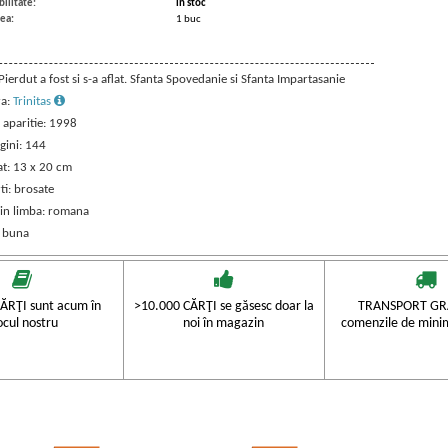
ilitate:
in stoc
ea:
1 buc
 Pierdut a fost si s-a aflat. Sfanta Spovedanie si Sfanta Impartasanie
ra:
Trinitas
 aparitie: 1998
gini: 144
t: 13 x 20 cm
ti: brosate
 in limba: romana
: buna
ĂRŢI sunt acum în
>10.000 CĂRŢI se găsesc doar la
TRANSPORT GRA
ocul nostru
noi în magazin
comenzile de mini