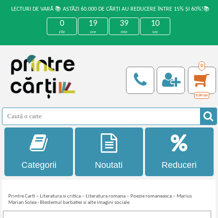
LECTURI DE VARĂ 📚 ASTĂZI 60.000 DE CĂRȚI AU REDUCERE ÎNTRE 15% ȘI 60%!📚
0
19
39
10
zile
ore
min
sec
0
0,00
Lei
Categorii
Noutati
Reduceri
Printre Carti
»
Literatura si critica
»
Literatura romana
»
Poezie romaneasca
»
Marius
Marian Solea - Blestemul barbatiei si alte imagini sociale