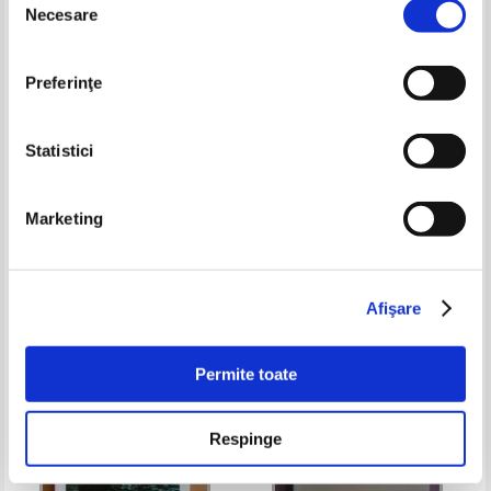
Necesare
consimțământului
Preferinţe
Statistici
Marketing
Geo Dumitrescu - Africa de sub
Victor Felea - Revers citadin
frunte
Pret:
20,00Lei
13,00
Lei
Pret:
12,00
Lei
Adaugă în coș
Adaugă în coș
Afişare
-60%
-40%
Permite toate
Respinge