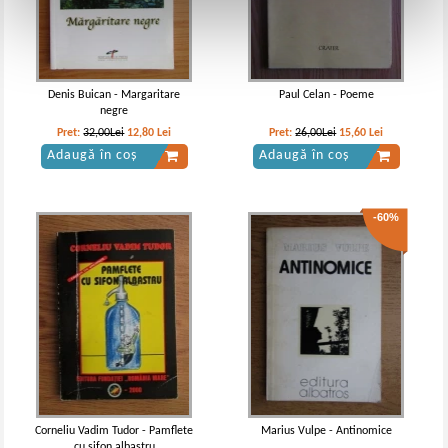
Denis Buican - Margaritare
Paul Celan - Poeme
negre
Pret:
32,00Lei
12,80
Lei
Pret:
26,00Lei
15,60
Lei
Adaugă în coș
Adaugă în coș
-60%
Corneliu Vadim Tudor - Pamflete
Marius Vulpe - Antinomice
cu sifon albastru