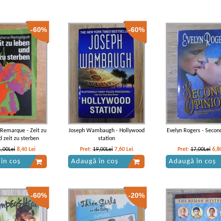
-60%
-60%
 Remarque - Zeit zu
Joseph Wambaugh - Hollywood
Evelyn Rogers - Secon
d zeit zu sterben
station
1,00Lei
8,40
Lei
Pret:
19,00Lei
7,60
Lei
Pret:
17,00Lei
6,8
în coș
Adaugă în coș
Adaugă în coș
-60%
-20%