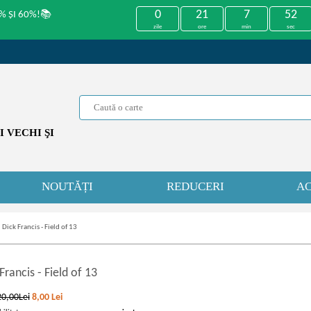
0
21
7
52
% ȘI 60%!📚
zile
ore
min
sec
 VECHI ŞI
NOUTĂȚI
REDUCERI
AC
»
Dick Francis - Field of 13
 Francis
-
Field of 13
20,00Lei
8,00
Lei