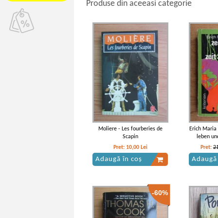
Produse din aceeasi categorie
Moliere - Les fourberies de
Erich Maria
Scapin
leben un
Pret:
10,00
Lei
Pret:
2
Adaugă în coș
Adaugă 
-60%