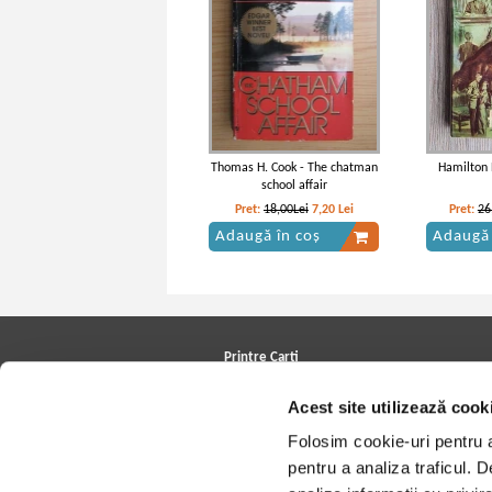
Thomas H. Cook - The chatman
Hamilton 
school affair
Pret:
18,00Lei
7,20
Lei
Pret:
26
Adaugă în coș
Adaugă 
Printre Carti
Carți la reducere
Acest site utilizează cook
Arhivă carți
Autori
Folosim cookie-uri pentru a 
Edituri
Colecții
pentru a analiza traficul. 
Cele mai căutate cărți