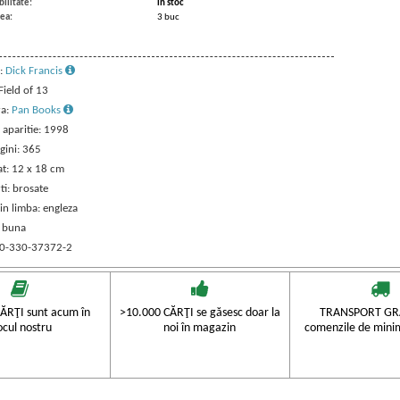
ilitate:
in stoc
ea:
3 buc
:
Dick Francis
 Field of 13
ra:
Pan Books
 aparitie: 1998
gini: 365
t: 12 x 18 cm
ti: brosate
in limba: engleza
: buna
 0-330-37372-2
ĂRŢI sunt acum în
>10.000 CĂRŢI se găsesc doar la
TRANSPORT GRA
ocul nostru
noi în magazin
comenzile de mini