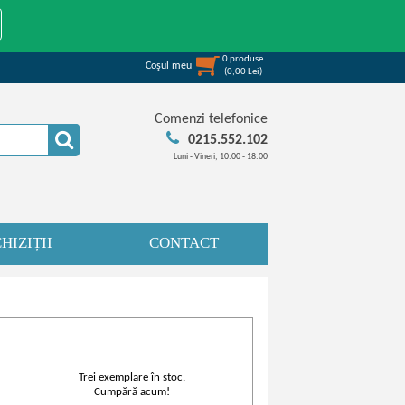
0
produse
Coşul meu
(
0,00
Lei
)
Comenzi telefonice
0215.552.102
Luni - Vineri, 10:00 - 18:00
HIZIȚII
CONTACT
Trei exemplare în stoc.
Cumpără acum!