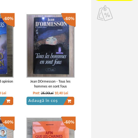
-60%
-60%
d opinion
Jean DOrmesson - Tous les
hommes en sont fous
0
Lei
Pret:
26,00Lei
10,40
Lei
Adaugă în coș
-60%
-60%