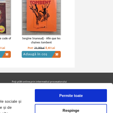
e code of
Sergine Snanoudj - Afin que les
chaines tombent
0
Lei
Pret:
21,00Lei
8,40
Lei
Adaugă în coș
Poţi plăti online prin intermediul procesatorului
Netopia Payments
Permite toate
le sociale și
Urmăreşte-ne pe facebook pentru a fi la curent cu
promoţiile PrintreCarti.ro
e și de
Respinge