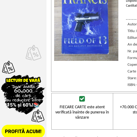
Disponib
Cantitat
Autor
Titlu:
Editu
An de
Nr. pa
Forma
Coper
Carte 
Stare
ISBN:
FIECARE CARTE este atent
+70.000 C
verificată înainte de punerea în
st
vânzare