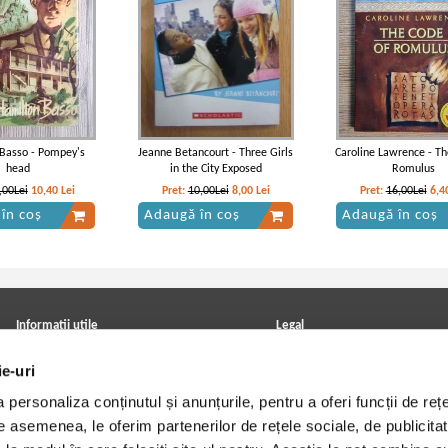
Basso - Pompey's
Jeanne Betancourt - Three Girls
Caroline Lawrence - Th
head
in the City Exposed
Romulus
,00Lei
10,40
Lei
Pret:
10,00Lei
8,00
Lei
Pret:
16,00Lei
6,4
în coș
Adaugă în coș
Adaugă în coș
Informatii utile
Legal
ANPC
Achizitii cărți
ie-uri
Achizitii viniluri, casete, CD/DVD
Soluționarea online a litigiilor
Contact
Politica de confidentialitate
personaliza conținutul și anunțurile, pentru a oferi funcții de rețe
Cum cumpar?
Termeni si conditii
Politica de livrare
Utilizare cookie-uri
De asemenea, le oferim partenerilor de rețele sociale, de publicitat
Retur comenzi