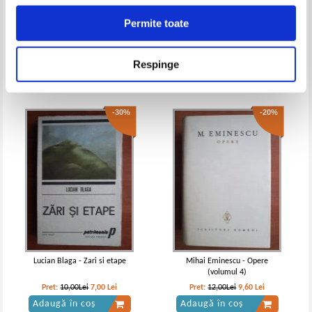
Permite toate
Constantin Negruzzi - Alexandru
Dimitrie Cantemir - Hronicul
Lapusneanul
vechimei a romano-moldo-
vlahilor (texte comentate)
Pret:
10,00Lei
7,00
Lei
Pret:
10,00Lei
8,00
Lei
Respinge
Adaugă în coș
Adaugă în coș
-30%
-20%
Lucian Blaga - Zari si etape
Mihai Eminescu - Opere
(volumul 4)
Pret:
10,00Lei
7,00
Lei
Pret:
12,00Lei
9,60
Lei
Adaugă în coș
Adaugă în coș