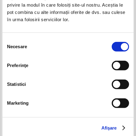
privire la modul în care folosiți site-ul nostru. Aceștia le
pot combina cu alte informații oferite de dvs. sau culese
Henriette Yvonne Stahl - Matusa
Matilda (1931)
în urma folosirii serviciilor lor.
Selecția
Necesare
Ion Pavel - Destinul unui Neam.
Mircea Eliade - Noaptea de
consimțământului
Brienii
sanziene (volumul 1)
Pret:
30,00Lei
12,00
Lei
Pret:
12,00Lei
8,40
Lei
Adaugă în coș
Adaugă în coș
Preferinţe
-30%
-20%
Statistici
Marketing
Afişare