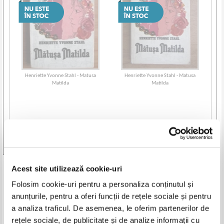
Henriette Yvonne Stahl - Matusa
Henriette Yvonne Stahl - Matusa
Matilda
Matilda
Vezi toate edițiile »
Acest site utilizează cookie-uri
Produse din aceeasi categorie
Folosim cookie-uri pentru a personaliza conținutul și
-60%
-30%
anunțurile, pentru a oferi funcții de rețele sociale și pentru
a analiza traficul. De asemenea, le oferim partenerilor de
rețele sociale, de publicitate și de analize informații cu