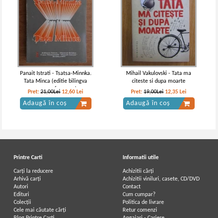
Panait Istrati - Tsatsa-Minnka.
Mihail Vakulovski - Tata ma
Tata Minca (editie bilingva
citeste si dupa moarte
romana-franceza)
Pret:
21,00Lei
12,60
Lei
Pret:
19,00Lei
12,35
Lei
Adaugă în coș
Adaugă în coș
Printre Carti
Informatii utile
Carți la reducere
Achizitii cărți
Arhivă carți
Achizitii viniluri, casete, CD/DVD
Autori
Contact
Edituri
Cum cumpar?
Colecții
Politica de livrare
Cele mai căutate cărți
Retur comenzi