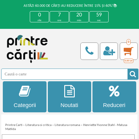
ASTĂZI 60.000 DE CĂRȚI AU REDUCERE ÎNTRE 15% ȘI 60%!📚
0
7
20
59
zile
ore
min
sec
0
0,00
Lei
Categorii
Noutati
Reduceri
Printre Carti
»
Literatura si critica
»
Literatura romana
»
Henriette Yvonne Stahl - Matusa
Matilda