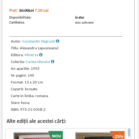
Pret:
10,00Lei
7,50
Lei
Disponibilitate:
in stoc
Cantitatea:
stoc suficient
Autor:
Constantin Negruzzi
Titlu: Alexandru Lapusneanul
Editura:
Minerva
Colectia:
Cartea elevului
An aparitie: 1993
Nr pagini: 140
Format: 13 x 20 cm
Coperti: brosate
Carte in limba: romana
Stare: buna
ISBN: 973-21-0358-2
Alte ediții ale acestei cărți:
-25%