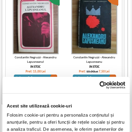
Constantin Negruzzi - Alexandru
Constantin Negruzzi - Alexandru
Lapusneanul
Lapusneanu
IN STOC
IN STOC
Pret:
15,00
Lei
Pret:
10,00Lei
7,50
Lei
Adaugă în coș
Adaugă în coș
-25%
Vezi toate edițiile »
Acest site utilizează cookie-uri
Produse din aceeasi categorie
Folosim cookie-uri pentru a personaliza conținutul și
anunțurile, pentru a oferi funcții de rețele sociale și pentru
-35%
-35%
a analiza traficul. De asemenea, le oferim partenerilor de