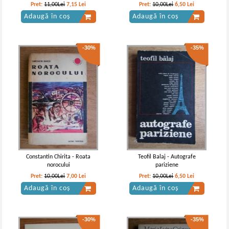
-30%
Pret:
11,00Lei
7,15
Lei
Pret:
10,00Lei
6,50
Lei
Adaugă în coș
Adaugă în coș
-30%
-35%
C. Negruzzi - Alexandru
Constantin Negruzzi - Alexandru
Lapusneanul
Lapusneanul, amintiri de junete si
alte scrieri
IN STOC
Pret:
12,00Lei
8,40
Lei
Adaugă în coș
Constantin Chirita - Roata
Teofil Balaj - Autografe
norocului
pariziene
Pret:
10,00Lei
7,00
Lei
Pret:
10,00Lei
6,50
Lei
Adaugă în coș
Adaugă în coș
-30%
-35%