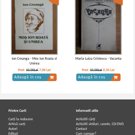
Constantin Negruzzi - Alexandru
Costache Negruzzi - Alexandru
Lapusneanul
Lapusneanul
Ion Creanga - Mos Ion Roata si
Maria Luiza Cristescu - Vacanta
Unirea
Pret:
10,00Lei
7,00
Lei
Pret:
10,00Lei
6,50
Lei
Adaugă în coș
Adaugă în coș
Printre Carti
Informatii utile
Carți la reducere
Achizitii cărți
Arhivă carți
Achizitii viniluri, casete, CD/DVD
Autori
Contact
Costache Negruzzi - Alexandru
C. Negruzzi - Alexandru
Edituri
Cum cumpar?
Lapusneanul
Lapusneanul