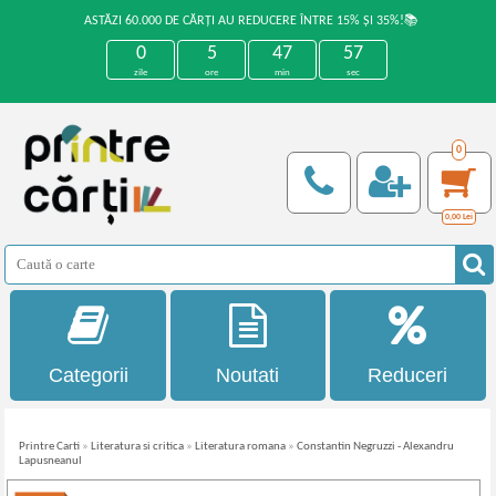
ASTĂZI 60.000 DE CĂRȚI AU REDUCERE ÎNTRE 15% ȘI 35%!📚
0
5
47
57
zile
ore
min
sec
0
0,00
Lei
Categorii
Noutati
Reduceri
Printre Carti
»
Literatura si critica
»
Literatura romana
»
Constantin Negruzzi - Alexandru
Lapusneanul