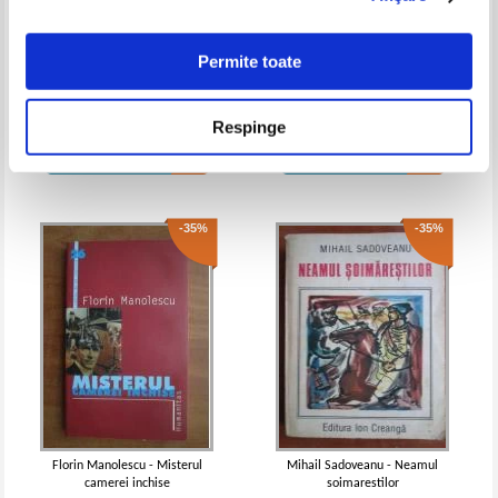
IN STOC
IN STOC
Pret:
12,00Lei
7,80
Lei
Pret:
10,00
Lei
Adaugă în coș
Adaugă în coș
Permite toate
Grigore Bajenaru - Buna
Carmen Iordachescu - Sa
dimineata, baieti!
dezlegam tainele textelor
-25%
-25%
Respinge
literare. Clasa a VII-a
Pret:
10,00Lei
6,50
Lei
Pret:
10,00Lei
6,50
Lei
Adaugă în coș
Adaugă în coș
-35%
-35%
Costache Negruzzi - Alexandru
Costache Negruzzi - Alexandru
Lapusneanu
Lapusneanul
IN STOC
IN STOC
Pret:
13,00Lei
9,75
Lei
Pret:
12,00Lei
9,00
Lei
Adaugă în coș
Adaugă în coș
Florin Manolescu - Misterul
Mihail Sadoveanu - Neamul
camerei inchise
soimarestilor