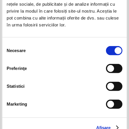
rețele sociale, de publicitate și de analize informații cu
privire la modul în care folosiți site-ul nostru. Aceștia le
pot combina cu alte informații oferite de dvs. sau culese
în urma folosirii serviciilor lor.
C. Negruzzi - Alexandru
C. Negruzzi - Alexandru
Lapusneanul
Lapusneanul
IN STOC
IN STOC
Pret:
10,00
Lei
Pret:
12,00Lei
9,00
Lei
Selecția
Adaugă în coș
Adaugă în coș
Necesare
consimțământului
Mihail Sadoveanu - Viata lui
Ioan Pintilie - Dragos Voda
Stefan cel Mare
-35%
Pret:
10,00Lei
6,50
Lei
Pret:
13,00Lei
8,45
Lei
Preferinţe
Adaugă în coș
Adaugă în coș
Statistici
-35%
-35%
Marketing
C. Negruzzi - Alexandru
C. Negruzzi - Alexandru
Lapusneanul (1936)
Lapusneanul
Afişare