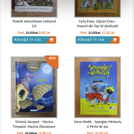
Povesti nemuritoare (volumul
Carla Enea, Ciprian Enea -
13)
Povesti din Top 50 destinatii
pentru copii
Pret:
12,00Lei
8,40
Lei
Pret:
14,00Lei
11,20
Lei
Adaugă în coș
Adaugă în coș
-60%
Victoria Vazquez - Masina
Steve Webb - Spangles McNasty
Timpului. Masina Zburatoare
si Peste de aur
Pret:
37,00Lei
14,80
Lei
Pret:
10,00
Lei