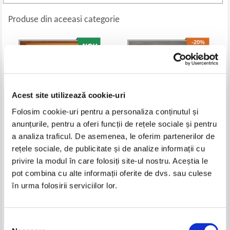
Produse din aceeasi categorie
-20%
Acest site utilizează cookie-uri
Folosim cookie-uri pentru a personaliza conținutul și
anunțurile, pentru a oferi funcții de rețele sociale și pentru
a analiza traficul. De asemenea, le oferim partenerilor de
rețele sociale, de publicitate și de analize informații cu
Johanna Spyri - Heidi
Christine Kugler - Descopera apa
privire la modul în care folosiți site-ul nostru. Aceștia le
Pret:
12,00
Lei
Pret:
17,00Lei
13,60
Lei
pot combina cu alte informații oferite de dvs. sau culese
Adaugă în coș
Adaugă în coș
în urma folosirii serviciilor lor.
-30%
-40%
Selecția