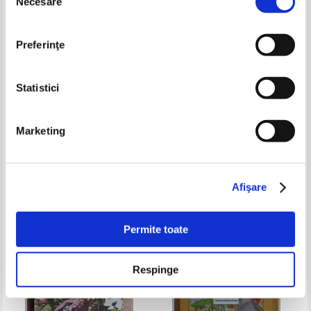
Necesare
consimțământului
Preferinţe
Statistici
Niculae Tache - Sapte albe ca
Atlasul naturii
Marketing
zapada
Pret:
17,00Lei
11,90
Lei
Pret:
18,00Lei
10,80
Lei
Adaugă în coș
Adaugă în coș
Afişare
-30%
-20%
Permite toate
Respinge