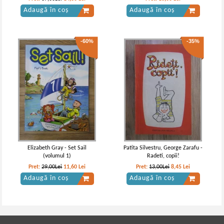
Adaugă în coș
Adaugă în coș
-60%
-35%
Elizabeth Gray - Set Sail
Patita Silvestru, George Zarafu -
(volumul 1)
Radeti, copii!
Pret:
29,00Lei
11,60
Lei
Pret:
13,00Lei
8,45
Lei
Adaugă în coș
Adaugă în coș