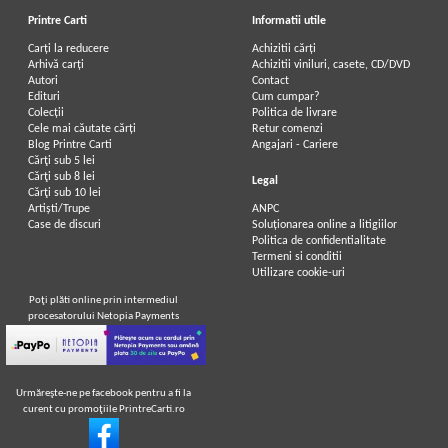
Printre Carti
Informatii utile
Carți la reducere
Achizitii cărți
Arhivă carți
Achizitii viniluri, casete, CD/DVD
Autori
Contact
Edituri
Cum cumpar?
Colecții
Politica de livrare
Cele mai căutate cărți
Retur comenzi
Blog Printre Carti
Angajari - Cariere
Cărţi sub 5 lei
Cărţi sub 8 lei
Legal
Cărţi sub 10 lei
Artiști/Trupe
ANPC
Case de discuri
Soluționarea online a litigiilor
Politica de confidentialitate
Termeni si conditii
Utilizare cookie-uri
Poţi plăti online prin intermediul
procesatorului Netopia Payments
Urmăreşte-ne pe facebook pentru a fi la
curent cu promoţiile PrintreCarti.ro