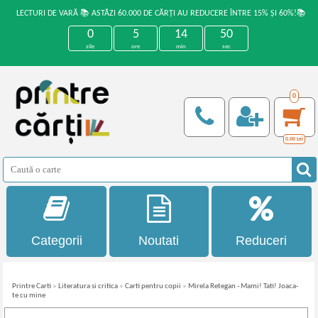
LECTURI DE VARĂ 📚 ASTĂZI 60.000 DE CĂRȚI AU REDUCERE ÎNTRE 15% ȘI 60%!📚
0
5
14
49
zile
ore
min
sec
0
0,00
Lei
Categorii
Noutati
Reduceri
Printre Carti
»
Literatura si critica
»
Carti pentru copii
»
Mirela Retegan - Mami! Tati! Joaca-
te cu mine