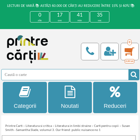
LECTURI DE VARĂ 📚 ASTĂZI 60.000 DE CĂRȚI AU REDUCERE ÎNTRE 15% ȘI 60%!📚
0
17
41
35
zile
ore
min
sec
0
0,00
Lei
Categorii
Noutati
Reduceri
Printre Carti
»
Literatura si critica
»
Literatura in limbi straine
»
Carti pentru copii
»
Susan
Smith - Samantha Slade, volumul 3. Our friend: public nuisance no 1