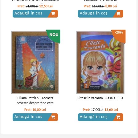
ale vremii
Pret:
21,00Lei
12,60
Lei
Pret:
11,00Lei
8,80
Lei
Adaugă în coș
Adaugă în coș
-20%
Iuliana Petrian - Aceasta
Citesc in vacanta. Clasa a II - a
poveste despre tine este
Pret:
10,00
Lei
Pret:
17,00Lei
13,60
Lei
Adaugă în coș
Adaugă în coș