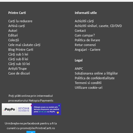
Printre Carti
Informatii utile
Carți la reducere
Achizitii cărți
Arhivă carți
Achizitii viniluri, casete, CD/DVD
Autori
Contact
Edituri
Cum cumpar?
Colecții
Politica de livrare
Cele mai căutate cărți
Retur comenzi
Blog Printre Carti
Angajari - Cariere
Cărţi sub 5 lei
Cărţi sub 8 lei
Legal
Cărţi sub 10 lei
Artiști/Trupe
ANPC
Case de discuri
Soluționarea online a litigiilor
Politica de confidentialitate
Termeni si conditii
Utilizare cookie-uri
Poţi plăti online prin intermediul
procesatorului Netopia Payments
Urmăreşte-ne pe facebook pentru a fi la
curent cu promoţiile PrintreCarti.ro