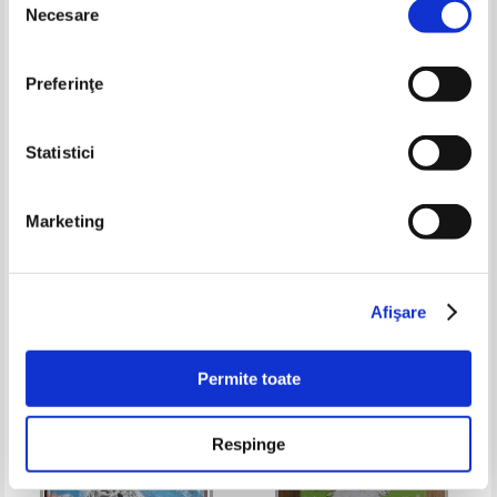
Necesare
consimțământului
Preferinţe
Statistici
Marketing
Lyman Frank Baum - Vrajitorul
Gottfried August Burger -
din Oz
Munchhausen (ilustratii de Stan
Done)
Pret:
16,00Lei
11,20
Lei
Pret:
14,00
Lei
Adaugă în coș
Adaugă în coș
Afişare
-30%
-60%
Permite toate
Respinge