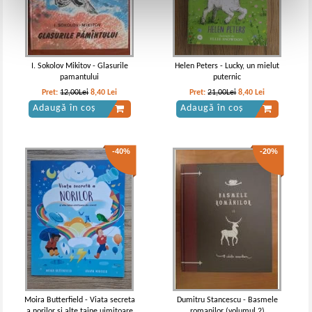
I. Sokolov Mikitov - Glasurile
Helen Peters - Lucky, un mielut
pamantului
puternic
Pret:
12,00Lei
8,40
Lei
Pret:
21,00Lei
8,40
Lei
Adaugă în coș
Adaugă în coș
-40%
-20%
Moira Butterfield - Viata secreta
Dumitru Stancescu - Basmele
a norilor si alte taine uimitoare
romanilor (volumul 2)