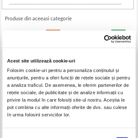
Produse din aceeasi categorie
-60%
Acest site utilizează cookie-uri
Folosim cookie-uri pentru a personaliza conținutul și
anunțurile, pentru a oferi funcții de rețele sociale și pentru
a analiza traficul. De asemenea, le oferim partenerilor de
rețele sociale, de publicitate și de analize informații cu
Lincoln Peirce - Marele Nate.
Eusebiu Camilar - Povestiri
privire la modul în care folosiți site-ul nostru. Aceștia le
Lovitura dupa lovitura!
eroice
pot combina cu alte informații oferite de dvs. sau culese
Pret:
32,00Lei
12,80
Lei
Pret:
10,00
Lei
în urma folosirii serviciilor lor.
Adaugă în coș
Adaugă în coș
Selecția
-30%