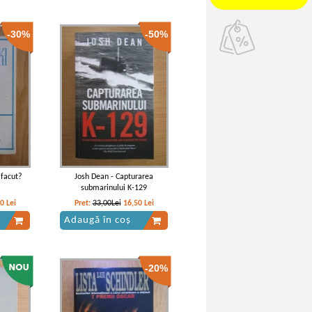
-30%
-50%
 facut?
Josh Dean - Capturarea
submarinului K-129
10
Lei
Pret:
33,00Lei
16,50
Lei
Adaugă în coș
-20%