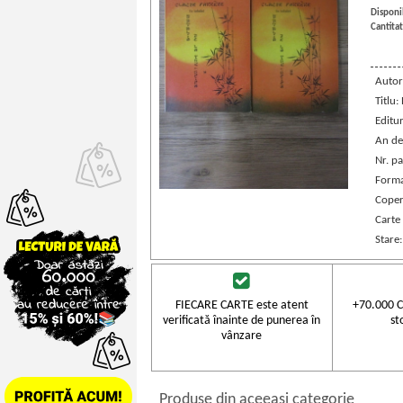
Disponib
Cantitat
Autor
Titlu:
Editu
An de
Nr. pa
Forma
Coper
Carte
Stare
FIECARE CARTE este atent
+70.000 C
verificată înainte de punerea în
st
vânzare
Produse din aceeasi categorie