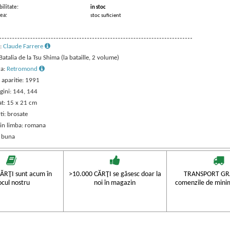
ilitate:
in stoc
ea:
stoc suficient
:
Claude Farrere
 Batalia de la Tsu Shima (la bataille, 2 volume)
ra:
Retromond
 aparitie: 1991
gini: 144, 144
t: 15 x 21 cm
ti: brosate
 in limba: romana
: buna
ĂRŢI sunt acum în
>10.000 CĂRŢI se găsesc doar la
TRANSPORT GRA
ocul nostru
noi în magazin
comenzile de mini