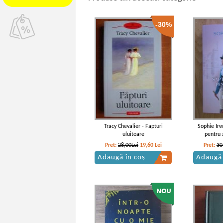
-30%
Tracy Chevalier - Fapturi
Sophie Irw
uluitoare
pentru 
Pret:
28,00Lei
19,60
Lei
Pret:
30
Adaugă în coș
Adaugă 