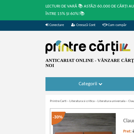
LECTURI DE VARĂ 📚 ASTĂZI 60.000 DE CĂRȚI A
ÎNTRE 15% ȘI 60%!📚
Conectare
Creează Cont
Cum cumpăr
ANTICARIAT ONLINE - VÂNZARE CĂRŢI
NOI
Categorii
Printre Carti
»
Literatura si critica
»
Literatura universala
»
Clau
-30%
Clau
Pret: