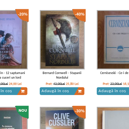
-20%
-40%
in - 12 saptamani
Bernard Cornwell - Stapanii
Cernisevski - Ce-i de
a cuceri un lord
Nordului
,00Lei
24,00
Lei
Pret:
43,00Lei
25,80
Lei
Pret:
23,00Lei
16,
în coș
Adaugă în coș
Adaugă în coș
-30%