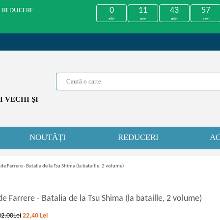
0
11
43
57
U REDUCERE
zile
ore
min
sec
 VECHI ŞI
NOUTĂȚI
REDUCERI
AC
de Farrere - Batalia de la Tsu Shima (la bataille, 2 volume)
de Farrere
-
Batalia de la Tsu Shima (la bataille, 2 volume)
32,00Lei
22,40
Lei