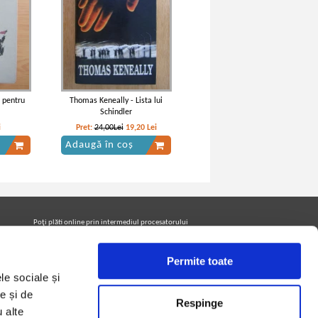
t pentru
Thomas Keneally - Lista lui
Schindler
i
Pret:
24,00Lei
19,20
Lei
Adaugă în coș
Poţi plăti online prin intermediul procesatorului
Netopia Payments
Permite toate
le sociale și
Urmăreşte-ne pe facebook pentru a fi la curent cu
promoţiile PrintreCarti.ro
e și de
Respinge
u alte