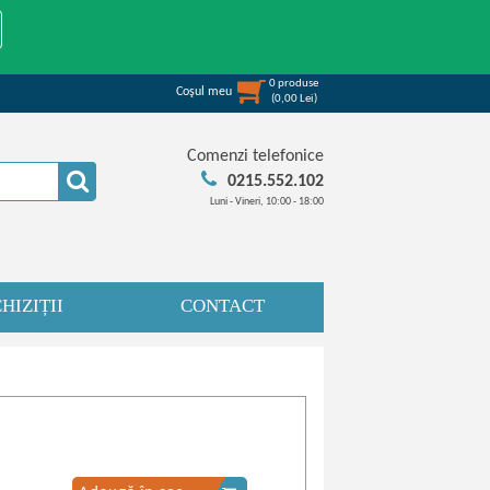
0
produse
Coşul meu
(
0,00
Lei
)
Comenzi telefonice
0215.552.102
Luni - Vineri, 10:00 - 18:00
HIZIȚII
CONTACT