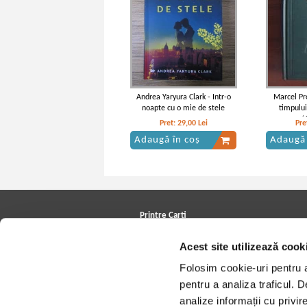
Andrea Yaryura Clark - Intr-o
Marcel Pr
noapte cu o mie de stele
timpului
(
Pret:
29,00
Lei
Pre
Adaugă în coș
Adaugă 
Printre Carti
Carți la reducere
Acest site utilizează cook
Arhivă carți
Autori
Folosim cookie-uri pentru a 
Edituri
Colecții
pentru a analiza traficul. 
Cele mai căutate cărți
analize informații cu privir
Blog Printre Carti