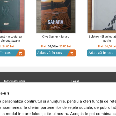
oust - In cautarea
Clive Cussler - Sahara
Solohov - Ei au lupta
 pierdut. Swann
patrie
Adevarul)
t:
24,00
Lei
Pret:
34,00Lei
23,80
Lei
Pret:
16,00
Le
în coș
Adaugă în coș
Adaugă în coș
Informatii utile
Legal
ANPC
Achizitii cărți
ie-uri
Achizitii viniluri, casete, CD/DVD
Soluționarea online a litigiilor
Contact
Politica de confidentialitate
personaliza conținutul și anunțurile, pentru a oferi funcții de rețe
Cum cumpar?
Termeni si conditii
Politica de livrare
Utilizare cookie-uri
De asemenea, le oferim partenerilor de rețele sociale, de publicitat
Retur comenzi
e la modul în care folosiți site-ul nostru. Aceștia le pot combina c
Angajari - Cariere