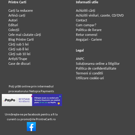
Printre Carti
Informatii utile
Carți la reducere
Achizitii cărți
Arhivă carți
Achizitii viniluri, casete, CD/DVD
Autori
Contact
Edituri
Cum cumpar?
Colecții
Politica de livrare
Cele mai căutate cărți
Retur comenzi
Blog Printre Carti
Angajari - Cariere
Cărţi sub 5 lei
Cărţi sub 8 lei
Legal
Cărţi sub 10 lei
Artiști/Trupe
ANPC
Case de discuri
Soluționarea online a litigiilor
Politica de confidentialitate
Termeni si conditii
Utilizare cookie-uri
Poţi plăti online prin intermediul
procesatorului Netopia Payments
Urmăreşte-ne pe facebook pentru a fi la
curent cu promoţiile PrintreCarti.ro