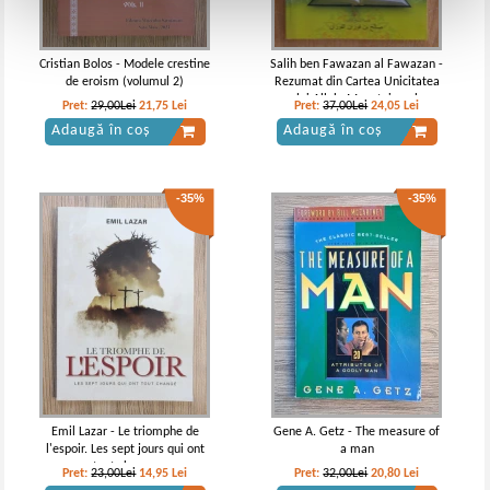
Cristian Bolos - Modele crestine
Salih ben Fawazan al Fawazan -
de eroism (volumul 2)
Rezumat din Cartea Unicitatea
lui Allah. Monoteismul
Pret:
29,00Lei
21,75
Lei
Pret:
37,00Lei
24,05
Lei
Adaugă în coș
Adaugă în coș
-35%
-35%
Emil Lazar - Le triomphe de
Gene A. Getz - The measure of
l'espoir. Les sept jours qui ont
a man
tput change
Pret:
23,00Lei
14,95
Lei
Pret:
32,00Lei
20,80
Lei