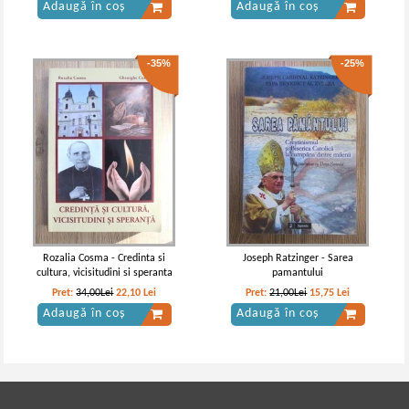
Adaugă în coș
Adaugă în coș
-35%
-25%
Rozalia Cosma - Credinta si
Joseph Ratzinger - Sarea
cultura, vicisitudini si speranta
pamantului
Pret:
34,00Lei
22,10
Lei
Pret:
21,00Lei
15,75
Lei
Adaugă în coș
Adaugă în coș