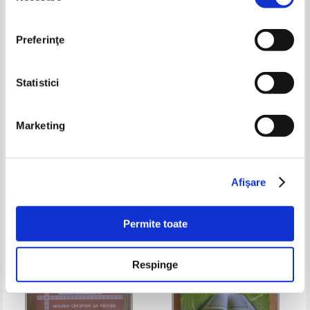
Preferinţe
Statistici
Dalai Lama - An appeal to the
Greg Taylor - Le Code Dan
Marketing
world
Brown pour comprendre la Cle
de Salomon
Pret:
25,00Lei
16,25
Lei
Pret:
30,00Lei
19,50
Lei
Adaugă în coș
Adaugă în coș
Afişare
-25%
-35%
Permite toate
Respinge