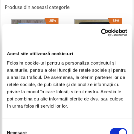
Produse din aceeasi categorie
-25%
-35%
Acest site utilizează cookie-uri
Folosim cookie-uri pentru a personaliza conținutul și
anunțurile, pentru a oferi funcții de rețele sociale și pentru
a analiza traficul. De asemenea, le oferim partenerilor de
rețele sociale, de publicitate și de analize informații cu
Thomas Frank - Indrazniti. Citiri
Francis Jonah - Creating your
biblice si meditatii pentru
ideal world. How to apply the
privire la modul în care folosiți site-ul nostru. Aceștia le
fiecare zi. 100 de ani de la
four secret spiritual laws for
Pret:
27,00Lei
20,25
Lei
Pret:
23,00Lei
14,95
Lei
pot combina cu alte informații oferite de dvs. sau culese
traducerea editiei princeps a
changing circumstances
Adaugă în coș
Adaugă în coș
Bibliei
în urma folosirii serviciilor lor.
-35%
-35%
Selecția
Necesare
consimțământului