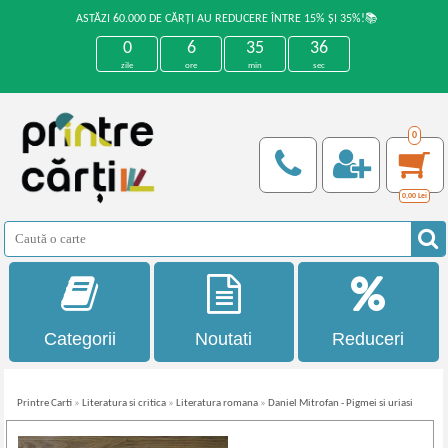
ASTĂZI 60.000 DE CĂRȚI AU REDUCERE ÎNTRE 15% ȘI 35%!📚
0
6
35
35
zile
ore
min
sec
0
0,00
Lei
Categorii
Noutati
Reduceri
Printre Carti
»
Literatura si critica
»
Literatura romana
»
Daniel Mitrofan - Pigmei si uriasi