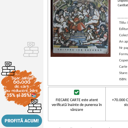
Disponib
Cantitat
Titlu
Editu
Colec
An ap
Nr pa
Forma
Coper
Carte
Stare
ISBN:
FIECARE CARTE este atent
+70.000 C
verificată înainte de punerea în
st
vânzare