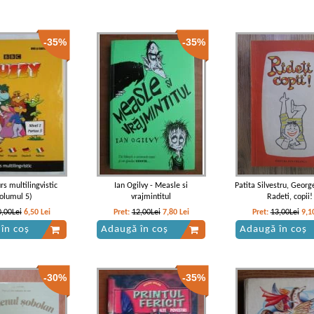
-35%
-35%
rs multilingvistic
Ian Ogilvy - Measle si
Patita Silvestru, Georg
volumul 5)
vrajmintitul
Radeti, copii!
0,00Lei
6,50
Lei
Pret:
12,00Lei
7,80
Lei
Pret:
13,00Lei
9,1
în coș
Adaugă în coș
Adaugă în coș
-30%
-35%