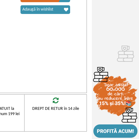
Adaugă în wishlist
TUIT la
DREPT DE RETUR în 14 zile
mum 199 lei