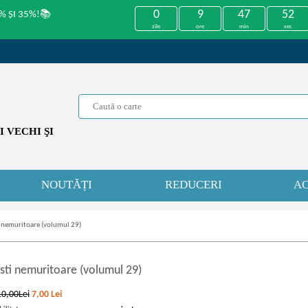
0
9
47
52
% ȘI 35%!📚
zile
ore
min
sec
 VECHI ŞI
NOUTĂȚI
REDUCERI
AC
i nemuritoare (volumul 29)
sti nemuritoare (volumul 29)
10,00Lei
7,00
Lei