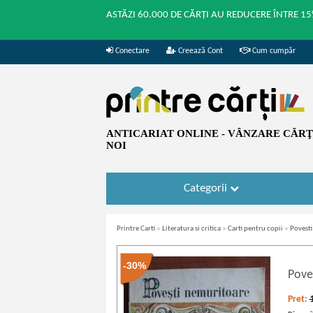
ASTĂZI 60.000 DE CĂRȚI AU REDUCERE ÎNTRE 15
Conectare
Creează Cont
Cum cumpăr
ANTICARIAT ONLINE - VÂNZARE CĂRŢI
NOI
Categorii
Printre Carti
»
Literatura si critica
»
Carti pentru copii
»
Povest
-30%
Pove
Pret: