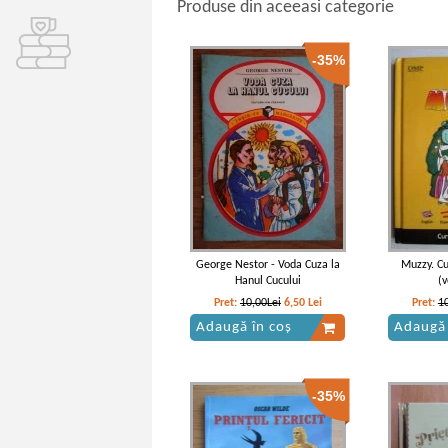
Produse din aceeasi categorie
-35%
George Nestor - Voda Cuza la
Muzzy. Cu
Hanul Cucului
(
Pret:
10,00Lei
6,50
Lei
Pret:
1
Adaugă în coș
Adaugă 
-35%