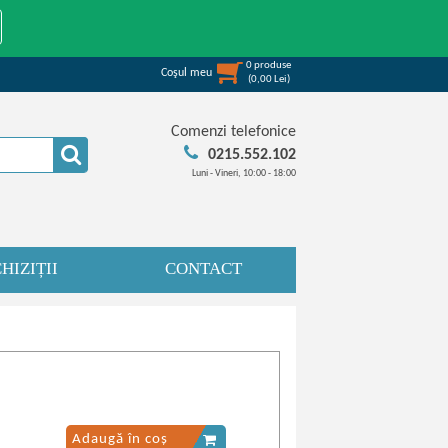
0
produse
Coşul meu
(
0,00
Lei
)
Comenzi telefonice
0215.552.102
Luni - Vineri, 10:00 - 18:00
HIZIȚII
CONTACT
Adaugă în coș