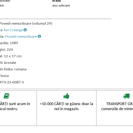
ilitate:
in stoc
ea:
stoc suficient
: Povesti nemuritoare (volumul 29)
ra:
Ion Creanga
tia:
Povesti nemuritoare
aritie: 1989
gini: 224
t: 12 x 17 cm
ti: brosate
 in limba: romana
: buna
 973-25-0087-5
ĂRŢI sunt acum în
>10.000 CĂRŢI se găsesc doar la
TRANSPORT GRA
ocul nostru
noi în magazin
comenzile de mini