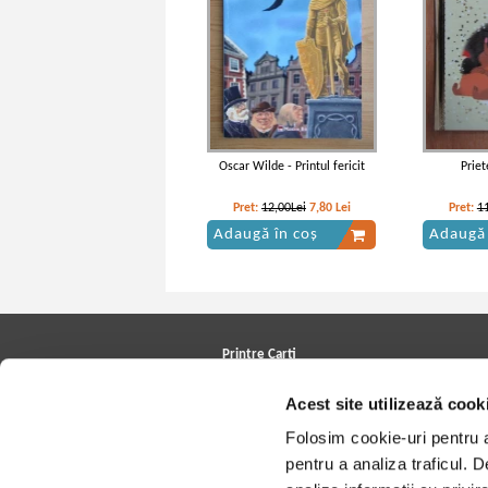
Oscar Wilde - Printul fericit
Prie
Pret:
12,00Lei
7,80
Lei
Pret:
1
Adaugă în coș
Adaugă 
Printre Carti
Carți la reducere
Acest site utilizează cook
Arhivă carți
Autori
Folosim cookie-uri pentru a 
Edituri
Colecții
pentru a analiza traficul. 
Cele mai căutate cărți