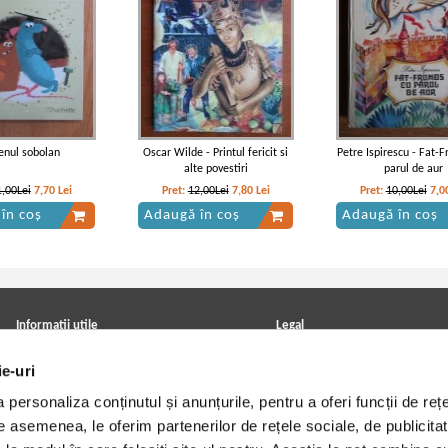
tenul sobolan
Oscar Wilde - Printul fericit si
Petre Ispirescu - Fat-
alte povestiri
parul de aur
1,00Lei
7,70
Lei
Pret:
12,00Lei
7,80
Lei
Pret:
10,00Lei
7,0
în coș
Adaugă în coș
Adaugă în coș
Informatii utile
Legal
ANPC
Achizitii cărți
ie-uri
Achizitii viniluri, casete, CD/DVD
Soluționarea online a litigiilor
Contact
Politica de confidentialitate
personaliza conținutul și anunțurile, pentru a oferi funcții de rețe
Cum cumpar?
Termeni si conditii
Politica de livrare
Utilizare cookie-uri
De asemenea, le oferim partenerilor de rețele sociale, de publicitat
Retur comenzi