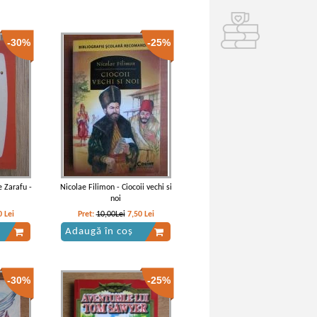
-30%
-25%
e Zarafu -
Nicolae Filimon - Ciocoii vechi si
noi
0
Lei
Pret:
10,00Lei
7,50
Lei
Adaugă în coș
-30%
-25%