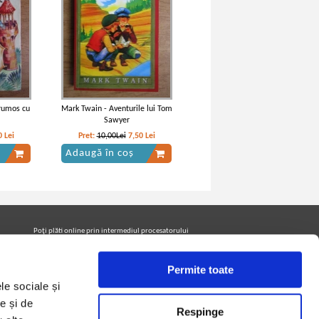
Frumos cu
Mark Twain - Aventurile lui Tom
Sawyer
0
Lei
Pret:
10,00Lei
7,50
Lei
Adaugă în coș
Poţi plăti online prin intermediul procesatorului
Netopia Payments
Permite toate
le sociale și
Urmăreşte-ne pe facebook pentru a fi la curent cu
promoţiile PrintreCarti.ro
e și de
Respinge