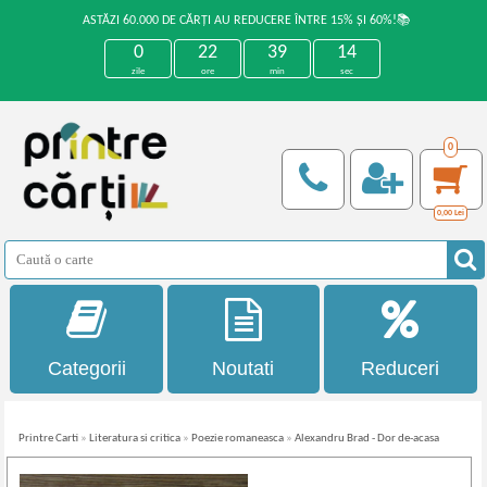
ASTĂZI 60.000 DE CĂRȚI AU REDUCERE ÎNTRE 15% ȘI 60%!📚
0
22
39
14
zile
ore
min
sec
0
0,00
Lei
Categorii
Noutati
Reduceri
Printre Carti
»
Literatura si critica
»
Poezie romaneasca
»
Alexandru Brad - Dor de-acasa