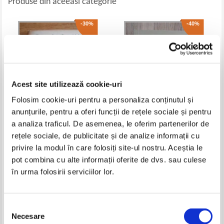
Produse din aceeasi categorie
-30%
-40%
Acest site utilizează cookie-uri
Folosim cookie-uri pentru a personaliza conținutul și
anunțurile, pentru a oferi funcții de rețele sociale și pentru
a analiza traficul. De asemenea, le oferim partenerilor de
Glasurile patriei. Antologie de
Ion Horea - Viata viata
rețele sociale, de publicitate și de analize informații cu
poezie patriotica romaneasca
privire la modul în care folosiți site-ul nostru. Aceștia le
Pret:
10,00Lei
7,00
Lei
Pret:
18,00Lei
10,80
Lei
pot combina cu alte informații oferite de dvs. sau culese
Adaugă în coș
Adaugă în coș
în urma folosirii serviciilor lor.
-30%
-40%
Selecția
Necesare
consimțământului