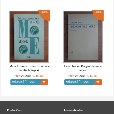
-60%
-60%
Mihai Eminescu - Poezii. Versek
Traian Iancu - Dragostele mele.
(editie bilingva)
Versuri
Pret:
25,00Lei
10,00
Lei
Pret:
27,00Lei
10,80
Lei
Adaugă în coș
Adaugă în coș
Printre Carti
Informatii utile