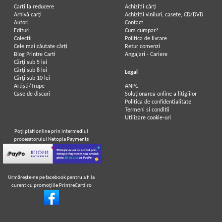
Carți la reducere
Achizitii cărți
Arhivă carți
Achizitii viniluri, casete, CD/DVD
Autori
Contact
Edituri
Cum cumpar?
Colecții
Politica de livrare
Cele mai căutate cărți
Retur comenzi
Blog Printre Carti
Angajari - Cariere
Cărţi sub 5 lei
Cărţi sub 8 lei
Legal
Cărţi sub 10 lei
Artiști/Trupe
ANPC
Case de discuri
Soluționarea online a litigiilor
Politica de confidentialitate
Termeni si conditii
Utilizare cookie-uri
Poţi plăti online prin intermediul
procesatorului Netopia Payments
Urmăreşte-ne pe facebook pentru a fi la
curent cu promoţiile PrintreCarti.ro