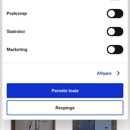
Preferinţe
Statistici
Vasile Alecsandri - Ostasii
Mircea Ionescu - Moara dracilor
nostri. Legende. Legende noua
Marketing
Pret:
11,00Lei
7,70
Lei
Pret:
19,00Lei
11,40
Lei
Adaugă în coș
Adaugă în coș
Afişare
-40%
-60%
Permite toate
Respinge