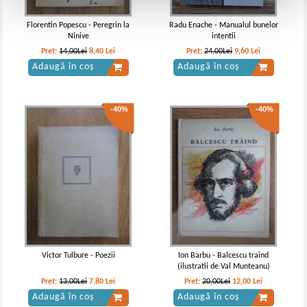
Florentin Popescu - Peregrin la
Radu Enache - Manualul bunelor
Ninive
intentii
Pret:
14,00Lei
8,40
Lei
Pret:
24,00Lei
9,60
Lei
Adaugă în coș
Adaugă în coș
-40%
-40%
Victor Tulbure - Poezii
Ion Barbu - Balcescu traind
(ilustratii de Val Munteanu)
Pret:
13,00Lei
7,80
Lei
Pret:
20,00Lei
12,00
Lei
Adaugă în coș
Adaugă în coș