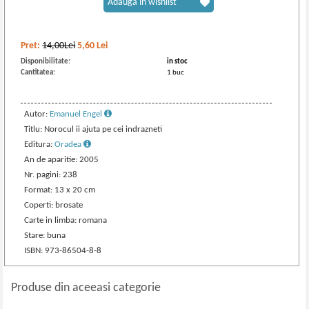
Adaugă în wishlist
Pret:
14,00Lei
5,60
Lei
Disponibilitate:
in stoc
Cantitatea:
1 buc
Autor:
Emanuel Engel
Titlu: Norocul ii ajuta pe cei indrazneti
Editura:
Oradea
An de aparitie: 2005
Nr. pagini: 238
Format: 13 x 20 cm
Coperti: brosate
Carte in limba: romana
Stare: buna
ISBN: 973-86504-8-8
Produse din aceeasi categorie