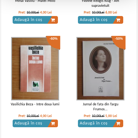
Mihai Vasiliu - Matei Millo
Yvonne Redgis Klug - Am
supravietuit
Pret:
10,00Lei
4,00
Lei
Pret:
10,00Lei
6,00
Lei
Adaugă în coș
Adaugă în coș
-60%
-50%
Vasilichia Beza - Intre doua lumi
Jurnal de fata din Targu
Frumos...
Pret:
10,00Lei
4,00
Lei
Pret:
10,00Lei
5,00
Lei
Adaugă în coș
Adaugă în coș