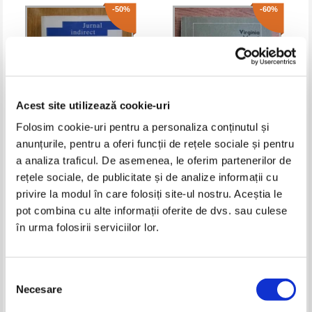
-50%
-60%
Acest site utilizează cookie-uri
Folosim cookie-uri pentru a personaliza conținutul și
anunțurile, pentru a oferi funcții de rețele sociale și pentru
Mihai Zamfir - Jurnal indirect
Virginia Musat - Vasile Cirlova
a analiza traficul. De asemenea, le oferim partenerilor de
rețele sociale, de publicitate și de analize informații cu
Pret:
11,00Lei
5,50
Lei
Pret:
10,00Lei
4,00
Lei
privire la modul în care folosiți site-ul nostru. Aceștia le
Adaugă în coș
Adaugă în coș
pot combina cu alte informații oferite de dvs. sau culese
în urma folosirii serviciilor lor.
-60%
-60%
Selecția
Necesare
consimțământului