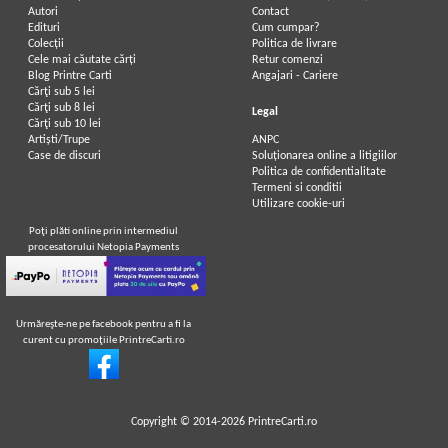
Autori
Contact
Edituri
Cum cumpar?
Colecții
Politica de livrare
Cele mai căutate cărți
Retur comenzi
Blog Printre Carti
Angajari - Cariere
Cărţi sub 5 lei
Cărţi sub 8 lei
Legal
Cărţi sub 10 lei
Artiști/Trupe
ANPC
Case de discuri
Soluționarea online a litigiilor
Politica de confidentialitate
Termeni si conditii
Utilizare cookie-uri
Poţi plăti online prin intermediul
procesatorului Netopia Payments
Urmăreşte-ne pe facebook pentru a fi la
curent cu promoţiile PrintreCarti.ro
Copyright © 2014-2026
PrintreCarti.ro