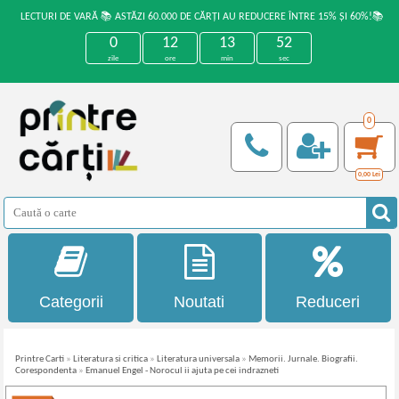
LECTURI DE VARĂ 📚 ASTĂZI 60.000 DE CĂRȚI AU REDUCERE ÎNTRE 15% ȘI 60%!📚
0
12
13
52
zile
ore
min
sec
0
0,00
Lei
Categorii
Noutati
Reduceri
Printre Carti
»
Literatura si critica
»
Literatura universala
»
Memorii. Jurnale. Biografii.
Corespondenta
»
Emanuel Engel - Norocul ii ajuta pe cei indrazneti