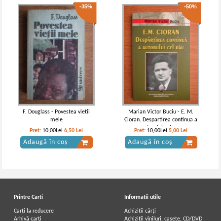
-35%
-50%
F. Douglass - Povestea vietii
Marian Victor Buciu - E. M.
mele
Cioran. Despartirea continua a
autorului cel rau
Pret:
10,00Lei
6,50
Lei
Pret:
10,00Lei
5,00
Lei
Adaugă în coș
Adaugă în coș
Printre Carti
Informatii utile
Carți la reducere
Achizitii cărți
Arhivă carți
Achizitii viniluri, casete, CD/DVD