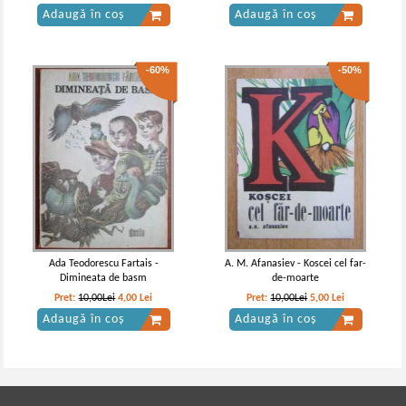
Adaugă în coș
Adaugă în coș
-60%
-50%
Ada Teodorescu Fartais -
A. M. Afanasiev - Koscei cel far-
Dimineata de basm
de-moarte
Pret:
10,00Lei
4,00
Lei
Pret:
10,00Lei
5,00
Lei
Adaugă în coș
Adaugă în coș