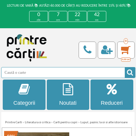
LECTURI DE VARĂ 📚 ASTĂZI 60.000 DE CĂRȚI AU REDUCERE ÎNTRE 15% ȘI 60%!📚
0
7
22
41
zile
ore
min
sec
0
0,00
Lei
Categorii
Noutati
Reduceri
Printre Carti
»
Literatura si critica
»
Carti pentru copii
»
Lupul, paznic la oi si alte istorioare