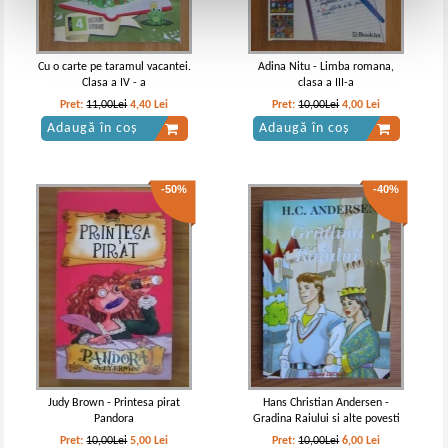
Cu o carte pe taramul vacantei.
Adina Nitu - Limba romana,
Clasa a IV - a
clasa a III-a
Pret:
11,00Lei
4,40
Lei
Pret:
10,00Lei
4,00
Lei
Adaugă în coș
Adaugă în coș
-50%
-40%
Judy Brown - Printesa pirat
Hans Christian Andersen -
Pandora
Gradina Raiului si alte povesti
Pret:
10,00Lei
5,00
Lei
Pret:
10,00Lei
6,00
Lei