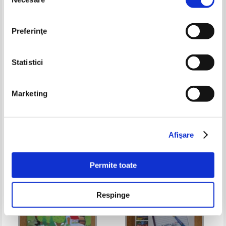
consimțământului
Preferinţe
Statistici
Mirela Mihaescu - Comunicare
Eugen Dorcescu - Cararea din
Marketing
in limba romana. Manual pentru
insula
clasa I
Pret:
10,00Lei
5,00
Lei
Pret:
10,00Lei
6,00
Lei
Adaugă în coș
Adaugă în coș
Afişare
-60%
-60%
Permite toate
Respinge