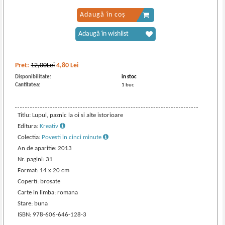
Adaugă în coș
Adaugă în wishlist
Pret:
12,00Lei
4,80
Lei
Disponibilitate:
in stoc
Cantitatea:
1 buc
Titlu: Lupul, paznic la oi si alte istorioare
Editura:
Kreativ
Colectia:
Povesti in cinci minute
An de aparitie: 2013
Nr. pagini: 31
Format: 14 x 20 cm
Coperti: brosate
Carte in limba: romana
Stare: buna
ISBN: 978-606-646-128-3