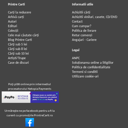
Printre Carti
Informatii utile
Carți la reducere
Achizitii cărți
Arhivă carți
Achizitii viniluri, casete, CD/DVD
Autori
Contact
Edituri
Cum cumpar?
Colecții
Politica de livrare
Cele mai căutate cărți
Retur comenzi
Blog Printre Carti
Angajari - Cariere
Cărţi sub 5 lei
Cărţi sub 8 lei
Legal
Cărţi sub 10 lei
Artiști/Trupe
ANPC
Case de discuri
Soluționarea online a litigiilor
Politica de confidentialitate
Termeni si conditii
Utilizare cookie-uri
Poţi plăti online prin intermediul
procesatorului Netopia Payments
Urmăreşte-ne pe facebook pentru a fi la
curent cu promoţiile PrintreCarti.ro