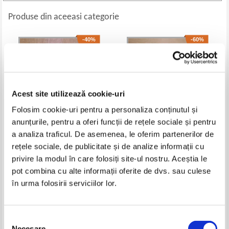
Produse din aceeasi categorie
-40%
-60%
Acest site utilizează cookie-uri
Folosim cookie-uri pentru a personaliza conținutul și
anunțurile, pentru a oferi funcții de rețele sociale și pentru
a analiza traficul. De asemenea, le oferim partenerilor de
rețele sociale, de publicitate și de analize informații cu
Fratii Grimm - Cenusareasa
Alexandre Dumas - Cei trei
muschetari (volumul 1)
privire la modul în care folosiți site-ul nostru. Aceștia le
Pret:
10,00Lei
6,00
Lei
Pret:
10,00Lei
4,00
Lei
pot combina cu alte informații oferite de dvs. sau culese
Adaugă în coș
Adaugă în coș
în urma folosirii serviciilor lor.
-50%
-40%
Selecția
Necesare