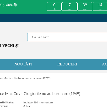
0
7
39
14
% ȘI 60%!📚
zile
ore
min
sec
 VECHI ŞI
NOUTĂȚI
REDUCERI
AC
ce Mac Coy - Giulgiurile nu au buzunare (1949)
ce Mac Coy
-
Giulgiurile nu au buzunare (1949)