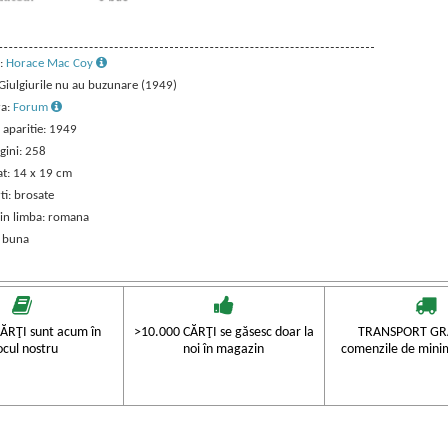
:
Horace Mac Coy
 Giulgiurile nu au buzunare (1949)
ra:
Forum
 aparitie: 1949
gini: 258
t: 14 x 19 cm
ti: brosate
 in limba: romana
: buna
ĂRŢI sunt acum în
>10.000 CĂRŢI se găsesc doar la
TRANSPORT GRA
ocul nostru
noi în magazin
comenzile de mini