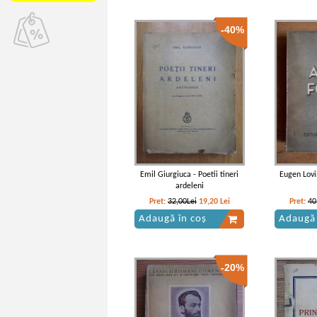
-40%
Emil Giurgiuca - Poetii tineri
Eugen Lovi
ardeleni
Pret:
32,00Lei
19,20
Lei
Pret:
40
Adaugă în coș
Adaugă 
-20%