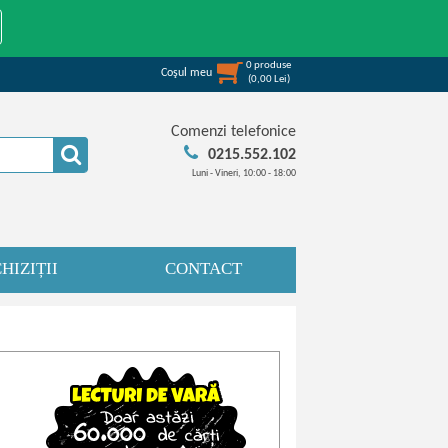
0
produse
Coşul meu
(
0,00
Lei
)
Comenzi telefonice
0215.552.102
Luni - Vineri, 10:00 - 18:00
HIZIȚII
CONTACT