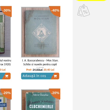
-30%
-40%
ul nostru
I. A. Bassarabescu - Mos Stan.
rox 1920)
Schite si nuvele pentru copii
(1923)
80
Lei
Pret:
34,00Lei
20,40
Lei
Adaugă în coș
-20%
-20%