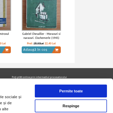
strovul
Gabriel Chevallier - Moravuri si
naravuri. Clochemerle (1945)
00
Lei
Pret:
28,00Lei
22,40
Lei
Adaugă în coș
Poţi plăti online prin intermediul procesatorului
Netopia Payments
Permite toate
le sociale și
Urmăreşte-ne pe facebook pentru a fi la curent cu
promoţiile PrintreCarti.ro
e și de
Respinge
u alte