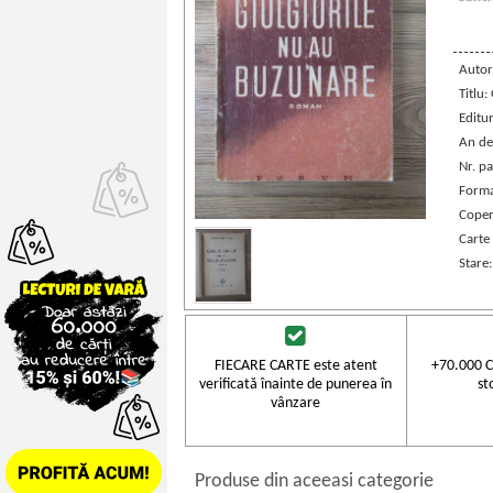
Autor
Titlu:
Editu
An de
Nr. pa
Forma
Coper
Carte
Stare
FIECARE CARTE este atent
+70.000 C
verificată înainte de punerea în
st
vânzare
Produse din aceeasi categorie