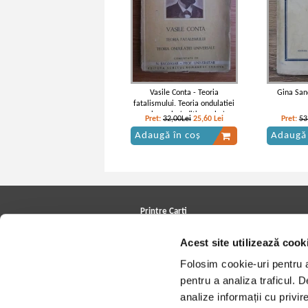
Vasile Conta - Teoria
Gina Sand
fatalismului. Teoria ondulatiei
universale (editie veche)
Pret:
32,00Lei
25,60
Lei
Pret:
53
Adaugă în coș
Adaugă 
Printre Carti
Carți la reducere
Acest site utilizează cook
Arhivă carți
Autori
Folosim cookie-uri pentru a 
Edituri
Colecții
pentru a analiza traficul. 
Cele mai căutate cărți
analize informații cu privir
Blog Printre Carti