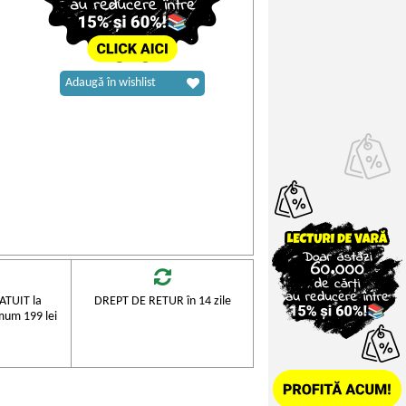
Adaugă în wishlist
TUIT la
DREPT DE RETUR în 14 zile
mum 199 lei