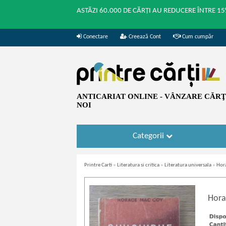
ASTĂZI 60.000 DE CĂRȚI AU REDUCERE ÎNTRE 15
Conectare
Creează Cont
Cum cumpăr
ANTICARIAT ONLINE - VÂNZARE CĂRŢI
NOI
Categorii
Printre Carti
»
Literatura si critica
»
Literatura universala
»
Hora
Hora