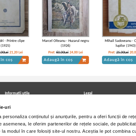
ri - Printre clipe
Marcel Olteanu - Huzarul negru
Mihail Sadoveanu - O
(1925)
(1926)
lupilor (1943)
,00Lei
21,20
Lei
Pret:
60,00Lei
24,00
Lei
Pret:
25,00Lei
20,
în coș
Adaugă în coș
Adaugă în coș
Informatii utile
Legal
ANPC
Achizitii cărți
ie-uri
Achizitii viniluri, casete, CD/DVD
Soluționarea online a litigiilor
Contact
Politica de confidentialitate
personaliza conținutul și anunțurile, pentru a oferi funcții de rețe
Cum cumpar?
Termeni si conditii
Politica de livrare
Utilizare cookie-uri
De asemenea, le oferim partenerilor de rețele sociale, de publicitat
Retur comenzi
e la modul în care folosiți site-ul nostru. Aceștia le pot combina c
Angajari - Cariere