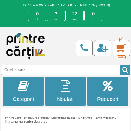
ASTĂZI 60.000 DE CĂRȚI AU REDUCERE ÎNTRE 15% ȘI 60%!📚
0
2
22
0
zile
ore
min
sec
0
0,00
Lei
Categorii
Noutati
Reduceri
Printre Carti
»
Literatura si critica
»
Literatura romana
»
Lingvistica
»
Tanta Munteanu -
Citire, manual pentru clasa a IV a