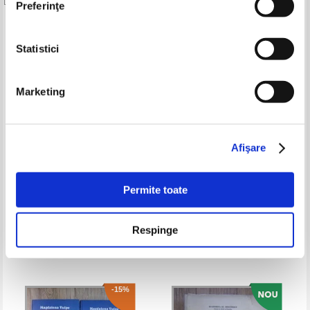
Preferinţe
Produse din aceeasi categorie
Statistici
-15%
Marketing
Afişare
Permite toate
Emilian Alexandrescu -
Jacques Moeschler, Anne Reboul
Introducere in limba si literatura
- Dictionar enciclopedic de
daco-romana
pragmatica
Respinge
Pret:
200,00Lei
170,00
Lei
Pret:
100,00
Lei
Adaugă în coș
Adaugă în coș
-15%