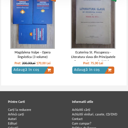
Magdalena Vulpe - Opera
Ecaterina St. Piscupescu -
lingvistica (3 volume)
Literatura slava din Principatele
Romane in veacul al XV lea
Pret:
200,00Lei
170,00
Lei
Pret:
75,00
Lei
(1939)
Adaugă în coș
Adaugă în coș
Printre Carti
Informatii utile
Carți la reducere
Achizitii cărți
Arhivă carți
Achizitii viniluri, casete, CD/DVD
Autori
Contact
Edituri
Cum cumpar?