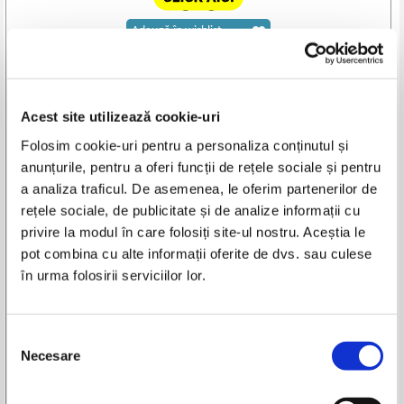
Adaugă în wishlist
Tanta Munteanu
-
Citire, manual pentru clasa a IV a
Acest site utilizează cookie-uri
Folosim cookie-uri pentru a personaliza conținutul și
anunțurile, pentru a oferi funcții de rețele sociale și pentru
a analiza traficul. De asemenea, le oferim partenerilor de
Autor:
Tanta Munteanu
rețele sociale, de publicitate și de analize informații cu
Titlu: Citire, manual pentru clasa a IV a
privire la modul în care folosiți site-ul nostru. Aceștia le
Editura:
Didactica si Pedagogica
pot combina cu alte informații oferite de dvs. sau culese
An de aparitie: 1991
în urma folosirii serviciilor lor.
Nr. pagini: 132
Format: 17 x 24 cm
Coperti: cartonate
Selecția
Carte in limba: romana
Necesare
consimțământului
Stare: buna
ISBN: 973-30-1311-0