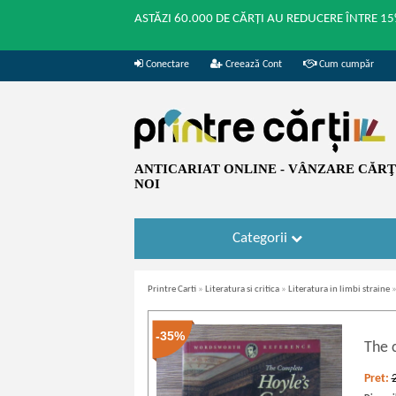
ASTĂZI 60.000 DE CĂRȚI AU REDUCERE ÎNTRE 15
Conectare
Creează Cont
Cum cumpăr
ANTICARIAT ONLINE - VÂNZARE CĂRŢI
NOI
Categorii
Printre Carti
»
Literatura si critica
»
Literatura in limbi straine
-35%
The 
Pret: