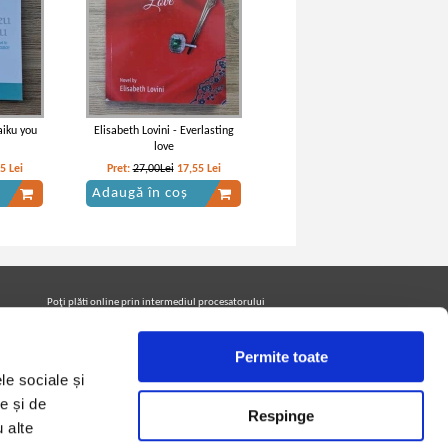
aiku you
Elisabeth Lovini - Everlasting
love
55
Lei
Pret:
27,00Lei
17,55
Lei
Adaugă în coș
Poţi plăti online prin intermediul procesatorului
Netopia Payments
Permite toate
le sociale și
Urmăreşte-ne pe facebook pentru a fi la curent cu
promoţiile PrintreCarti.ro
e și de
Respinge
u alte