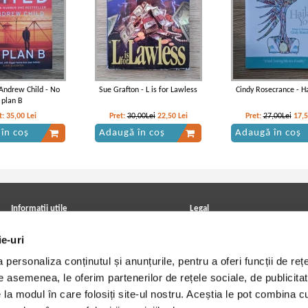
 Andrew Child - No
Sue Grafton - L is for Lawless
Cindy Rosecrance - H
plan B
t:
35,00
Lei
Pret:
30,00Lei
22,50
Lei
Pret:
27,00Lei
17,
în coș
Adaugă în coș
Adaugă în coș
Informatii utile
Legal
ANPC
Achizitii cărți
ie-uri
Achizitii viniluri, casete, CD/DVD
Soluționarea online a litigiilor
Contact
Politica de confidentialitate
personaliza conținutul și anunțurile, pentru a oferi funcții de rețe
Cum cumpar?
Termeni si conditii
Politica de livrare
Utilizare cookie-uri
De asemenea, le oferim partenerilor de rețele sociale, de publicitat
Retur comenzi
e la modul în care folosiți site-ul nostru. Aceștia le pot combina c
Angajari - Cariere