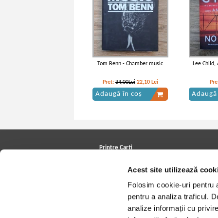
Tom Benn - Chamber music
Lee Child,
Pret:
34,00Lei
22,10
Lei
Pre
Adaugă în coș
Adaugă 
Printre Carti
Carți la reducere
Acest site utilizează cook
Arhivă carți
Autori
Folosim cookie-uri pentru a 
Edituri
Colecții
pentru a analiza traficul. 
Cele mai căutate cărți
analize informații cu privir
Blog Printre Carti
Cărţi sub 5 lei