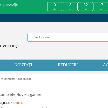
0
3
32
17
% ȘI 35%!📚
zile
ore
min
sec
 VECHI ŞI
NOUTĂȚI
REDUCERI
AC
»
The complete Hoyle's games
complete Hoyle's games
28,00Lei
18,20
Lei