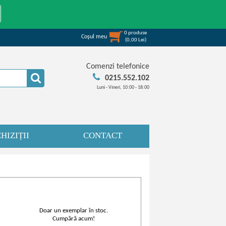
0
produse
Coşul meu
(
0,00
Lei
)
Comenzi telefonice
0215.552.102
Luni - Vineri, 10:00 - 18:00
HIZIȚII
CONTACT
Doar un exemplar în stoc.
Cumpără acum!