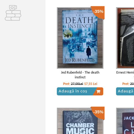
-35%
Jed Rubenfeld - The death
Ernest Hemi
instinct
Pret:
27,00Lei
17,55
Lei
Pret:
20
Adaugă în coș
Adaugă 
-35%