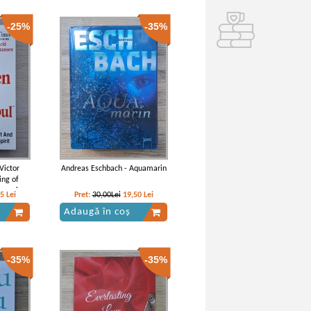
-25%
-35%
Victor
Andreas Eschbach - Aquamarin
ing of
e soul
75
Lei
Pret:
30,00Lei
19,50
Lei
Adaugă în coș
-35%
-35%