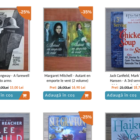
-25%
-35%
ngway - A farewell
Margaret Mitchell - Autant en
Jack Canfield, Mark 
to arms
emporte le vent (2 volume)
Hansen - A 3rd serv
chicken soup for th
,00Lei
15,00
Lei
Pret:
26,00Lei
16,90
Lei
Pret:
25,00Lei
18,
în coș
Adaugă în coș
Adaugă în coș
-25%