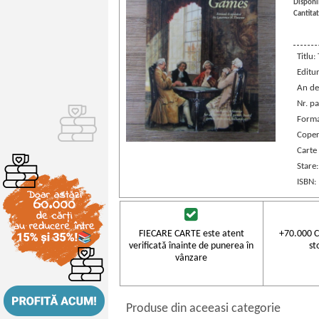
Disponib
Cantitat
Titlu
Editu
An de
Nr. pa
Forma
Coper
Carte 
Stare
ISBN:
FIECARE CARTE este atent
+70.000 C
verificată înainte de punerea în
st
vânzare
Produse din aceeasi categorie