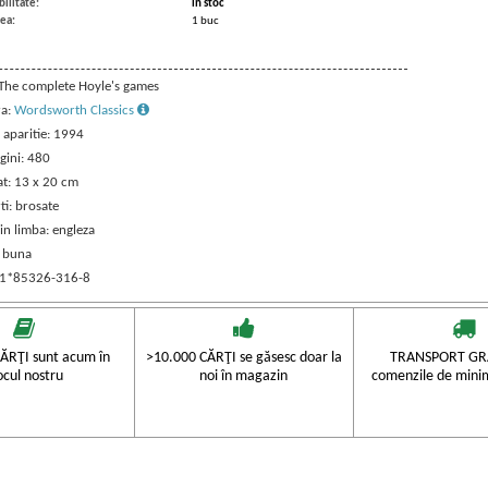
ilitate:
in stoc
ea:
1 buc
: The complete Hoyle's games
ra:
Wordsworth Classics
 aparitie: 1994
gini: 480
t: 13 x 20 cm
ti: brosate
in limba: engleza
: buna
 1*85326-316-8
ĂRŢI sunt acum în
>10.000 CĂRŢI se găsesc doar la
TRANSPORT GRA
ocul nostru
noi în magazin
comenzile de mini