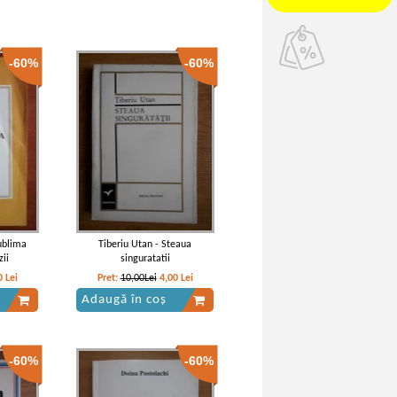
-60%
-60%
ublima
Tiberiu Utan - Steaua
zii
singuratatii
0
Lei
Pret:
10,00Lei
4,00
Lei
Adaugă în coș
-60%
-60%