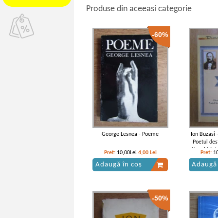
Produse din aceeasi categorie
-60%
George Lesnea - Poeme
Ion Buzasi 
Poetul des
Alexei Mate
Pret:
10,00Lei
4,00
Lei
Pret:
1
Adaugă în coș
Adaugă 
-50%