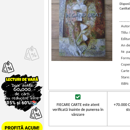
Disponib
Cantitat
Autor
Titlu:
Editu
An de
Nr. pa
Forma
Coper
Carte
Stare
ISBN:
FIECARE CARTE este atent
+70.000 C
verificată înainte de punerea în
st
vânzare