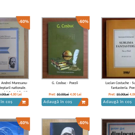
-60%
-60%
- Andrei Muresanu-
G. Cosbuc - Poezii
Lucian Costache - S
teptarii nationale.
fantasteria. Poe
evici-Poetul limbii
0,00Lei
4,00
Lei
Pret:
10,00Lei
4,00
Lei
Pret:
10,00Lei
4,0
materne
în coș
Adaugă în coș
Adaugă în coș
-60%
-60%