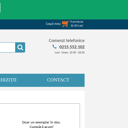
0
produse
Coşul meu
(
0,00
Lei
)
Comenzi telefonice
0215.552.102
Luni - Vineri, 10:00 - 18:00
HIZIȚII
CONTACT
Doar un exemplar în stoc.
Cumpără acum!