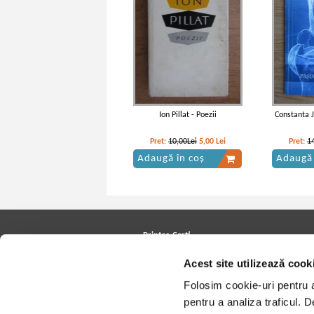
Ion Pillat - Poezii
Constanta J
Pret:
10,00Lei
5,00
Lei
Pret:
1
Adaugă în coș
Adaugă 
Printre Carti
Carți la reducere
Acest site utilizează cook
Arhivă carți
Autori
Folosim cookie-uri pentru a 
Edituri
pentru a analiza traficul. 
Colecții
Cele mai căutate cărți