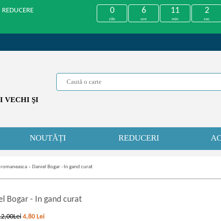
0
6
11
2
U REDUCERE
zile
ore
min
sec
 VECHI ŞI
NOUTĂȚI
REDUCERI
AC
 romaneasca
»
Daniel Bogar - In gand curat
el Bogar
-
In gand curat
12,00Lei
4,80
Lei