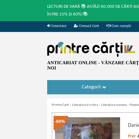
LECTURI DE VARĂ 📚 ASTĂZI 60.000 DE CĂRȚI A
ÎNTRE 15% ȘI 60%!📚
Conectare
Creează Cont
Cum cumpăr
ANTICARIAT ONLINE - VÂNZARE CĂRŢI
NOI
Categorii
Printre Carti
»
Literatura si critica
»
Literatura romana
»
Poezie
-60%
Dani
Pret: