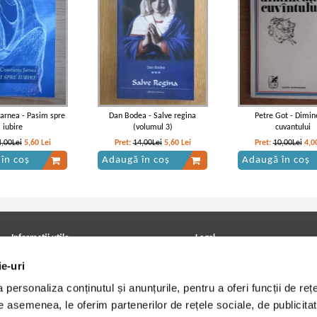
arnea - Pasim spre
Dan Bodea - Salve regina
Petre Got - Dimin
iubire
(volumul 3)
cuvantului
4,00Lei
5,60
Lei
Pret:
14,00Lei
5,60
Lei
Pret:
10,00Lei
4,0
în coș
Adaugă în coș
Adaugă în coș
Informatii utile
Legal
ANPC
Achizitii cărți
ie-uri
Achizitii viniluri, casete, CD/DVD
Soluționarea online a litigiilor
Contact
Politica de confidentialitate
personaliza conținutul și anunțurile, pentru a oferi funcții de rețe
Cum cumpar?
Termeni si conditii
De asemenea, le oferim partenerilor de rețele sociale, de publicitat
Politica de livrare
Utilizare cookie-uri
Retur comenzi