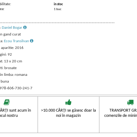
ilitate:
in stoc
ea:
1 buc
:
Daniel Bogar
 In gand curat
ra:
Ecou Transilvan
 aparitie: 2016
gini: 92
t: 13 x 20 cm
ti: brosate
 in limba: romana
: buna
 978-606-730-241-7
ĂRŢI sunt acum în
>10.000 CĂRŢI se găsesc doar la
TRANSPORT GRA
ocul nostru
noi în magazin
comenzile de mini