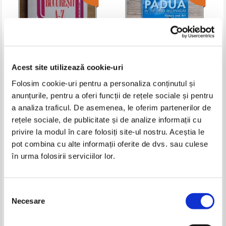
Acest site utilizează cookie-uri
Folosim cookie-uri pentru a personaliza conținutul și
anunțurile, pentru a oferi funcții de rețele sociale și pentru
Sebastian Bonifaciu - Bucuresti
Padua in the third milleniunium.
de la A la Z, ghid turistic
History and art
a analiza traficul. De asemenea, le oferim partenerilor de
(contine harta)
Pret:
12,00Lei
9,60
Lei
Pret:
21,00Lei
13,65
Lei
rețele sociale, de publicitate și de analize informații cu
Adaugă în coș
Adaugă în coș
privire la modul în care folosiți site-ul nostru. Aceștia le
pot combina cu alte informații oferite de dvs. sau culese
în urma folosirii serviciilor lor.
-35%
-30%
Selecția
Necesare
consimțământului