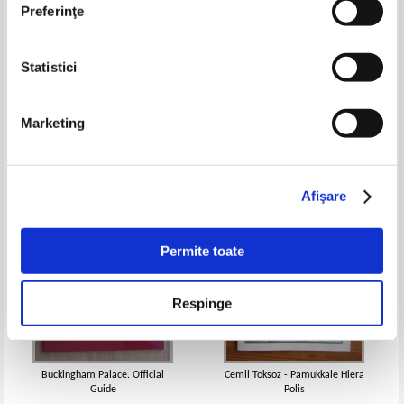
Preferinţe
Statistici
Weekend a Viena. Itinerarii,
Vasile Cucu - Romania. Ghid
shopping, restaurante, hoteluri
atlas al monumentelor istorice
Pret:
25,00Lei
16,25
Lei
Pret:
14,00Lei
9,80
Lei
Marketing
Adaugă în coș
Adaugă în coș
-20%
-20%
Afişare
Permite toate
Respinge
Buckingham Palace. Official
Cemil Toksoz - Pamukkale Hiera
Guide
Polis