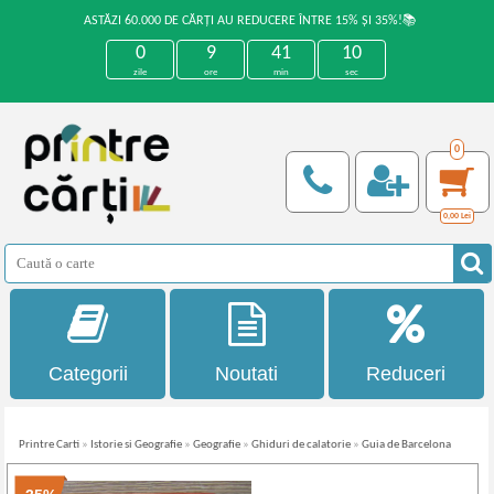
ASTĂZI 60.000 DE CĂRȚI AU REDUCERE ÎNTRE 15% ȘI 35%!📚
0
9
41
10
zile
ore
min
sec
0
0,00
Lei
Categorii
Noutati
Reduceri
Printre Carti
»
Istorie si Geografie
»
Geografie
»
Ghiduri de calatorie
»
Guia de Barcelona