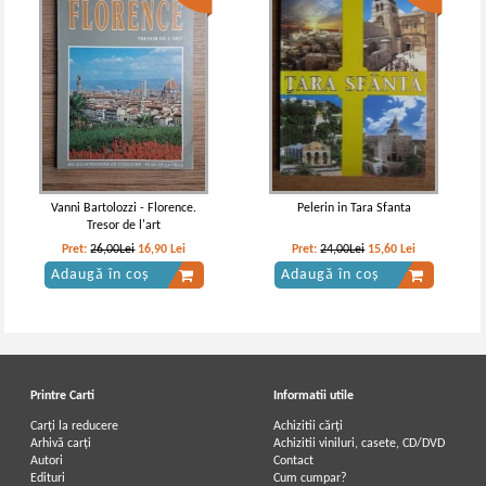
Vanni Bartolozzi - Florence.
Pelerin in Tara Sfanta
Tresor de l'art
Pret:
26,00Lei
16,90
Lei
Pret:
24,00Lei
15,60
Lei
Adaugă în coș
Adaugă în coș
Printre Carti
Informatii utile
Carți la reducere
Achizitii cărți
Arhivă carți
Achizitii viniluri, casete, CD/DVD
Autori
Contact
Edituri
Cum cumpar?