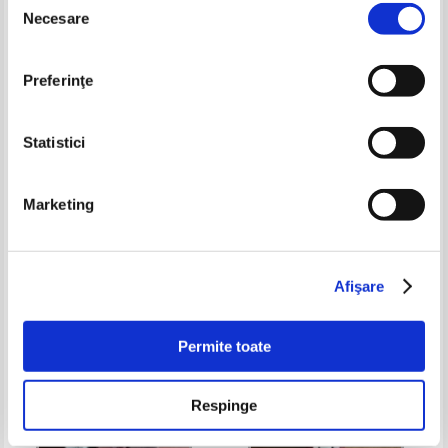
-15%
-15%
Necesare
consimțământului
Preferinţe
Statistici
Marketing
Michael Maas - The conqueror's
Georgeta Filitti - Testamente.
gift. Roman ethnography and
Antologie
the end of antiquity
Pret:
150,00Lei
127,50
Lei
Pret:
100,00Lei
85,00
Lei
Adaugă în coș
Adaugă în coș
Afişare
-15%
Permite toate
Respinge