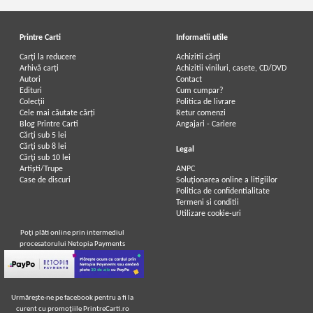
Printre Carti
Informatii utile
Carți la reducere
Achizitii cărți
Arhivă carți
Achizitii viniluri, casete, CD/DVD
Autori
Contact
Edituri
Cum cumpar?
Colecții
Politica de livrare
Cele mai căutate cărți
Retur comenzi
Blog Printre Carti
Angajari - Cariere
Cărţi sub 5 lei
Cărţi sub 8 lei
Legal
Cărţi sub 10 lei
Artiști/Trupe
ANPC
Case de discuri
Soluționarea online a litigiilor
Politica de confidentialitate
Termeni si conditii
Utilizare cookie-uri
Poţi plăti online prin intermediul
procesatorului Netopia Payments
Urmăreşte-ne pe facebook pentru a fi la
curent cu promoţiile PrintreCarti.ro