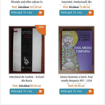
lifestyle and elite culture in
inocentei. Intelectualii din
greek and roman times
Occident si tentatia stalinista
Pret:
150,00Lei
127,50
Lei
Pret:
84,00Lei
71,40
Lei
Adaugă în coș
Adaugă în coș
-15%
Marchizul de Custine - Scrisori
Istoria ilustrata a lumii. Evul
din Rusia
mediu timpuriu 907 - 1154
(Reader's Digest)
Pret:
105,00Lei
89,25
Lei
Pret:
65,00
Lei
Adaugă în coș
Adaugă în coș