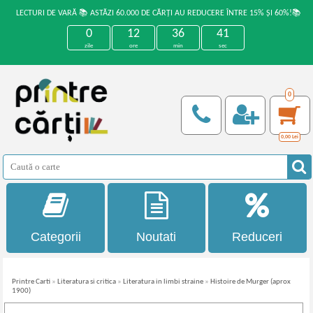
LECTURI DE VARĂ 📚 ASTĂZI 60.000 DE CĂRȚI AU REDUCERE ÎNTRE 15% ȘI 60%!📚
0
12
36
41
zile
ore
min
sec
0
0,00
Lei
Categorii
Noutati
Reduceri
Printre Carti
»
Literatura si critica
»
Literatura in limbi straine
»
Histoire de Murger (aprox
1900)