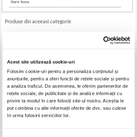
Stare: buna
Produse din aceeasi categorie
-30%
Acest site utilizează cookie-uri
Folosim cookie-uri pentru a personaliza conținutul și
anunțurile, pentru a oferi funcții de rețele sociale și pentru
a analiza traficul. De asemenea, le oferim partenerilor de
rețele sociale, de publicitate și de analize informații cu
privire la modul în care folosiți site-ul nostru. Aceștia le
Frederick Copleston - Istoria
Mitologia. Colectia Raftul de
filosofiei, volumul 7. Filosofia
Cultura generala (3 volume)
pot combina cu alte informații oferite de dvs. sau culese
germana din secolele XVIII si XIX
Pret:
80,00Lei
56,00
Lei
Pret:
66,00
Lei
în urma folosirii serviciilor lor.
Adaugă în coș
Adaugă în coș
Selecția