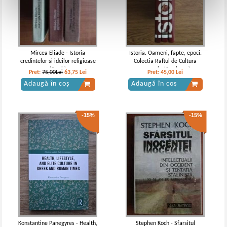
Mircea Eliade - Istoria
Istoria. Oameni, fapte, epoci.
credintelor si ideilor religioase
Colectia Raftul de Cultura
(3 vol.)
generala (3 volume)
Pret:
75,00Lei
63,75
Lei
Pret:
45,00
Lei
Adaugă în coș
Adaugă în coș
-15%
-15%
Konstantine Panegyres - Health,
Stephen Koch - Sfarsitul