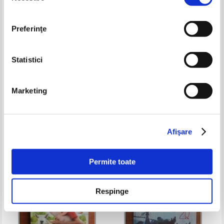
Preferinţe
Statistici
Gerard Leleu - Cartea dorintelor
Georges Bataille - Istoria
Marketing
erotismului
Pret:
60,00
Lei
Pret:
90,00Lei
76,50
Lei
Adaugă în coș
Adaugă în coș
Afişare
Permite toate
Respinge