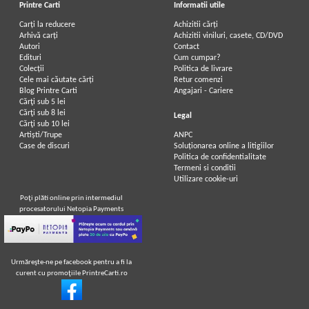
Printre Carti
Informatii utile
Carți la reducere
Achizitii cărți
Arhivă carți
Achizitii viniluri, casete, CD/DVD
Autori
Contact
Edituri
Cum cumpar?
Colecții
Politica de livrare
Cele mai căutate cărți
Retur comenzi
Blog Printre Carti
Angajari - Cariere
Cărţi sub 5 lei
Cărţi sub 8 lei
Legal
Cărţi sub 10 lei
Artiști/Trupe
ANPC
Case de discuri
Soluționarea online a litigiilor
Politica de confidentialitate
Termeni si conditii
Utilizare cookie-uri
Poţi plăti online prin intermediul
procesatorului Netopia Payments
Urmăreşte-ne pe facebook pentru a fi la
curent cu promoţiile PrintreCarti.ro