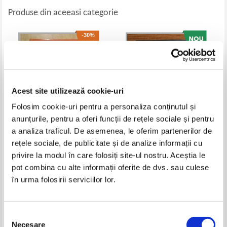
Produse din aceeasi categorie
-30%
Acest site utilizează cookie-uri
Folosim cookie-uri pentru a personaliza conținutul și
anunțurile, pentru a oferi funcții de rețele sociale și pentru
a analiza traficul. De asemenea, le oferim partenerilor de
rețele sociale, de publicitate și de analize informații cu
Juan Rulfo - Campia in flacari
Bernard Cornwell - Cantecul
sabiei
privire la modul în care folosiți site-ul nostru. Aceștia le
Pret:
50,00Lei
35,00
Lei
Pret:
48,00
Lei
pot combina cu alte informații oferite de dvs. sau culese
Adaugă în coș
Adaugă în coș
în urma folosirii serviciilor lor.
-15%
Selecția
Necesare
consimțământului