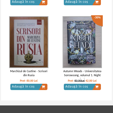
Adaugă în coș
Adaugă în coș
-30%
Marchizul de Custine - Scrisori
Autumn Woods - Universitatea
din Rusia
Sorrowsong, volumul 1. Night
shade
Pret:
60,00
Lei
Pret:
60,00Lei
42,00
Lei
Adaugă în coș
Adaugă în coș