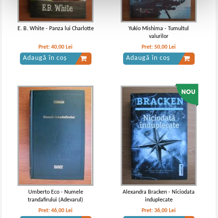
E. B. White - Panza lui Charlotte
Yukio Mishima - Tumultul
valurilor
Pret:
40,00
Lei
Pret:
50,00
Lei
Adaugă în coș
Adaugă în coș
Umberto Eco - Numele
Alexandra Bracken - Niciodata
trandafirului (Adevarul)
induplecate
Pret:
46,00
Lei
Pret:
36,00
Lei