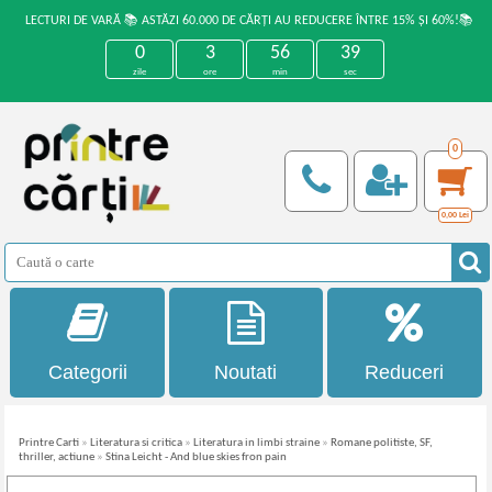
LECTURI DE VARĂ 📚 ASTĂZI 60.000 DE CĂRȚI AU REDUCERE ÎNTRE 15% ȘI 60%!📚
0
3
56
38
zile
ore
min
sec
0
0,00
Lei
Categorii
Noutati
Reduceri
Printre Carti
»
Literatura si critica
»
Literatura in limbi straine
»
Romane politiste, SF,
thriller, actiune
»
Stina Leicht - And blue skies fron pain