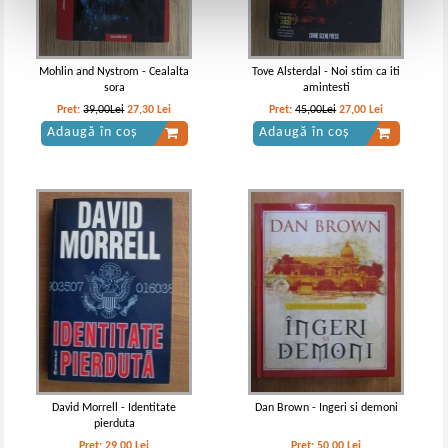
Mohlin and Nystrom - Cealalta
Tove Alsterdal - Noi stim ca iti
sora
amintesti
Pret:
39,00Lei
27,30
Lei
Pret:
45,00Lei
27,00
Lei
Adaugă în coș
Adaugă în coș
David Morrell - Identitate
Dan Brown - Ingeri si demoni
pierduta
Pret:
29,00
Lei
Pret:
50,00
Lei