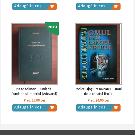
Adaugă în coș
Adaugă în coș
Isaac Asimov - Fundatia.
Rodica Ojog Brasoveanu - Omul
Fundatia si imperiul (Adevarul)
de la capatul firului
Pret:
25,00
Lei
Pret:
24,00
Lei
Adaugă în coș
Adaugă în coș