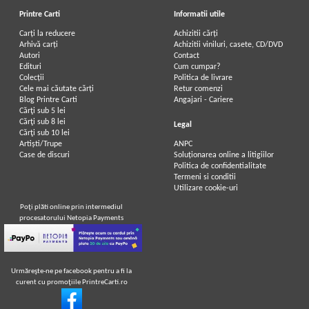
Printre Carti
Informatii utile
Carți la reducere
Achizitii cărți
Arhivă carți
Achizitii viniluri, casete, CD/DVD
Autori
Contact
Edituri
Cum cumpar?
Colecții
Politica de livrare
Cele mai căutate cărți
Retur comenzi
Blog Printre Carti
Angajari - Cariere
Cărţi sub 5 lei
Cărţi sub 8 lei
Legal
Cărţi sub 10 lei
Artiști/Trupe
ANPC
Case de discuri
Soluționarea online a litigiilor
Politica de confidentialitate
Termeni si conditii
Utilizare cookie-uri
Poţi plăti online prin intermediul
procesatorului Netopia Payments
Urmăreşte-ne pe facebook pentru a fi la
curent cu promoţiile PrintreCarti.ro