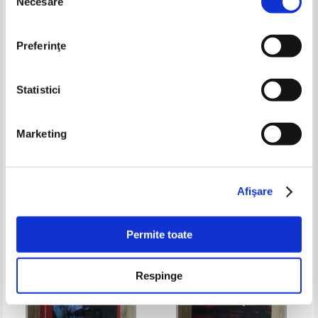
Necesare
consimțământului
Preferinţe
Statistici
Agatha Christie - Misterul
Charlaine Harris - A longer fall
Marketing
crimelor inlantuite
(volumul 2)
Pret:
30,00
Lei
Pret:
30,00
Lei
Adaugă în coș
Adaugă în coș
Afişare
-30%
-40%
Permite toate
Respinge