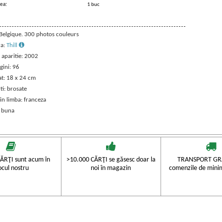
ea:
1 buc
: Belgique. 300 photos couleurs
ra:
Thill
 aparitie: 2002
gini: 96
t: 18 x 24 cm
ti: brosate
in limba: franceza
: buna
ĂRŢI sunt acum în
>10.000 CĂRŢI se găsesc doar la
TRANSPORT GRA
ocul nostru
noi în magazin
comenzile de mini