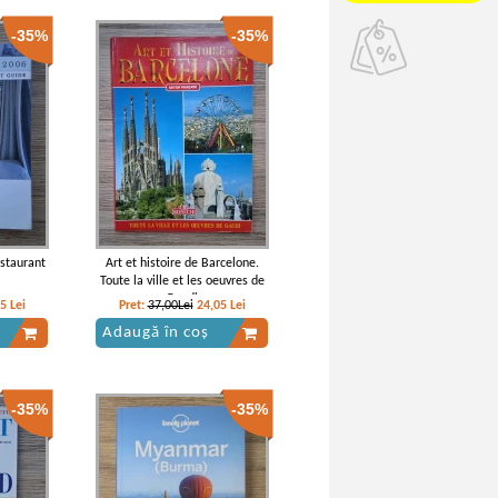
-35%
-35%
staurant
Art et histoire de Barcelone.
Toute la ville et les oeuvres de
Gaudi
75
Lei
Pret:
37,00Lei
24,05
Lei
Adaugă în coș
-35%
-35%