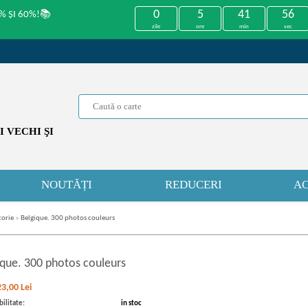
0
5
41
55
% ȘI 60%!📚
zile
ore
min
sec
 VECHI ŞI
NOUTĂȚI
REDUCERI
AC
torie
»
Belgique. 300 photos couleurs
ique. 300 photos couleurs
23,00
Lei
ilitate:
in stoc