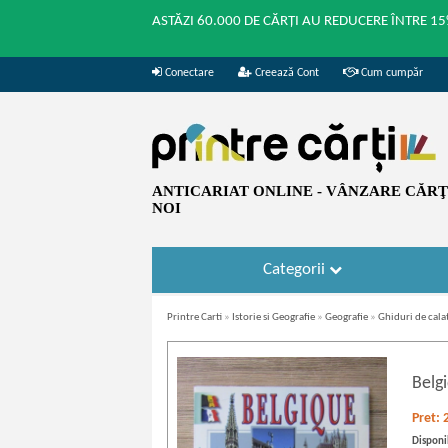
ASTĂZI 60.000 DE CĂRȚI AU REDUCERE ÎNTRE 15
Conectare
Creează Cont
Cum cumpăr
ANTICARIAT ONLINE - VÂNZARE CĂRŢI
NOI
Categorii
Printre Carti
»
Istorie si Geografie
»
Geografie
»
Ghiduri de cala
Belg
Pret:
Disponib