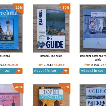
-30%
-30%
arcelona
Istanbul. The guide
Romantik hotel and re
guide
,00Lei
21,00
Lei
Pret:
27,00Lei
18,90
Lei
Pret:
35,00Lei
22,
în coș
Adaugă în coș
Adaugă în coș
-40%
-30%