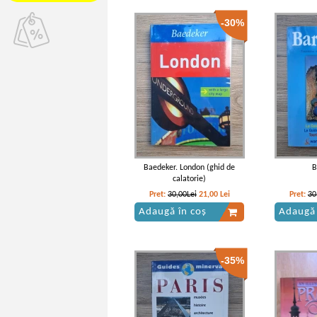
-30%
Baedeker. London (ghid de
B
calatorie)
Pret:
30,00Lei
21,00
Lei
Pret:
30
Adaugă în coș
Adaugă 
-35%