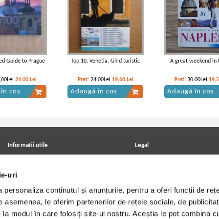
ted Guide to Prague
Top 10. Venetia. Ghid turistic
A great weekend in 
,00Lei
24,00
Lei
Pret:
28,00Lei
19,60
Lei
Pret:
30,00Lei
19,
în coș
Adaugă în coș
Adaugă în coș
Informatii utile
Legal
ANPC
Achizitii cărți
Achizitii viniluri, casete, CD/DVD
Soluționarea online a litigiilor
ie-uri
Contact
Politica de confidentialitate
Cum cumpar?
Termeni si conditii
personaliza conținutul și anunțurile, pentru a oferi funcții de rețe
Politica de livrare
Utilizare cookie-uri
Retur comenzi
De asemenea, le oferim partenerilor de rețele sociale, de publicitat
Angajari - Cariere
e la modul în care folosiți site-ul nostru. Aceștia le pot combina c