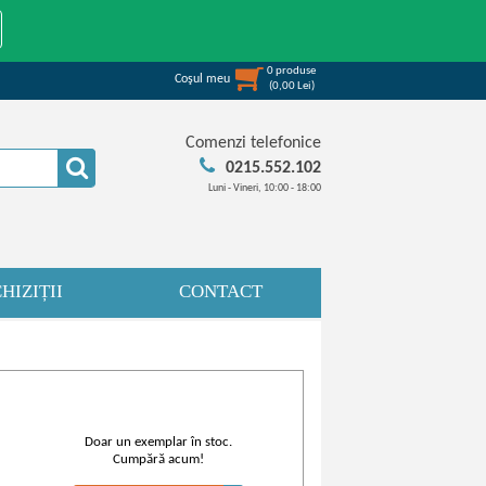
0
produse
Coşul meu
(
0,00
Lei
)
Comenzi telefonice
0215.552.102
Luni - Vineri, 10:00 - 18:00
HIZIȚII
CONTACT
Doar un exemplar în stoc.
Cumpără acum!