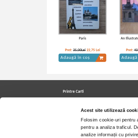
Paris
An Illustra
Pret:
35,00Lei
22,75
Lei
Pret:
40
Adaugă în coș
Adaugă 
Printre Carti
Carți la reducere
Arhivă carți
Acest site utilizează cook
Autori
Edituri
Folosim cookie-uri pentru a 
Colecții
Cele mai căutate cărți
pentru a analiza traficul. 
Blog Printre Carti
analize informații cu privir
Cărţi sub 5 lei