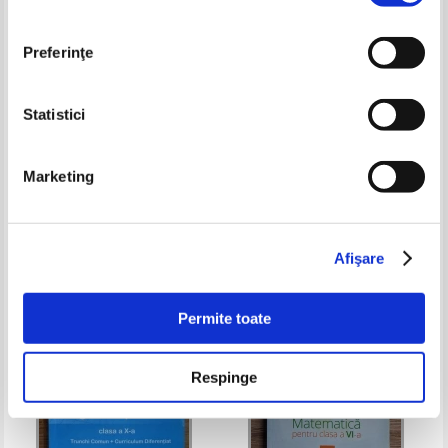
Preferinţe
Statistici
Ion Savu - Matematica pentru
Gheorghe Mihoc - Programarea
Marketing
pregatirea examenului de
matematica
bacalaureat clasele IX-XII
Pret:
19,00Lei
13,30
Lei
Pret:
17,00Lei
13,60
Lei
Adaugă în coș
Adaugă în coș
Afişare
-20%
-60%
Permite toate
Respinge