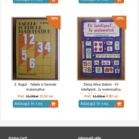
-30%
-20%
E. Rogai - Tabele si formule
Elena Alina Dobrin - Fii
matematice
inteligent...la matematica.
Exercitii si probleme pentru
Pret:
15,00Lei
10,50
Lei
Pret:
11,00Lei
8,80
Lei
concursurile si evaluarile scolare
Adaugă în coș
Adaugă în coș
pentru clasa a IV-a
Printre Carti
Informatii utile