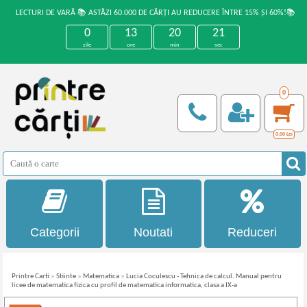
LECTURI DE VARĂ 📚 ASTĂZI 60.000 DE CĂRȚI AU REDUCERE ÎNTRE 15% ȘI 60%!📚
0
13
20
20
zile
ore
min
sec
0
0,00
Lei
Categorii
Noutati
Reduceri
Printre Carti
»
Stiinte
»
Matematica
»
Lucia Coculescu - Tehnica de calcul. Manual pentru
licee de matematica fizica cu profil de matematica informatica, clasa a IX-a