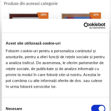
Produse din aceeasi categorie
-30%
-20%
Acest site utilizează cookie-uri
Folosim cookie-uri pentru a personaliza conținutul și
anunțurile, pentru a oferi funcții de rețele sociale și pentru
a analiza traficul. De asemenea, le oferim partenerilor de
Tatiana Besliu - Probleme de
Maria Zaharia, Dan Zaharia -
rețele sociale, de publicitate și de analize informații cu
fizica particulelor elementare la
Matematica. Algebra,
privire la modul în care folosiți site-ul nostru. Aceștia le
energii inalte
geometrie. Clasa a VI-a
Pret:
12,00Lei
8,40
Lei
Pret:
18,00Lei
14,40
Lei
(volumul 1)
pot combina cu alte informații oferite de dvs. sau culese
Adaugă în coș
Adaugă în coș
în urma folosirii serviciilor lor.
-30%
-20%
Selecția
Necesare
consimțământului