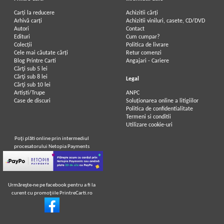
Carți la reducere
Achizitii cărți
Arhivă carți
Achizitii viniluri, casete, CD/DVD
Autori
Contact
Edituri
Cum cumpar?
Colecții
Politica de livrare
Cele mai căutate cărți
Retur comenzi
Blog Printre Carti
Angajari - Cariere
Cărţi sub 5 lei
Cărţi sub 8 lei
Legal
Cărţi sub 10 lei
Artiști/Trupe
ANPC
Case de discuri
Soluționarea online a litigiilor
Politica de confidentialitate
Termeni si conditii
Utilizare cookie-uri
Poţi plăti online prin intermediul
procesatorului Netopia Payments
Urmăreşte-ne pe facebook pentru a fi la
curent cu promoţiile PrintreCarti.ro