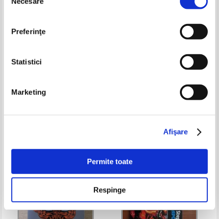
Necesare
consimțământului
Preferinţe
Statistici
Chris Columbus - Casa secretelor
Roslund si Hellstrom - Trei
Marketing
(3 volume)
secunde
Pret:
110,00Lei
82,50
Lei
Pret:
120,00
Lei
Adaugă în coș
Adaugă în coș
Afişare
Permite toate
Respinge