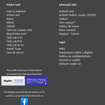
Printre Carti
Informatii utile
Carți la reducere
Achizitii cărți
Arhivă carți
Achizitii viniluri, casete, CD/DVD
Autori
Contact
Edituri
Cum cumpar?
Colecții
Politica de livrare
Cele mai căutate cărți
Retur comenzi
Blog Printre Carti
Angajari - Cariere
Cărţi sub 5 lei
Cărţi sub 8 lei
Legal
Cărţi sub 10 lei
Artiști/Trupe
ANPC
Case de discuri
Soluționarea online a litigiilor
Politica de confidentialitate
Termeni si conditii
Utilizare cookie-uri
Poţi plăti online prin intermediul
procesatorului Netopia Payments
Urmăreşte-ne pe facebook pentru a fi la
curent cu promoţiile PrintreCarti.ro