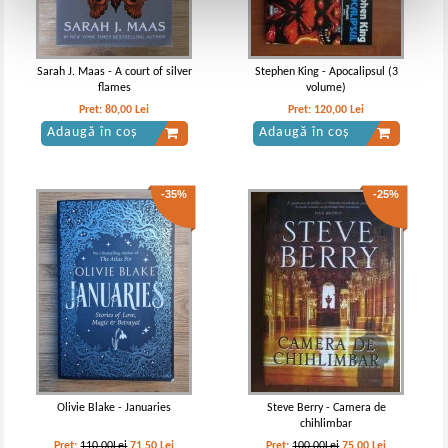
Sarah J. Maas - A court of silver
Stephen King - Apocalipsul (3
flames
volume)
Pret:
80,00
Lei
Pret:
120,00
Lei
Adaugă în coș
Adaugă în coș
-35%
-25%
Olivie Blake - Januaries
Steve Berry - Camera de
chihlimbar
Pret:
110,00Lei
71,50
Lei
Pret:
100,00Lei
75,00
Lei