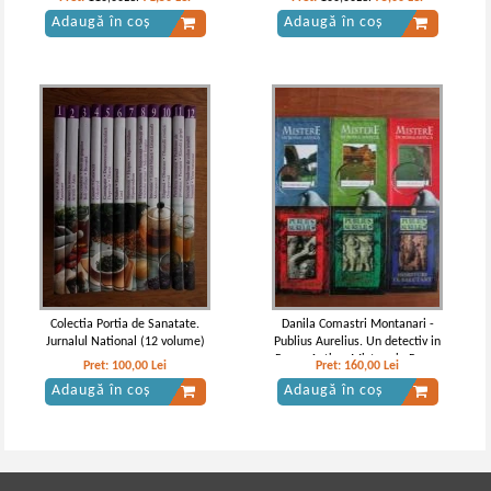
Adaugă în coș
Adaugă în coș
Colectia Portia de Sanatate.
Danila Comastri Montanari -
Jurnalul National (12 volume)
Publius Aurelius. Un detectiv in
Roma Antica. Mistere in Roma
Pret:
100,00
Lei
Pret:
160,00
Lei
Antica (6 volume)
Adaugă în coș
Adaugă în coș