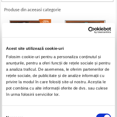
Produse din aceeasi categorie
-25%
Acest site utilizează cookie-uri
Folosim cookie-uri pentru a personaliza conținutul și
anunțurile, pentru a oferi funcții de rețele sociale și pentru
a analiza traficul. De asemenea, le oferim partenerilor de
rețele sociale, de publicitate și de analize informații cu
Stephen King - Talismanul (3
Douglas Adams - Ghidul
privire la modul în care folosiți site-ul nostru. Aceștia le
volume)
autostopistului galactic
Pret:
140,00Lei
105,00
Lei
Pret:
60,00
Lei
pot combina cu alte informații oferite de dvs. sau culese
Adaugă în coș
Adaugă în coș
în urma folosirii serviciilor lor.
-25%
Selecția