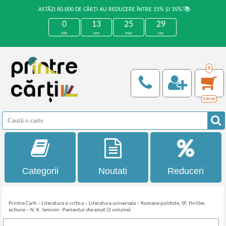
ASTĂZI 60.000 DE CĂRȚI AU REDUCERE ÎNTRE 15% ȘI 35%!📚
0
13
25
29
zile
ore
min
sec
0
0,00
Lei
Categorii
Noutati
Reduceri
Printre Carti
»
Literatura si critica
»
Literatura universala
»
Romane politiste, SF, thriller,
actiune
»
N. K. Jemisin - Pamantul sfaramat (3 volume)