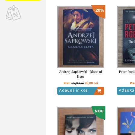
-20%
Andrzej Sapkowski - Blood of
Peter Robi
Elves
Pret:
35,00Lei
28,00
Lei
Pre
Adaugă în coș
Adaugă 