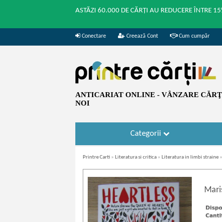
ASTĂZI 60.000 DE CĂRȚI AU REDUCERE ÎNTRE 15
Conectare
Creează Cont
Cum cumpăr
ANTICARIAT ONLINE - VÂNZARE CĂRŢI
NOI
Categorii
Printre Carti
»
Literatura si critica
»
Literatura in limbi straine
Mari