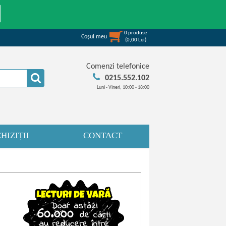
0
produse
Coşul meu
(
0,00
Lei
)
Comenzi telefonice
0215.552.102
Luni - Vineri, 10:00 - 18:00
HIZIȚII
CONTACT