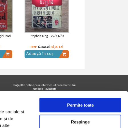
irl, bad
Stephen King - 22/11/63
i
Pret:
60,00Lei
36,00
Lei
Adaugă în coș
Poţi plăti online prin intermediul procesatorului
Netopia Payments
Permite toate
Urmăreşte-ne pe facebook pentru a fi la curent cu
le sociale și
promoţiile PrintreCarti.ro
e și de
Respinge
u alte