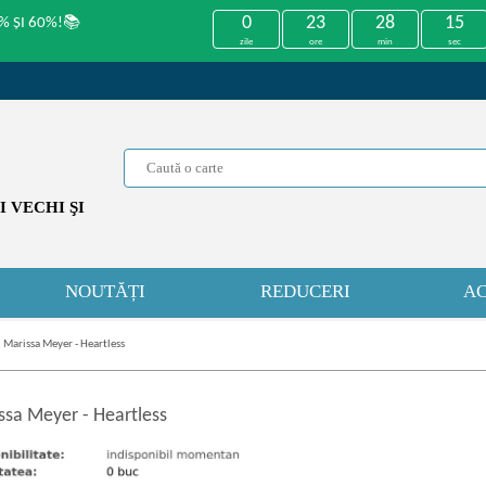
0
23
28
14
% ȘI 60%!📚
zile
ore
min
sec
 VECHI ŞI
NOUTĂȚI
REDUCERI
AC
»
Marissa Meyer - Heartless
ssa Meyer
-
Heartless