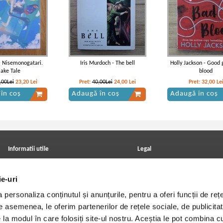
 - Nisemonogatari.
Iris Murdoch - The bell
Holly Jackson - Good g
ake Tale
blood
,00Lei
23,20
Lei
Pret:
40,00Lei
24,00
Lei
Pret:
32,00
Le
în coș
Adaugă în coș
Adaugă în coș
Informatii utile
Legal
ANPC
Achizitii cărți
Achizitii viniluri, casete, CD/DVD
Soluționarea online a litigiilor
ie-uri
Contact
Politica de confidentialitate
Cum cumpar?
Termeni si conditii
personaliza conținutul și anunțurile, pentru a oferi funcții de rețe
Politica de livrare
Utilizare cookie-uri
Retur comenzi
De asemenea, le oferim partenerilor de rețele sociale, de publicitat
Angajari - Cariere
e la modul în care folosiți site-ul nostru. Aceștia le pot combina c