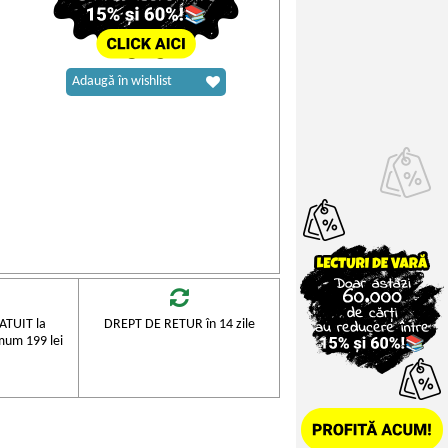
Adaugă în wishlist
TUIT la
DREPT DE RETUR în 14 zile
mum 199 lei