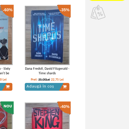
-60%
-35%
 - Sixty
Dana Fredsti, David Fitzgerald -
an't be
Time shards
00
Lei
Pret:
35,00Lei
22,75
Lei
Adaugă în coș
-40%