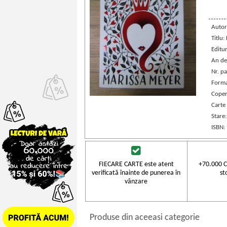
Autor
Titlu:
Editu
An de
Nr. pa
Forma
Coper
Carte 
Stare
ISBN:
FIECARE CARTE este atent
+70.000 C
verificată înainte de punerea în
st
vânzare
Produse din aceeasi categorie