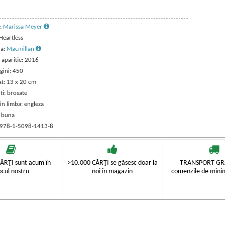
:
Marissa Meyer
 Heartless
ra:
Macmillan
 aparitie: 2016
gini: 450
t: 13 x 20 cm
ti: brosate
in limba: engleza
: buna
 978-1-5098-1413-8
ĂRŢI sunt acum în
>10.000 CĂRŢI se găsesc doar la
TRANSPORT GRA
ocul nostru
noi în magazin
comenzile de mini