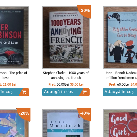
-30%
nson - The price of
Stephen Clarke - 1000 years of
Jean - Benoit Nadeau
love
annoying the french
million frenchmen c
wrong
t:
21,00
Lei
Pret:
50,00Lei
35,00
Lei
Pret:
60,00Lei
24,
în coș
Adaugă în coș
Adaugă în coș
-20%
-40%