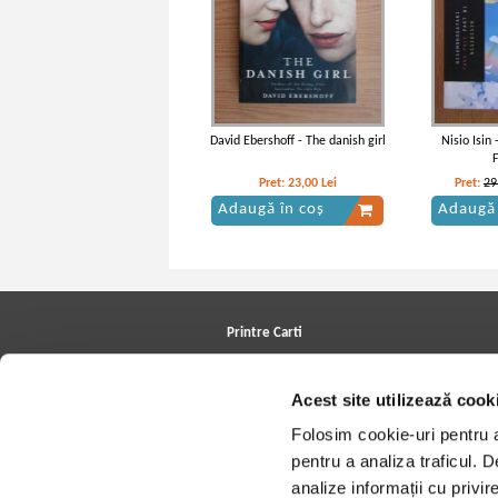
David Ebershoff - The danish girl
Nisio Isin
F
Pret:
23,00
Lei
Pret:
29
Adaugă în coș
Adaugă 
Printre Carti
Carți la reducere
Arhivă carți
Acest site utilizează cook
Autori
Edituri
Folosim cookie-uri pentru a 
Colecții
Cele mai căutate cărți
pentru a analiza traficul. 
Blog Printre Carti
analize informații cu privir
Cărţi sub 5 lei