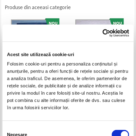
Produse din aceeasi categorie
Acest site utilizează cookie-uri
Folosim cookie-uri pentru a personaliza conținutul și
anunțurile, pentru a oferi funcții de rețele sociale și pentru
a analiza traficul. De asemenea, le oferim partenerilor de
rețele sociale, de publicitate și de analize informații cu
Charlaine Harris - A longer fall
P. C. Cast, Kristin Cast - Destined
(volumul 2)
privire la modul în care folosiți site-ul nostru. Aceștia le
Pret:
30,00
Lei
Pret:
40,00
Lei
pot combina cu alte informații oferite de dvs. sau culese
Adaugă în coș
Adaugă în coș
în urma folosirii serviciilor lor.
-35%
Selecția
Necesare
consimțământului