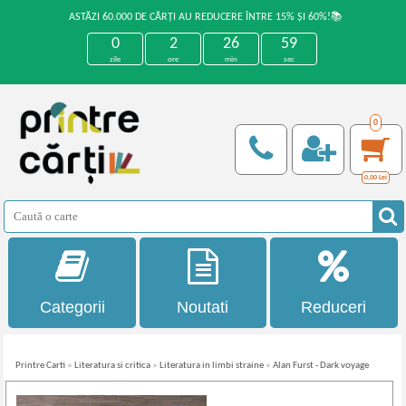
ASTĂZI 60.000 DE CĂRȚI AU REDUCERE ÎNTRE 15% ȘI 60%!📚
0
2
26
58
zile
ore
min
sec
0
0,00
Lei
Categorii
Noutati
Reduceri
Printre Carti
»
Literatura si critica
»
Literatura in limbi straine
»
Alan Furst - Dark voyage