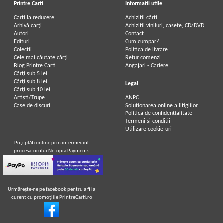
Printre Carti
Informatii utile
Carți la reducere
Achizitii cărți
Arhivă carți
Achizitii viniluri, casete, CD/DVD
Autori
Contact
Edituri
Cum cumpar?
Colecții
Politica de livrare
Cele mai căutate cărți
Retur comenzi
Blog Printre Carti
Angajari - Cariere
Cărţi sub 5 lei
Cărţi sub 8 lei
Legal
Cărţi sub 10 lei
Artiști/Trupe
ANPC
Case de discuri
Soluționarea online a litigiilor
Politica de confidentialitate
Termeni si conditii
Utilizare cookie-uri
Poţi plăti online prin intermediul
procesatorului Netopia Payments
Urmăreşte-ne pe facebook pentru a fi la
curent cu promoţiile PrintreCarti.ro