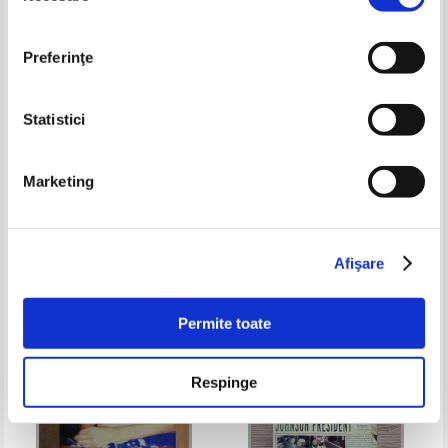
Preferinţe
Statistici
Fantastic and Imaginative works
Danielle Steel - Precious gifts
Marketing
by russian artists (album)
Pret:
45,00Lei
29,25
Lei
Pret:
37,00
Lei
Adaugă în coș
Adaugă în coș
Afişare
-40%
Permite toate
Respinge