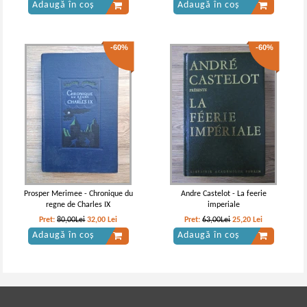
Adaugă în coș
Adaugă în coș
-60%
-60%
Prosper Merimee - Chronique du
Andre Castelot - La feerie
regne de Charles IX
imperiale
Pret:
80,00Lei
32,00
Lei
Pret:
63,00Lei
25,20
Lei
Adaugă în coș
Adaugă în coș