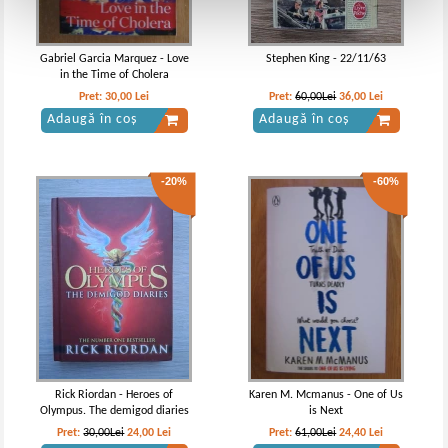
Gabriel Garcia Marquez - Love
Stephen King - 22/11/63
in the Time of Cholera
Pret:
30,00
Lei
Pret:
60,00Lei
36,00
Lei
Adaugă în coș
Adaugă în coș
-20%
-60%
Rick Riordan - Heroes of
Karen M. Mcmanus - One of Us
Olympus. The demigod diaries
is Next
Pret:
30,00Lei
24,00
Lei
Pret:
61,00Lei
24,40
Lei