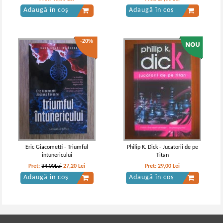
Adaugă în coș
Adaugă în coș
-20%
Eric Giacometti - Triumful
Philip K. Dick - Jucatorii de pe
intunericului
Titan
Pret:
34,00Lei
27,20
Lei
Pret:
29,00
Lei
Adaugă în coș
Adaugă în coș