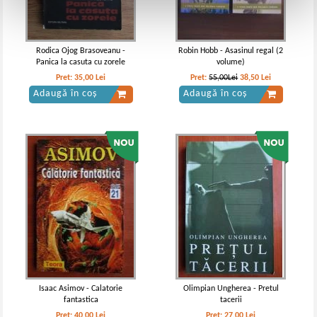
Rodica Ojog Brasoveanu -
Robin Hobb - Asasinul regal (2
Panica la casuta cu zorele
volume)
Pret:
35,00
Lei
Pret:
55,00Lei
38,50
Lei
Adaugă în coș
Adaugă în coș
Isaac Asimov - Calatorie
Olimpian Ungherea - Pretul
fantastica
tacerii
Pret:
40,00
Lei
Pret:
27,00
Lei