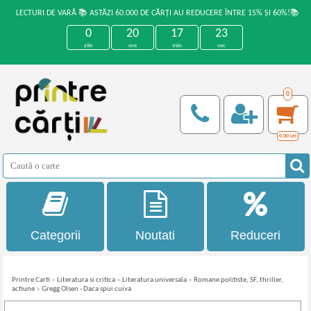
LECTURI DE VARĂ 📚 ASTĂZI 60.000 DE CĂRȚI AU REDUCERE ÎNTRE 15% ȘI 60%!📚
0
20
17
23
zile
ore
min
sec
0
0,00
Lei
Categorii
Noutati
Reduceri
Printre Carti
»
Literatura si critica
»
Literatura universala
»
Romane politiste, SF, thriller,
actiune
»
Gregg Olsen - Daca spui cuiva