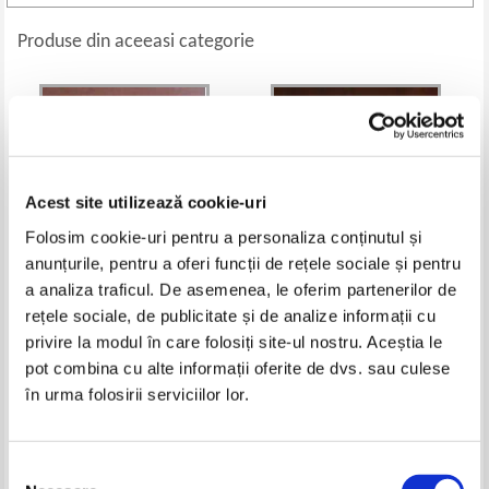
Produse din aceeasi categorie
Acest site utilizează cookie-uri
Folosim cookie-uri pentru a personaliza conținutul și
anunțurile, pentru a oferi funcții de rețele sociale și pentru
a analiza traficul. De asemenea, le oferim partenerilor de
rețele sociale, de publicitate și de analize informații cu
Sven Hassel - Batalion de mars
Vintila Corbul - Groaza vine de
privire la modul în care folosiți site-ul nostru. Aceștia le
pretutindeni
Pret:
25,00
Lei
Pret:
28,00
Lei
pot combina cu alte informații oferite de dvs. sau culese
Adaugă în coș
Adaugă în coș
în urma folosirii serviciilor lor.
-20%
Selecția