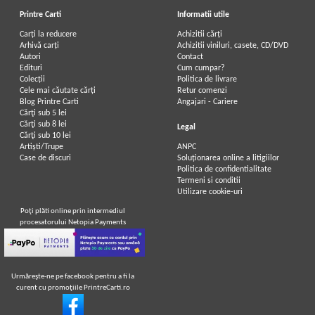
Printre Carti
Informatii utile
Carți la reducere
Achizitii cărți
Arhivă carți
Achizitii viniluri, casete, CD/DVD
Autori
Contact
Edituri
Cum cumpar?
Colecții
Politica de livrare
Cele mai căutate cărți
Retur comenzi
Blog Printre Carti
Angajari - Cariere
Cărţi sub 5 lei
Cărţi sub 8 lei
Legal
Cărţi sub 10 lei
Artiști/Trupe
ANPC
Case de discuri
Soluționarea online a litigiilor
Politica de confidentialitate
Termeni si conditii
Utilizare cookie-uri
Poţi plăti online prin intermediul
procesatorului Netopia Payments
Urmăreşte-ne pe facebook pentru a fi la
curent cu promoţiile PrintreCarti.ro