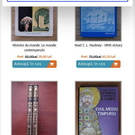
Histoire du monde. Le monde
Noel C. L. Hackney - HMS victory
contemporain
Pret:
60,00Lei
39,00
Lei
Pret:
70,00Lei
45,50
Lei
Adaugă în coș
Adaugă în coș