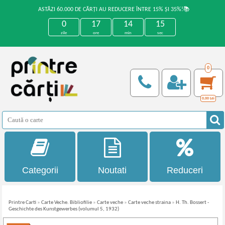
ASTĂZI 60.000 DE CĂRȚI AU REDUCERE ÎNTRE 15% ȘI 35%!📚
0
17
14
15
zile
ore
min
sec
0
0,00
Lei
Categorii
Noutati
Reduceri
Printre Carti
»
Carte Veche. Bibliofilie
»
Carte veche
»
Carte veche straina
»
H. Th. Bossert -
Geschichte des Kunstgewerbes (volumul 5, 1932)