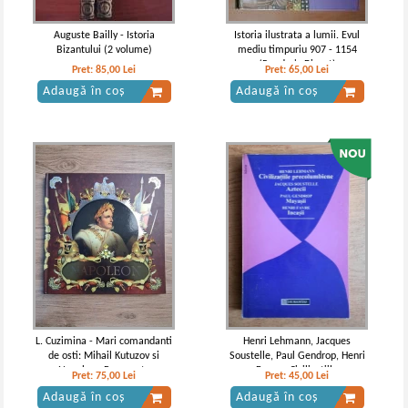
Auguste Bailly - Istoria
Istoria ilustrata a lumii. Evul
Bizantului (2 volume)
mediu timpuriu 907 - 1154
(Reader's Digest)
Pret:
85,00
Lei
Pret:
65,00
Lei
Adaugă în coș
Adaugă în coș
L. Cuzimina - Mari comandanti
Henri Lehmann, Jacques
de osti: Mihail Kutuzov si
Soustelle, Paul Gendrop, Henri
Napoleon Bonaparte
Favre - Civilizatiile
Pret:
75,00
Lei
Pret:
45,00
Lei
precolumbiene. Aztecii. Mayasii.
Adaugă în coș
Adaugă în coș
Incasii