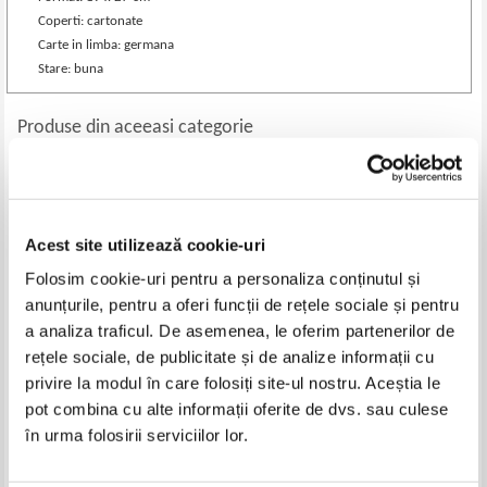
Coperti: cartonate
Carte in limba: germana
Stare: buna
Produse din aceeasi categorie
-35%
Acest site utilizează cookie-uri
Folosim cookie-uri pentru a personaliza conținutul și
anunțurile, pentru a oferi funcții de rețele sociale și pentru
a analiza traficul. De asemenea, le oferim partenerilor de
rețele sociale, de publicitate și de analize informații cu
privire la modul în care folosiți site-ul nostru. Aceștia le
pot combina cu alte informații oferite de dvs. sau culese
Anthony Read, David Fisher -
Philippe Aries, Georges Duby -
The deadly embrace. Hitler,
Istoria vietii private. De la
în urma folosirii serviciilor lor.
Stalin and the Nazi-Soviet pact
Europa Feudala la Renastere
Pret:
70,00Lei
45,50
Lei
Pret:
43,00
Lei
1939-1941
(volumul 4)
Adaugă în coș
Adaugă în coș