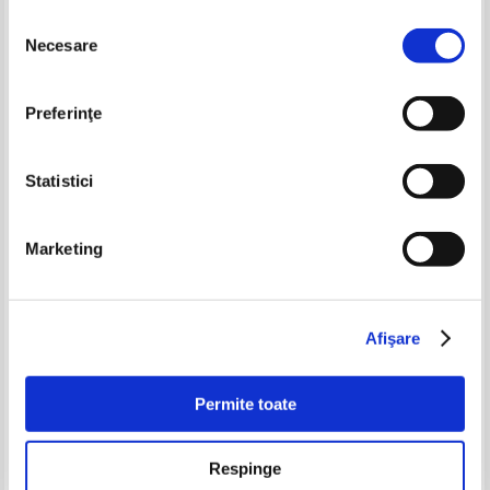
Selecția
Necesare
consimțământului
-35%
-35%
Preferinţe
Statistici
Marketing
Jean Lacouture - De Gaulle. Le
Jean Bruhat - La commune de
rebelle 1890-1944
1871
Pret:
65,00Lei
42,25
Lei
Pret:
70,00Lei
45,50
Lei
Afişare
Adaugă în coș
Adaugă în coș
Permite toate
-35%
-35%
Respinge