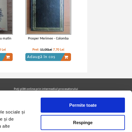
 au matin
Prosper Merimee - Colomba
0
Lei
Pret:
11,00Lei
7,70
Lei
Adaugă în coș
Poţi plăti online prin intermediul procesatorului
Netopia Payments
Permite toate
le sociale și
Urmăreşte-ne pe facebook pentru a fi la curent cu
promoţiile PrintreCarti.ro
e și de
Respinge
u alte