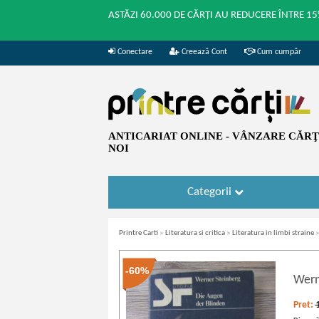
ASTĂZI 60.000 DE CĂRȚI AU REDUCERE ÎNTRE 15
Conectare
Creează Cont
Cum cumpăr
ANTICARIAT ONLINE - VÂNZARE CĂRŢI
NOI
Categorii
Printre Carti
»
Literatura si critica
»
Literatura in limbi straine
-60%
Wern
Pret: