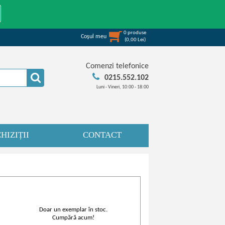
0
produse
Coşul meu
(
0,00
Lei
)
Comenzi telefonice
0215.552.102
Luni - Vineri, 10:00 - 18:00
HIZIȚII
CONTACT
Doar un exemplar în stoc.
Cumpără acum!