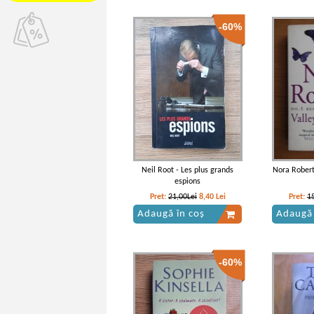
-60%
Neil Root - Les plus grands
Nora Roberts
espions
Pret:
21,00Lei
8,40
Lei
Pret:
1
Adaugă în coș
Adaugă 
-60%