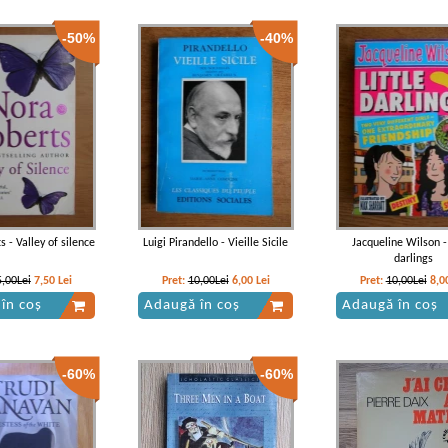
-50%
-40%
 - Valley of silence
Luigi Pirandello - Vieille Sicile
Jacqueline Wilson - 
darlings
5,00Lei
7,50
Lei
Pret:
10,00Lei
6,00
Lei
Pret:
10,00Lei
8,0
în coș
Adaugă în coș
Adaugă în coș
-60%
-60%