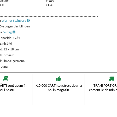
ilitate:
in stoc
ea:
1 buc
:
Werner Steinberg
 Die augen der blinden
ra:
Verlag
 aparitie: 1981
gini: 296
t: 12 x 18 cm
ti: brosate
 in limba: germana
: buna
ĂRŢI sunt acum în
>10.000 CĂRŢI se găsesc doar la
TRANSPORT GRA
ocul nostru
noi în magazin
comenzile de mini