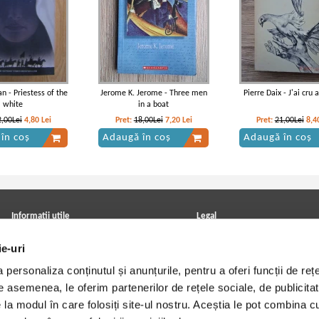
n - Priestess of the
Jerome K. Jerome - Three men
Pierre Daix - J'ai cru
white
in a boat
2,00Lei
4,80
Lei
Pret:
18,00Lei
7,20
Lei
Pret:
21,00Lei
8,4
în coș
Adaugă în coș
Adaugă în coș
Informatii utile
Legal
ANPC
Achizitii cărți
ie-uri
Achizitii viniluri, casete, CD/DVD
Soluționarea online a litigiilor
Contact
Politica de confidentialitate
personaliza conținutul și anunțurile, pentru a oferi funcții de rețe
Cum cumpar?
Termeni si conditii
Politica de livrare
Utilizare cookie-uri
De asemenea, le oferim partenerilor de rețele sociale, de publicitat
Retur comenzi
e la modul în care folosiți site-ul nostru. Aceștia le pot combina c
Angajari - Cariere