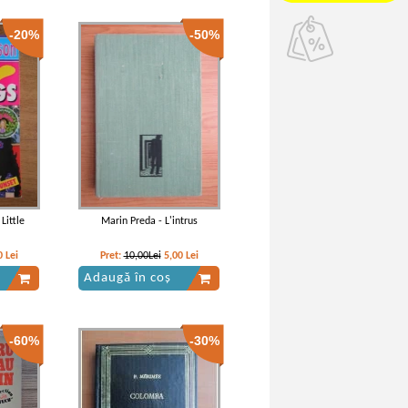
-20%
-50%
Little
Marin Preda - L'intrus
0
Lei
Pret:
10,00Lei
5,00
Lei
Adaugă în coș
-60%
-30%