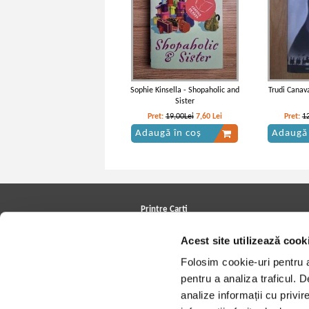
Sophie Kinsella - Shopaholic and
Trudi Canava
Sister
Pret:
19,00Lei
7,60
Lei
Pret:
1
Adaugă în coș
Adaugă 
Printre Carti
Carți la reducere
Acest site utilizează cook
Arhivă carți
Autori
Folosim cookie-uri pentru a 
Edituri
Colecții
pentru a analiza traficul. 
Cele mai căutate cărți
analize informații cu privir
Blog Printre Carti
Cărţi sub 5 lei