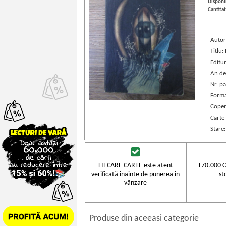
Disponib
Cantitat
Autor
Titlu:
Editu
An de
Nr. pa
Forma
Coper
Carte
Stare
FIECARE CARTE este atent
+70.000 C
verificată înainte de punerea în
st
vânzare
Produse din aceeasi categorie