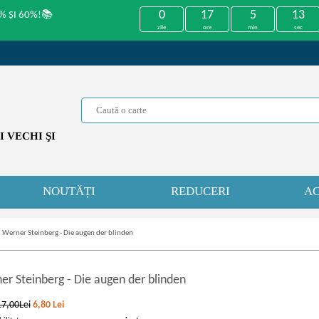
0
17
5
13
% ȘI 60%!📚
zile
ore
min
sec
 VECHI ŞI
NOUTĂȚI
REDUCERI
AC
»
Werner Steinberg - Die augen der blinden
er Steinberg
-
Die augen der blinden
17,00Lei
6,80
Lei