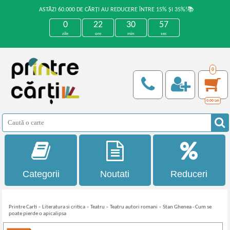
ASTĂZI 60.000 DE CĂRȚI AU REDUCERE ÎNTRE 15% ȘI 35%!📚
0
22
30
57
zile
ore
min
sec
0
0,00
Lei
Categorii
Noutati
Reduceri
Printre Carti
»
Literatura si critica
»
Teatru
»
Teatru autori romani
»
Stan Ghenea - Cum se
poate pierde o apicalipsa