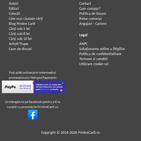
Autori
Contact
Edituri
Cum cumpar?
Colecții
Politica de livrare
Cele mai căutate cărți
Retur comenzi
Blog Printre Carti
Angajari - Cariere
Cărţi sub 5 lei
Cărţi sub 8 lei
Legal
Cărţi sub 10 lei
Artiști/Trupe
ANPC
Case de discuri
Soluționarea online a litigiilor
Politica de confidentialitate
Termeni si conditii
Utilizare cookie-uri
Poţi plăti online prin intermediul
procesatorului Netopia Payments
Urmăreşte-ne pe facebook pentru a fi la
curent cu promoţiile PrintreCarti.ro
Copyright © 2014-2026
PrintreCarti.ro