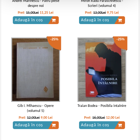
Andrei Marinescu - Patru piese
Miron Radu Paraschivescu -
despre noi
Scrieri (volumul 4)
Pret:
15,00Lei
11,25
Lei
Pret:
13,00Lei
9,75
Lei
Adaugă în coș
Adaugă în coș
-25%
-25%
Gib I. Mihaescu - Opere
Traian Bodea - Posibila intalnire
(volumul 5)
Pret:
12,00Lei
9,00
Lei
Pret:
16,00Lei
12,00
Lei
Adaugă în coș
Adaugă în coș