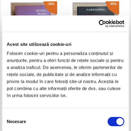
-35%
-35%
Acest site utilizează cookie-uri
Folosim cookie-uri pentru a personaliza conținutul și
anunțurile, pentru a oferi funcții de rețele sociale și pentru
George Mihail Zamfirescu -
Florin Gabrea - Ion Luca Ca...
a analiza traficul. De asemenea, le oferim partenerilor de
Teatru
Teatru. Invidia la stomac si
rețele sociale, de publicitate și de analize informații cu
gogosarul la inima
Pret:
14,00Lei
9,10
Lei
Pret:
23,00Lei
14,95
Lei
privire la modul în care folosiți site-ul nostru. Aceștia le
Adaugă în coș
Adaugă în coș
pot combina cu alte informații oferite de dvs. sau culese
în urma folosirii serviciilor lor.
-35%
-35%
Selecția
Necesare
consimțământului