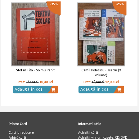
-35%
-25%
Stefan Tita - Soimul ranit
Camil Petrescu - Teatru (3
volume)
Pret:
16,00Lei
10,40
Lei
Pret:
16,00Lei
12,00
Lei
Adaugă în coș
Adaugă în coș
Printre Carti
Informatii utile
Carți la reducere
Achizitii cărți
Arhivă carți
Achizitii viniluri, casete, CD/DVD