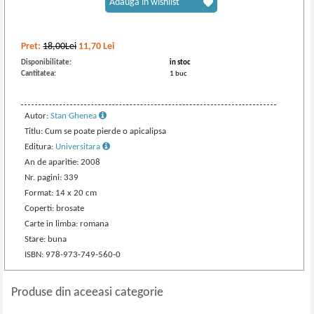
Adaugă în wishlist
Pret:
18,00Lei
11,70
Lei
Disponibilitate:
in stoc
Cantitatea:
1 buc
Autor:
Stan Ghenea
Titlu: Cum se poate pierde o apicalipsa
Editura:
Universitara
An de aparitie: 2008
Nr. pagini: 339
Format: 14 x 20 cm
Coperti: brosate
Carte in limba: romana
Stare: buna
ISBN: 978-973-749-560-0
Produse din aceeasi categorie