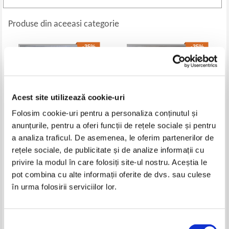
Produse din aceeasi categorie
-35%
-35%
Acest site utilizează cookie-uri
Folosim cookie-uri pentru a personaliza conținutul și
anunțurile, pentru a oferi funcții de rețele sociale și pentru
a analiza traficul. De asemenea, le oferim partenerilor de
rețele sociale, de publicitate și de analize informații cu
Cicerone - Oeuvres completes
Fritz Schwartz - Die Kunst fur
privire la modul în care folosiți site-ul nostru. Aceștia le
(volumul 17, 1920)
Alle (1911)
pot combina cu alte informații oferite de dvs. sau culese
Pret:
120,00Lei
78,00
Lei
Pret:
170,00Lei
110,50
Lei
în urma folosirii serviciilor lor.
Adaugă în coș
Adaugă în coș
-35%
-35%
Selecția