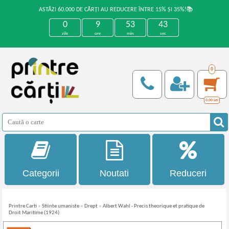
ASTĂZI 60.000 DE CĂRȚI AU REDUCERE ÎNTRE 15% ȘI 35%!📚
0
9
53
43
zile
ore
min
sec
0
0,00
Lei
Categorii
Noutati
Reduceri
Printre Carti
»
Stiinte umaniste
»
Drept
»
Albert Wahl - Precis theorique et pratique de
Droit Maritime (1924)