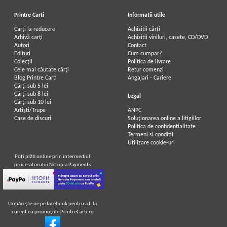
Printre Carti
Informatii utile
Carți la reducere
Achizitii cărți
Arhivă carți
Achizitii viniluri, casete, CD/DVD
Autori
Contact
Edituri
Cum cumpar?
Colecții
Politica de livrare
Cele mai căutate cărți
Retur comenzi
Blog Printre Carti
Angajari - Cariere
Cărţi sub 5 lei
Cărţi sub 8 lei
Legal
Cărţi sub 10 lei
Artiști/Trupe
ANPC
Case de discuri
Soluționarea online a litigiilor
Politica de confidentialitate
Termeni si conditii
Utilizare cookie-uri
Poţi plăti online prin intermediul
procesatorului Netopia Payments
Urmăreşte-ne pe facebook pentru a fi la
curent cu promoţiile PrintreCarti.ro