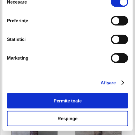
Necesare
consimțământului
Preferinţe
Statistici
Marketing
P. Gilis - Precis d'embryologie
S. Jadassohn - 2 carti colegate
(1891)
(anii 1896, 1905)
Pret:
120,00Lei
78,00
Lei
Pret:
150,00Lei
97,50
Lei
Adaugă în coș
Adaugă în coș
Afişare
-35%
-35%
Permite toate
Respinge