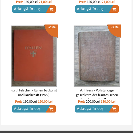
l'evolution economique (1907)
Pret:
140,00Lei
91,00
Lei
Pret:
140,00Lei
91,00
Lei
Adaugă în coș
Adaugă în coș
-25%
-35%
Kurt Hielscher - Italien baukunst
A. Thiers - Vollstandige
und landschaft (1929)
geschichte der franzosischen
Revolution. Von ihrem
Pret:
160,00Lei
120,00
Lei
Pret:
200,00Lei
130,00
Lei
ausbruche im jahre 1789 bis
Adaugă în coș
Adaugă în coș
zum zweiten Pariser Frieden
(volumul 2, 1841)