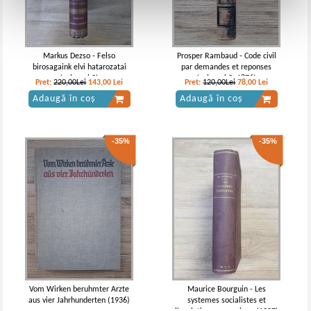
Markus Dezso - Felso
Prosper Rambaud - Code civil
birosagaink elvi hatarozatai
par demandes et reponses
(volumul 2)
(volumul 2, 1876)
Pret:
220,00Lei
143,00
Lei
Pret:
120,00Lei
78,00
Lei
Adaugă în coș
Adaugă în coș
-35%
-35%
Vom Wirken beruhmter Arzte
Maurice Bourguin - Les
aus vier Jahrhunderten (1936)
systemes socialistes et