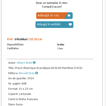
Doar un exemplar în stoc.
Cumpără acum!
Adaugă în coș
Adaugă în wishlist
Pret:
170,00Lei
110,50
Lei
Disponibilitate:
in stoc
Cantitatea:
1 buc
Autor:
Albert Wahl
Titlu: Precis theorique et pratique de Droit Maritime (1924)
Editura:
Recueil Sirey
An de aparitie: 1924
Nr. pagini: 608
Format: 15 x 23 cm
Coperti: cartonate
Carte in limba: franceza
Stare: buna