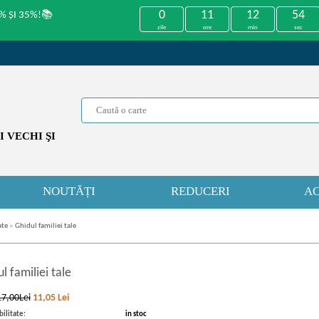
0
11
12
53
% ȘI 35%!📚
zile
ore
min
sec
 VECHI ŞI
NOUTĂȚI
REDUCERI
AC
ate
»
Ghidul familiei tale
l familiei tale
17,00Lei
11,05
Lei
ilitate:
in stoc