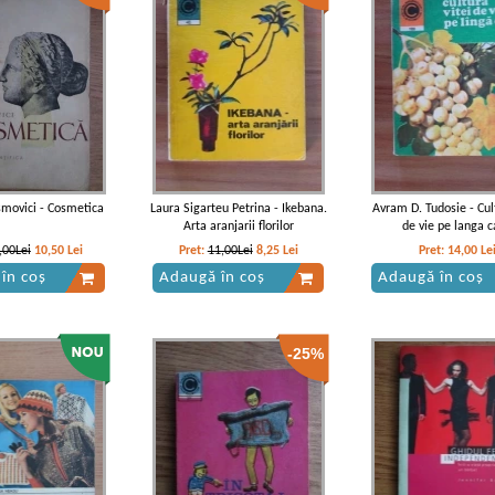
movici - Cosmetica
Laura Sigarteu Petrina - Ikebana.
Avram D. Tudosie - Cult
Arta aranjarii florilor
de vie pe langa 
,00Lei
10,50
Lei
Pret:
11,00Lei
8,25
Lei
Pret:
14,00
Le
în coș
Adaugă în coș
Adaugă în coș
-25%