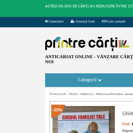
ASTĂZI 60.000 DE CĂRȚI AU REDUCERE ÎNTRE 15
Conectare
Creează Cont
Cum cumpăr
ANTICARIAT ONLINE - VÂNZARE CĂRŢI
NOI
Categorii
Printre Carti
»
Stiinte
»
Medicina
»
Medicina alternativa. Sanat
-35%
Ghidu
Pret:
Disponib