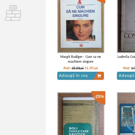
Margit Rudiger - Cum sa ne
Ludmila Cos
machiem singure
Pret:
18,00Lei
11,70
Lei
Pret:
14
Adaugă în coș
Adaugă 
-25%