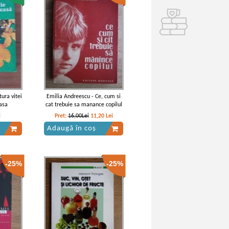
ura vitei
Emilia Andreescu - Ce, cum si
casa
cat trebuie sa manance copilul
i
Pret:
16,00Lei
11,20
Lei
Adaugă în coș
-25%
-25%