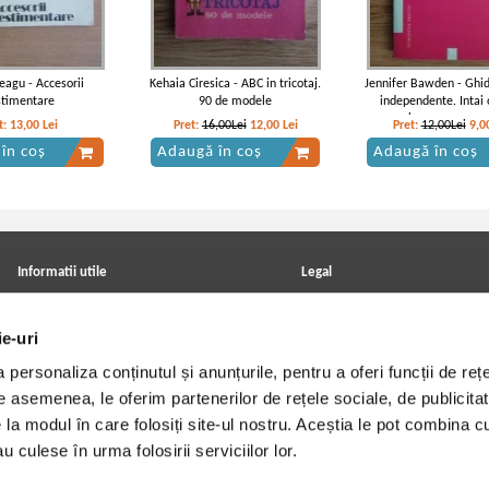
agu - Accesorii
Kehaia Ciresica - ABC in tricotaj.
Jennifer Bawden - Ghid
stimentare
90 de modele
independente. Intai 
proprie, pe urma un
t:
13,00
Lei
Pret:
16,00Lei
12,00
Lei
Pret:
12,00Lei
9,0
în coș
Adaugă în coș
Adaugă în coș
Informatii utile
Legal
ANPC
Achizitii cărți
Achizitii viniluri, casete, CD/DVD
Soluționarea online a litigiilor
ie-uri
Contact
Politica de confidentialitate
Cum cumpar?
Termeni si conditii
personaliza conținutul și anunțurile, pentru a oferi funcții de rețe
Politica de livrare
Utilizare cookie-uri
Retur comenzi
De asemenea, le oferim partenerilor de rețele sociale, de publicitat
Angajari - Cariere
e la modul în care folosiți site-ul nostru. Aceștia le pot combina c
u culese în urma folosirii serviciilor lor.