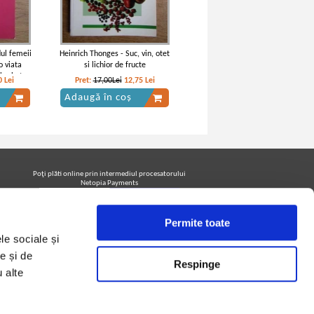
ul femeii
Heinrich Thonges - Suc, vin, otet
o viata
si lichior de fructe
 barbat
0
Lei
Pret:
17,00Lei
12,75
Lei
Adaugă în coș
Poţi plăti online prin intermediul procesatorului
Netopia Payments
Permite toate
Urmăreşte-ne pe facebook pentru a fi la curent cu
le sociale și
promoţiile PrintreCarti.ro
e și de
Respinge
u alte