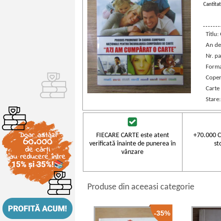
Cantitat
Titlu:
An de
Nr. pa
Forma
Coper
Carte
Stare
FIECARE CARTE este atent
+70.000 C
verificată înainte de punerea în
st
vânzare
Produse din aceeasi categorie
-35%