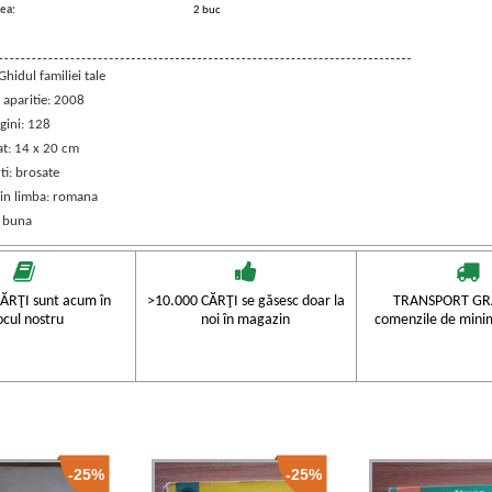
ea:
2 buc
 Ghidul familiei tale
 aparitie: 2008
gini: 128
t: 14 x 20 cm
ti: brosate
 in limba: romana
: buna
ĂRŢI sunt acum în
>10.000 CĂRŢI se găsesc doar la
TRANSPORT GRA
ocul nostru
noi în magazin
comenzile de mini
-25%
-25%