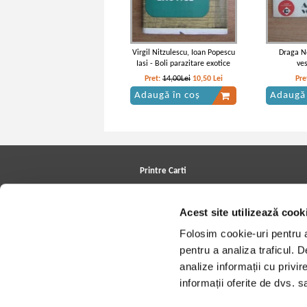
Virgil Nitzulescu, Ioan Popescu
Draga Ne
Iasi - Boli parazitare exotice
ve
Pret:
14,00Lei
10,50
Lei
Pre
Adaugă în coș
Adaugă 
Printre Carti
Carți la reducere
Arhivă carți
Acest site utilizează cook
Autori
Edituri
Folosim cookie-uri pentru a 
Colecții
Cele mai căutate cărți
pentru a analiza traficul. 
Blog Printre Carti
analize informații cu privir
Cărţi sub 5 lei
Cărţi sub 8 lei
informații oferite de dvs. sa
Cărţi sub 10 lei
Artiști/Trupe