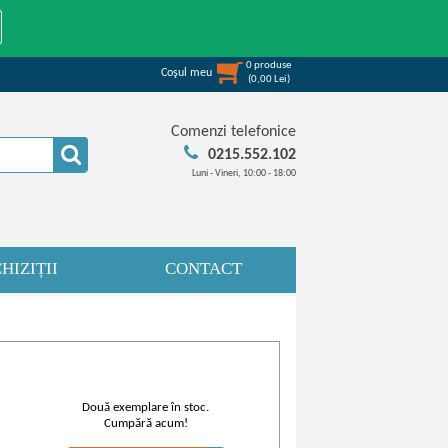
0
produse
Coşul meu
(
0,00
Lei
)
Comenzi telefonice
0215.552.102
Luni - Vineri, 10:00 - 18:00
HIZIȚII
CONTACT
Două exemplare în stoc.
Cumpără acum!