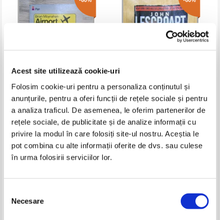
-60%
-60%
Acest site utilizează cookie-uri
Folosim cookie-uri pentru a personaliza conținutul și
anunțurile, pentru a oferi funcții de rețele sociale și pentru
Brian Moynahan - Airport
John Lescroart - Guilt
a analiza traficul. De asemenea, le oferim partenerilor de
international
rețele sociale, de publicitate și de analize informații cu
Pret:
21,00Lei
8,40
Lei
Pret:
18,00Lei
7,20
Lei
privire la modul în care folosiți site-ul nostru. Aceștia le
Adaugă în coș
Adaugă în coș
pot combina cu alte informații oferite de dvs. sau culese
în urma folosirii serviciilor lor.
-50%
-60%
Selecția
Necesare
consimțământului