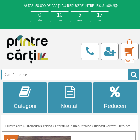
ASTĂZI 60.000 DE CĂRȚI AU REDUCERE ÎNTRE 15% ȘI 60%!📚
0
10
5
17
zile
ore
min
sec
0
0,00
Lei
Categorii
Noutati
Reduceri
Printre Carti
»
Literatura si critica
»
Literatura in limbi straine
»
Richard Garrett - Heroines