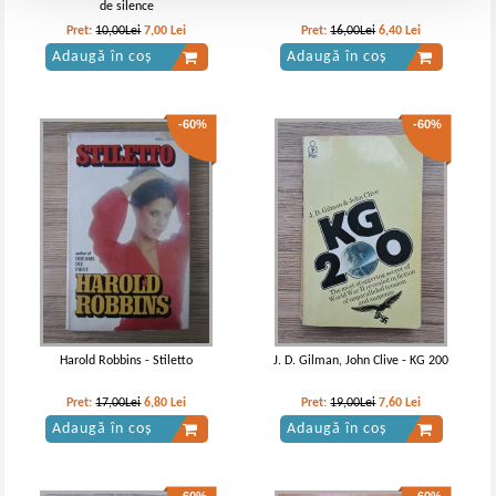
de silence
Pret:
10,00Lei
7,00
Lei
Pret:
16,00Lei
6,40
Lei
Adaugă în coș
Adaugă în coș
-60%
-60%
Harold Robbins - Stiletto
J. D. Gilman, John Clive - KG 200
Pret:
17,00Lei
6,80
Lei
Pret:
19,00Lei
7,60
Lei
Adaugă în coș
Adaugă în coș