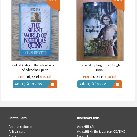
-60%
-60%
Colin Dexter - The silent world
Rudyard Kipling - The Jungle
of Nicholas Quinn
Book
Pret:
16,00Lei
6,40
Lei
Pret:
16,00Lei
6,40
Lei
Adaugă în coș
Adaugă în coș
Printre Carti
Informatii utile
Carți la reducere
Achizitii cărți
Arhivă carți
Achizitii viniluri, casete, CD/DVD
Autori
Contact