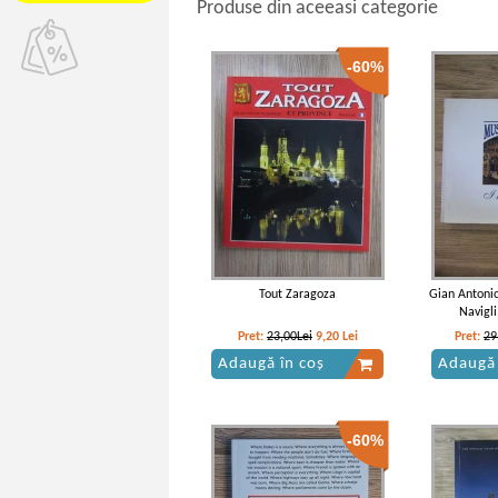
Produse din aceeasi categorie
-60%
Tout Zaragoza
Gian Antonio
Navigli
Pret:
23,00Lei
9,20
Lei
Pret:
29
Adaugă în coș
Adaugă 
-60%