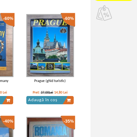
-60%
-60%
rmany
Prague (ghid turistic)
80
Lei
Pret:
37,00Lei
14,80
Lei
Adaugă în coș
-40%
-35%