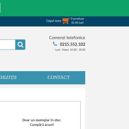
0
produse
Coşul meu
(
0,00
Lei
)
Comenzi telefonice
0215.552.102
Luni - Vineri, 10:00 - 18:00
HIZIȚII
CONTACT
Doar un exemplar în stoc.
Cumpără acum!