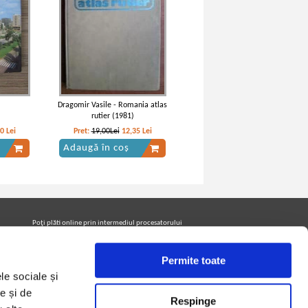
Dragomir Vasile - Romania atlas
rutier (1981)
80
Lei
Pret:
19,00Lei
12,35
Lei
Adaugă în coș
Poţi plăti online prin intermediul procesatorului
Netopia Payments
Permite toate
le sociale și
Urmăreşte-ne pe facebook pentru a fi la curent cu
promoţiile PrintreCarti.ro
e și de
Respinge