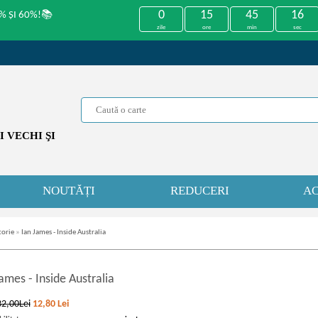
0
15
45
16
% ȘI 60%!📚
zile
ore
min
sec
 VECHI ŞI
NOUTĂȚI
REDUCERI
AC
torie
»
Ian James - Inside Australia
James
-
Inside Australia
32,00Lei
12,80
Lei