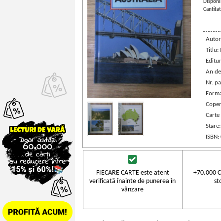
Disponib
Cantitat
Autor
Titlu:
Editu
An de
Nr. pa
Forma
Coper
Carte 
Stare
ISBN:
FIECARE CARTE este atent
+70.000 C
verificată înainte de punerea în
st
vânzare