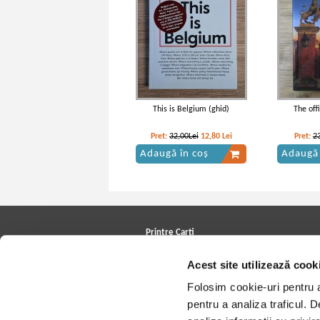
This is Belgium (ghid)
The off
Pret:
32,00Lei
12,80
Lei
Pret:
2
Adaugă în coș
Adaugă 
Printre Carti
Carți la reducere
Acest site utilizează cook
Arhivă carți
Autori
Folosim cookie-uri pentru a 
Edituri
Colecții
pentru a analiza traficul. 
Cele mai căutate cărți