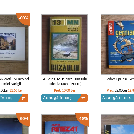
-60%
 Ricotti - Museo dei
Gr. Posea, M. Ielencz - Buzaului
Fodors upClose Ge
. I miei Navigli
(colectia Muntii Nostri)
,00Lei
11,60
Lei
Pret:
10,00
Lei
Pret:
32,00Lei
12,
în coș
Adaugă în coș
Adaugă în coș
-60%
-40%