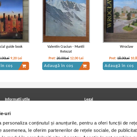
icial guide book
Valentin Craciun - Muntii
Wroclaw
Retezat
3,00Lei
9,20
Lei
Pret:
20,00Lei
12,00
Lei
Pret:
18,00Lei
10,
în coș
Adaugă în coș
Adaugă în coș
Informatii utile
Legal
ANPC
Achizitii cărți
ie-uri
Achizitii viniluri, casete, CD/DVD
Soluționarea online a litigiilor
Contact
Politica de confidentialitate
personaliza conținutul și anunțurile, pentru a oferi funcții de rețe
Cum cumpar?
Termeni si conditii
Politica de livrare
Utilizare cookie-uri
De asemenea, le oferim partenerilor de rețele sociale, de publicitat
Retur comenzi