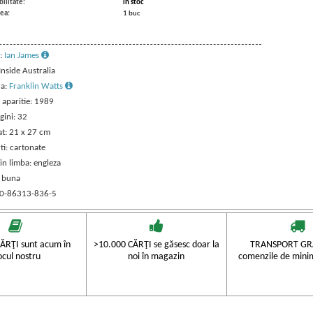
ilitate:
in stoc
ea:
1 buc
:
Ian James
 Inside Australia
ra:
Franklin Watts
 aparitie: 1989
gini: 32
t: 21 x 27 cm
ti: cartonate
in limba: engleza
: buna
 0-86313-836-5
ĂRŢI sunt acum în
>10.000 CĂRŢI se găsesc doar la
TRANSPORT GRA
ocul nostru
noi în magazin
comenzile de mini