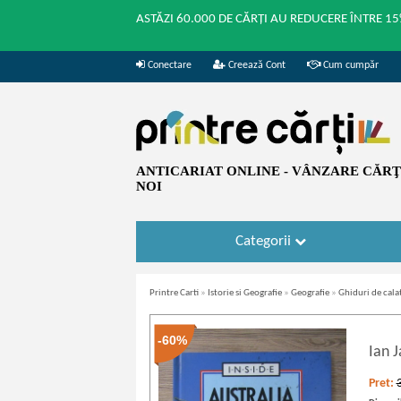
ASTĂZI 60.000 DE CĂRȚI AU REDUCERE ÎNTRE 15
Conectare
Creează Cont
Cum cumpăr
ANTICARIAT ONLINE - VÂNZARE CĂRŢI
NOI
Categorii
Printre Carti
»
Istorie si Geografie
»
Geografie
»
Ghiduri de cala
-60%
Ian 
Pret: