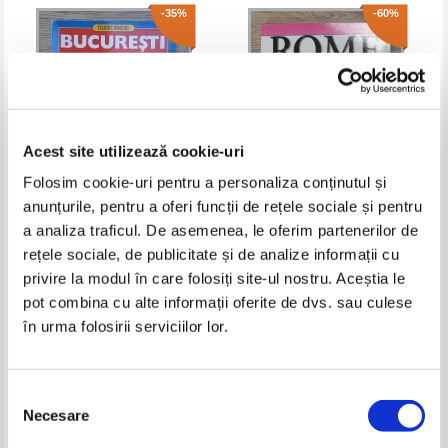
-35%
-60%
Acest site utilizează cookie-uri
Folosim cookie-uri pentru a personaliza conținutul și
anunțurile, pentru a oferi funcții de rețele sociale și pentru
Tezaurul Romaniei. Bucuresti
Rome et le Vatican. Des origines
a analiza traficul. De asemenea, le oferim partenerilor de
a l'an 2000
rețele sociale, de publicitate și de analize informații cu
Pret:
20,00Lei
13,00
Lei
Pret:
24,00Lei
9,60
Lei
privire la modul în care folosiți site-ul nostru. Aceștia le
Adaugă în coș
Adaugă în coș
pot combina cu alte informații oferite de dvs. sau culese
în urma folosirii serviciilor lor.
-60%
-60%
Selecția
Necesare
consimțământului