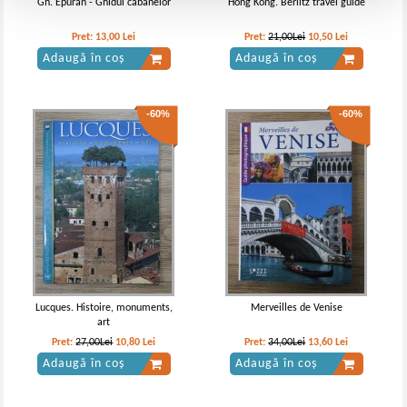
Gh. Epuran - Ghidul cabanelor
Hong Kong. Berlitz travel guide
Pret:
13,00
Lei
Pret:
21,00Lei
10,50
Lei
Adaugă în coș
Adaugă în coș
-60%
-60%
Lucques. Histoire, monuments,
Merveilles de Venise
art
Pret:
27,00Lei
10,80
Lei
Pret:
34,00Lei
13,60
Lei
Adaugă în coș
Adaugă în coș