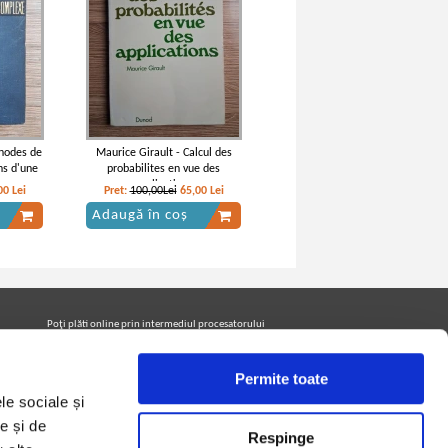
thodes de
Maurice Girault - Calcul des
ns d'une
probabilites en vue des
xe
applications
00
Lei
Pret:
100,00Lei
65,00
Lei
Adaugă în coș
Poţi plăti online prin intermediul procesatorului
Netopia Payments
Permite toate
le sociale și
Urmăreşte-ne pe facebook pentru a fi la curent cu
promoţiile PrintreCarti.ro
e și de
Respinge