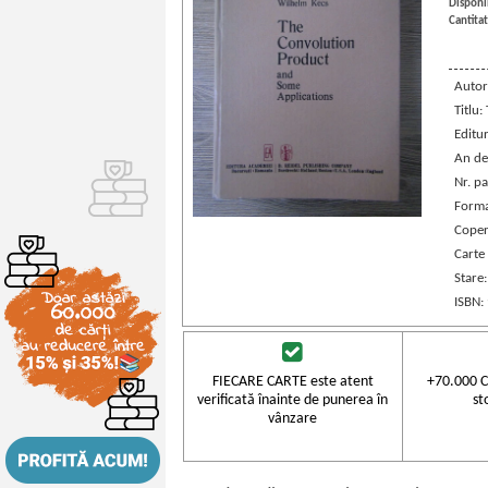
Disponib
Cantitat
Autor
Titlu
Editu
An de
Nr. pa
Forma
Coper
Carte 
Stare
ISBN:
FIECARE CARTE este atent
+70.000 C
verificată înainte de punerea în
st
vânzare