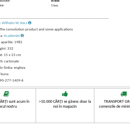
ilitate:
in stoc
ea:
1 buc
:
Wilhelm W. Kecs
: The convolution product and some applications
ra:
Academiei
 aparitie: 1982
gini: 332
t: 15 x 23 cm
ti: cartonate
in limba: engleza
: buna
 90-277-1409-6
ĂRŢI sunt acum în
>10.000 CĂRŢI se găsesc doar la
TRANSPORT GRA
ocul nostru
noi în magazin
comenzile de mini