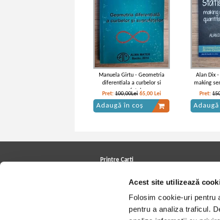
Manuela Girtu - Geometria
Alan Dix - 
diferentiala a curbelor si
making sen
suprafetelor
Pret:
100,00Lei
65,00
Lei
Pret:
150
Adaugă în coș
Adaugă 
Printre Carti
Carți la reducere
Acest site utilizează cook
Arhivă carți
Autori
Folosim cookie-uri pentru a 
Edituri
Colecții
pentru a analiza traficul. 
Cele mai căutate cărți