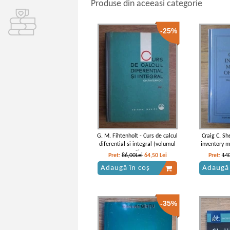
Produse din aceeasi categorie
-25%
G. M. Fihtenholt - Curs de calcul
Craig C. S
diferential si integral (volumul
inventory m
2)
Pret:
86,00Lei
64,50
Lei
Pret:
140
Adaugă în coș
Adaugă 
-35%