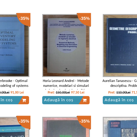
-35%
-35%
herbrooke - Optimal
Horia Leonard Andrei - Metode
Aurelian Tanasescu - 
odeling of systems
numerice, modelari si simulari
descriptiva. Prob
in ingineria electrica (editie
,00Lei
91,00
Lei
Pret:
150,00Lei
97,50
Lei
Pret:
110,00Lei
71,
bilingva)
în coș
Adaugă în coș
Adaugă în coș
-35%
-35%