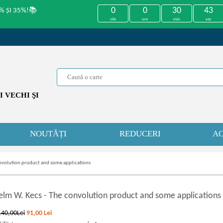
0
0
30
43
% ȘI 35%!📚
zile
ore
min
sec
 VECHI ŞI
NOUTĂȚI
REDUCERI
AC
nvolution product and some applications
elm W. Kecs
-
The convolution product and some applications
140,00Lei
91,00
Lei