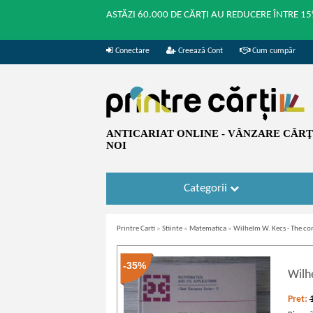
ASTĂZI 60.000 DE CĂRȚI AU REDUCERE ÎNTRE 15
Conectare
Creează Cont
Cum cumpăr
ANTICARIAT ONLINE - VÂNZARE CĂRŢI
NOI
Categorii
Printre Carti
»
Stiinte
»
Matematica
»
Wilhelm W. Kecs - The co
-35%
Wilh
Pret: