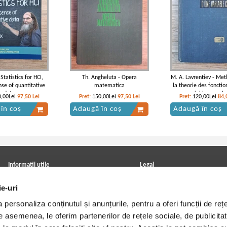
Statistics for HCI,
Th. Angheluta - Opera
M. A. Lavrentiev - Me
se of quantitative
matematica
la theorie des fonctio
data
variable comple
,00Lei
97,50
Lei
Pret:
150,00Lei
97,50
Lei
Pret:
120,00Lei
84,
în coș
Adaugă în coș
Adaugă în coș
Informatii utile
Legal
ANPC
Achizitii cărți
ie-uri
Achizitii viniluri, casete, CD/DVD
Soluționarea online a litigiilor
Contact
Politica de confidentialitate
personaliza conținutul și anunțurile, pentru a oferi funcții de rețe
Cum cumpar?
Termeni si conditii
Politica de livrare
Utilizare cookie-uri
De asemenea, le oferim partenerilor de rețele sociale, de publicitat
Retur comenzi