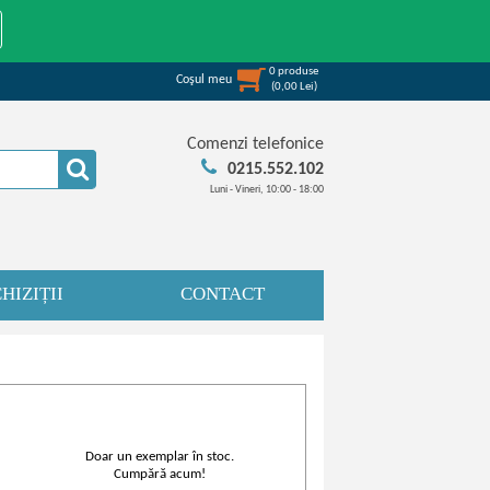
0
produse
Coşul meu
(
0,00
Lei
)
Comenzi telefonice
0215.552.102
Luni - Vineri, 10:00 - 18:00
HIZIȚII
CONTACT
Doar un exemplar în stoc.
Cumpără acum!