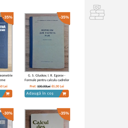
-35%
-35%
Geometrie
G. S. Gluskov, I. R. Egorov -
leme
Formule pentru calculu cadrelor
50
Lei
Pret:
100,00Lei
65,00
Lei
Adaugă în coș
-30%
-35%